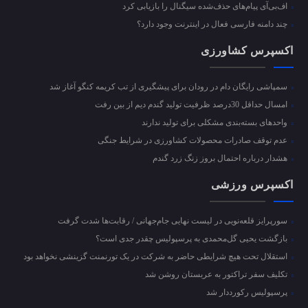
اف‌بی‌آی پیام‌های حذف‌شده سیگنال را بازیابی کرد
چند دامنه فارسی فعال در اینترنت وجود دارد؟
اکسپرس کشاورزی
سمپاشی رایگان دام در رودان برای پیشگیری از تب کریمه کنگو آغاز شد
امسال حداقل 30درصد ظرفیت تولید گندم دیم از بین رفت
واحد‌های بسته‌بندی مشکلی برای تولید ندارند
عدم توقف صادرات محصولات کشاورزی در شرایط جنگی
هشدار درباره احتمال بروز زنگ زرد گندم
اکسپرس ورزشی
سورپرایز قلعه‌نویی در لیست نهایی جام‌جهانی / رقابت‌ها شدت گرفت
بازگشت یحیی گل‌محمدی به پرسپولیس چقدر جدی است؟
استقلال تحت هیچ شرایطی حاضر به شرکت در یک تورنمنت گزینشی نخواهد بود
تکلیف سفر تراکتور به عربستان روشن شد
پرسپولیس رکورددار شد