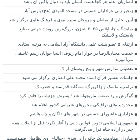
انصاریان: علم هر کجا هست انسان باید به دنبال یافتن آن باشد
زنجیر زنی عزاداران حسینی در مسجد المهدی (عج) پارس آباد
آیین تجلیل از مبلغان و مروجان سیره نبوی و فرهنگ علوی برگزار شد
نمایشگاه چایناپلاس ۲۰۲۵ شنزن، بزرگ‌ترین رویداد جهانی صنایع
پلاستیک و لاستیک
ارتقای ۵ عضو هیئت علمی دانشگاه آزاد اسلامی به مرتبه استادی
خدمت محبان‌الرضا در جوار امام رئوف؛ اینجا جوانان رسم عاشقی
می‌آموزند
تعطیلی مدارس شهر و پنج روستای اراک
جلسات تفسیر قرآن استاد محمد علی انصاری برگزار می شود
ترامپ، ماسک و زاکربرگ؛ سه‌گانه قدرتمند و خطرناک
گوگوش وارد صنعت ماریجوانا شد / پسرش جزئیات را فاش کرد
محدودیت‌های ترافیکی محورهای شریانی کشور اعلام شد
عزاداری عاشورای حسینی در شهر های دلگان و چاه هاشم
جمهوری اسلامی تدوین قوانین دینی را آغاز نکرد؛ قبل از انقلاب همه
چیز در اراده شاه قرار می‌گرفت
مبارزان مقاومت یک خانه را در شرق «جبالیا» روی نظامیان صهیونیست