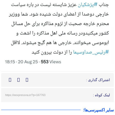
اشتراک گذاری :
لینک کوتاه :
https://eexpressna.ir/?p=167763
سایر اکسپرسی‌ها؛