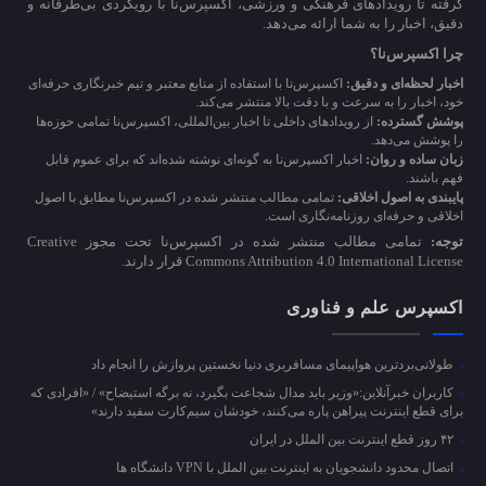
گرفته تا رویدادهای فرهنگی و ورزشی، اکسپرس‌نا با رویکردی بی‌طرفانه و
دقیق، اخبار را به شما ارائه می‌دهد.
چرا اکسپرس‌نا؟
اخبار لحظه‌ای و دقیق:
اکسپرس‌نا با استفاده از منابع معتبر و تیم خبرنگاری حرفه‌ای
خود، اخبار را به سرعت و با دقت بالا منتشر می‌کند.
پوشش گسترده:
از رویدادهای داخلی تا اخبار بین‌المللی، اکسپرس‌نا تمامی حوزه‌ها
را پوشش می‌دهد.
زبان ساده و روان:
اخبار اکسپرس‌نا به گونه‌ای نوشته شده‌اند که برای عموم قابل
فهم باشند.
پایبندی به اصول اخلاقی:
تمامی مطالب منتشر شده در اکسپرس‌نا مطابق با اصول
اخلاقی و حرفه‌ای روزنامه‌نگاری است.
توجه:
تمامی مطالب منتشر شده در اکسپرس‌نا تحت مجوز Creative
Commons Attribution 4.0 International License قرار دارند.
اکسپرس علم و فناوری
طولانی‌بردترین هواپیمای مسافربری دنیا نخستین پروازش را انجام داد
کاربران خبرآنلاین:«وزیر باید مدال شجاعت بگیرد، نه برگه استیضاح» / «افرادی که
برای قطع اینترنت پیراهن پاره می‌کنند، خودشان سیم‌کارت سفید دارند»
۴۲ روز قطع اینترنت بین الملل در ایران
اتصال محدود دانشجویان به اینترنت بین الملل با VPN دانشگاه ها