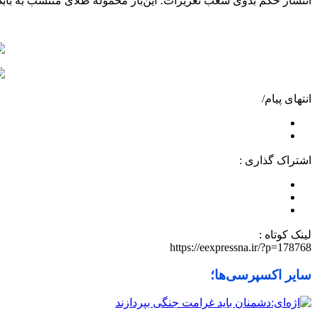
انتشار حکم بدوی شعب تعزیرات؛ این‌بار محموله طلای منتسب به باب
انتهای پیام/
اشتراک گذاری :
لینک کوتاه :
https://eexpressna.ir/?p=178768
سایر اکسپرسی‌ها؛