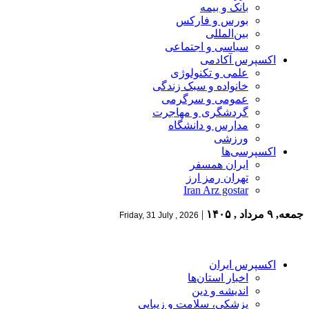
بانک و بیمه
بورس و فارکس
بین‌المللی
سیاسی و اجتماعی
اکسپرس آکادمی
علمی و تکنولوژی
خانواده و سبک زندگی
عمومی و سرگرمی
گردشگری و مهاجرت
مدارس و دانشگاه
ورزشی
اکسپرسی‌ها
ایران همسفر
تهران رمز ارز
Iran Arz gostar
جمعه, ۹ مرداد , ۱۴۰۵
|
Friday, 31 July , 2026
اکسپرس ایران
اخبار استان‌ها
اندیشه و دین
پزشکی، سلامت و زیبایی