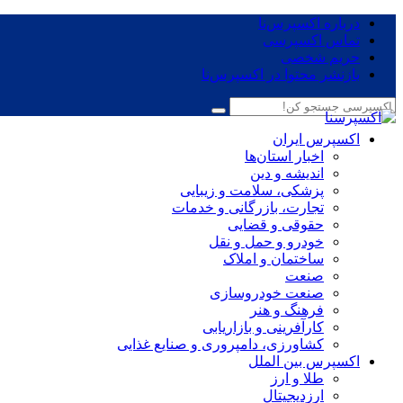
درباره اکسپرس‌نا
تماس اکسپرسی
حریم شخصی
بازنشر محتوا در اکسپرس‌نا
اکسپرس ایران
اخبار استان‌ها
اندیشه و دین
پزشکی، سلامت و زیبایی
تجارت، بازرگانی و خدمات
حقوقی و قضایی
خودرو و حمل و نقل
ساختمان و املاک
صنعت
صنعت خودروسازی
فرهنگ و هنر
کارآفرینی و بازاریابی
کشاورزی، دامپروری و صنایع غذایی
اکسپرس بین الملل
طلا و ارز
ارزدیجیتال