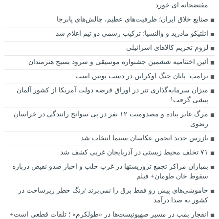
مفتضحانه ای خورد
صنایع خلاق ایران؛ ظرفیت‌های عظیم، چالش‌های پابرجا
اتلتیکو مادرید و والنسیا؛ ترکیب رسمی دو تیم اعلام شد
لزوم تحریم کالاهای اسرائیلی
آئین اختتامیه ششمین جشنواره موسیقی و سرود بسیج هنرمندان
ترامپ: پایان جنگ اوکراین در دست پوتین است
میزان سرمایه‌گذاری تتر در اوراق قرضه دولت آمریکا از کشور آلمان
پیشی گرفت!
مرگ عابر پیاده و مصدومیت ۱۲ نفر در پی سوانح رانندگی در خراسان
رضوی
بازرس جدید انجمن عکاسان سینما انتخاب شد
۷۱ تخلف محیط زیستی در آذربایجان‌ غربی کشف شد
بمباران مراکز تجمع تروریستها در غرب حلب و اخبار ضدو نقیض درباره
سقوط خان طومان+ فیلم
خاموشی‌های پیش رو فقط برق را نمی‌برند /زنگ خطر زیرساخت در
کشور به صدا درآمد
انفجار بمب در مسیر صهیونیست‌ها در «طولکرم» ؛ تلفات قطعی است+