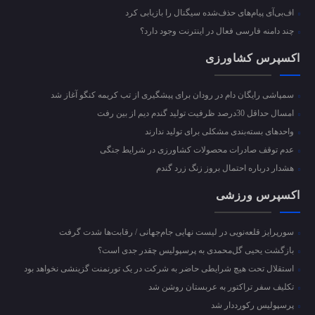
اف‌بی‌آی پیام‌های حذف‌شده سیگنال را بازیابی کرد
چند دامنه فارسی فعال در اینترنت وجود دارد؟
اکسپرس کشاورزی
سمپاشی رایگان دام در رودان برای پیشگیری از تب کریمه کنگو آغاز شد
امسال حداقل 30درصد ظرفیت تولید گندم دیم از بین رفت
واحد‌های بسته‌بندی مشکلی برای تولید ندارند
عدم توقف صادرات محصولات کشاورزی در شرایط جنگی
هشدار درباره احتمال بروز زنگ زرد گندم
اکسپرس ورزشی
سورپرایز قلعه‌نویی در لیست نهایی جام‌جهانی / رقابت‌ها شدت گرفت
بازگشت یحیی گل‌محمدی به پرسپولیس چقدر جدی است؟
استقلال تحت هیچ شرایطی حاضر به شرکت در یک تورنمنت گزینشی نخواهد بود
تکلیف سفر تراکتور به عربستان روشن شد
پرسپولیس رکورددار شد