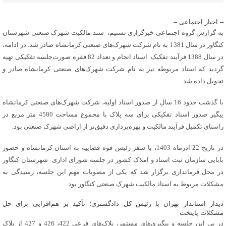
– اخبار اجتماعی –
به گزارش گروه اجتماعی خبرگزاری تسنیم، سند مالکیت شهرک صنعتی شهرستان
کنگاور در سال 1381 به نام شرکت شهرک‌های صنعتی کرمانشاه صادر شد. در ادامه،
در سال 1388 فرآیند تفکیک اسناد انجام و تعداد 82 فقره صورت‌جلسه تفکیکی تهیه
گردید که اسناد مربوطه نیز به نام شرکت شهرک‌های صنعتی کرمانشاه صادر و
تحویل داده شد.
با گذشت حدود 16 سال از صدور اسناد اولیه، شرکت شهرک‌های صنعتی کرمانشاه
پیگیر صدور اسناد تفکیکی برای سه پلاک با مجموع مساحت 4580 متر مربع در
راستای تکمیل فرآیند مالکیت و بهره‌برداری دقیق‌تر از اراضی شهرک صنعتی بود.
در تاریخ 22 آذرماه 1403، با سفر رئیس قوه قضاییه به استان کرمانشاه و حضور
بابایی سازمان ثبت اسناد و املاک کشور در جلسه شورای اداری شهرستان کنگاور
در محل فرمانداری برگزار شد که یکی از مصوبات مهم این جلسه، رسیدگی به
مشکلات مربوط به اسناد مالکیت شهرک صنعتی کنگاور بود.
دیدار استاندار تهران با رئیس کل دادگستری؛ تأکید بر هم‌افزایی برای حل
مشکلات پایتخت
در پی این جلسه و پیگیری‌های مستمر، پلاک‌های فرعی 422، 426 و 427 از پلاک