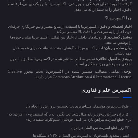
گرفته تا رویدادهای فرهنگی و ورزشی، اکسپرس‌نا با رویکردی بی‌طرفانه و
دقیق، اخبار را به شما ارائه می‌دهد.
چرا اکسپرس‌نا؟
اخبار لحظه‌ای و دقیق:
اکسپرس‌نا با استفاده از منابع معتبر و تیم خبرنگاری حرفه‌ای
خود، اخبار را به سرعت و با دقت بالا منتشر می‌کند.
پوشش گسترده:
از رویدادهای داخلی تا اخبار بین‌المللی، اکسپرس‌نا تمامی حوزه‌ها
را پوشش می‌دهد.
زبان ساده و روان:
اخبار اکسپرس‌نا به گونه‌ای نوشته شده‌اند که برای عموم قابل
فهم باشند.
پایبندی به اصول اخلاقی:
تمامی مطالب منتشر شده در اکسپرس‌نا مطابق با اصول
اخلاقی و حرفه‌ای روزنامه‌نگاری است.
توجه:
تمامی مطالب منتشر شده در اکسپرس‌نا تحت مجوز Creative
Commons Attribution 4.0 International License قرار دارند.
اکسپرس علم و فناوری
طولانی‌بردترین هواپیمای مسافربری دنیا نخستین پروازش را انجام داد
کاربران خبرآنلاین:«وزیر باید مدال شجاعت بگیرد، نه برگه استیضاح» / «افرادی که
برای قطع اینترنت پیراهن پاره می‌کنند، خودشان سیم‌کارت سفید دارند»
۴۲ روز قطع اینترنت بین الملل در ایران
اتصال محدود دانشجویان به اینترنت بین الملل با VPN دانشگاه ها