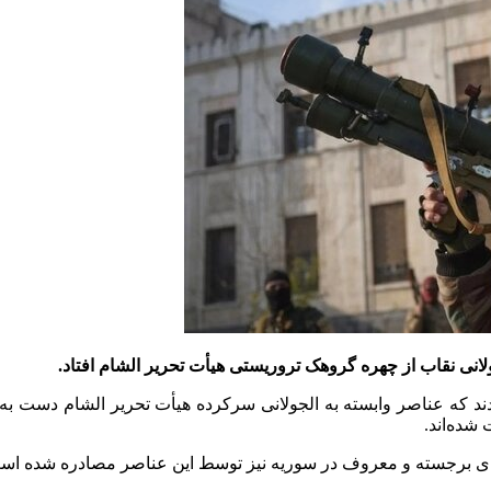
انی نقاب از چهره گروهک تروریستی هیأت تحریر الشام افتاد.
ردند که عناصر وابسته به الجولانی سرکرده هیأت تحریر الشام دست ب