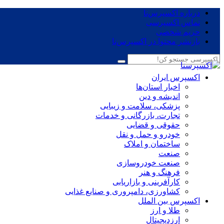
درباره اکسپرس‌نا
تماس اکسپرسی
حریم شخصی
بازنشر محتوا در اکسپرس‌نا
اکسپرس ایران
اخبار استان‌ها
اندیشه و دین
پزشکی، سلامت و زیبایی
تجارت، بازرگانی و خدمات
حقوقی و قضایی
خودرو و حمل و نقل
ساختمان و املاک
صنعت
صنعت خودروسازی
فرهنگ و هنر
کارآفرینی و بازاریابی
کشاورزی، دامپروری و صنایع غذایی
اکسپرس بین الملل
طلا و ارز
ارزدیجیتال