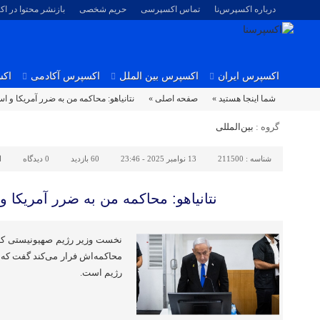
درباره اکسپرس‌نا
تماس اکسپرسی
حریم شخصی
بازنشر محتوا در ا
اکسپرس ایران
اکسپرس بین الملل
اکسپرس آکادمی
اکس
شما اینجا هستید »
صفحه اصلی »
نتانیاهو: محاکمه من به ضرر آمریکا و ا
گروه :
بین‌المللی
شناسه :
211500
13 نوامبر 2025 - 23:46
60 بازدید
0
دیدگاه
ا
نتانیاهو: محاکمه من به ضرر آمریکا 
نخست وزیر رژیم صهیونیستی که ه
محاکمه‌اش فرار می‌کند گفت که د
رژیم است.