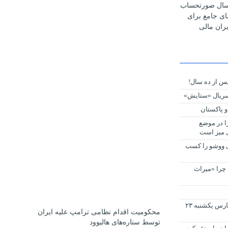
رسال صورتحساب
مای جامع برای
ران مالی
س از ده سال!
ریال «ستایش»
و پاکستان
را در موضع
ی میز است
ی ووشو را کسب
 چرا «میراث
صفحه نخست روزنامه های استان فارس یکشنبه ۲۳
محکومیت اقدام نظامی ترامپ علیه ایران
توسط ستاره‌های هالیوود