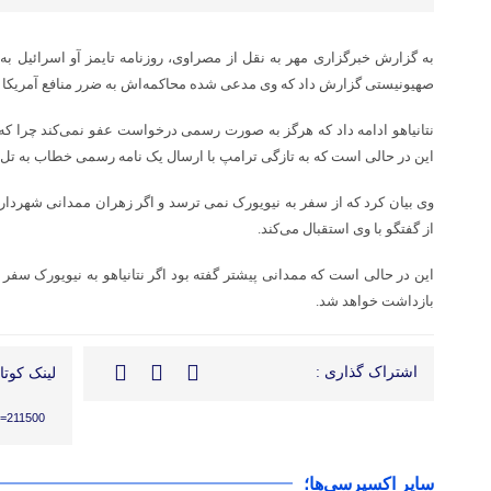
به گزارش خبرگزاری مهر به نقل از
مصراوی
، روزنامه تایمز
آو
اسرائیل به ن
صهیونیستی گزارش داد که وی مدعی شده محاکمه‌اش به
ضرر
منافع آمریکا
نتانیاهو ادامه داد که هرگز به صورت رسمی درخواست عفو نمی‌کند چرا که 
این در حالی است که به تازگی ترامپ با ارسال یک نامه رسمی خطاب به
تل
وی بیان کرد که از سفر به نیویورک
نمی
ترسد
و اگر
زهران
ممدانی
شهردار 
از گفتگو با وی استقبال می‌کند.
این در حالی است که
ممدانی
پیشتر
گفته بود اگر نتانیاهو به نیویورک سفر 
بازداشت خواهد شد.
اشتراک گذاری :
لینک کوتاه
?p=211500
سایر اکسپرسی‌ها؛