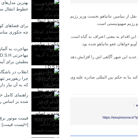
بهترین مدل‌های 
خطوط انتقال سی
قل از بنیامین نتانیاهو نخست وزیر رژیم
 و رژیم صهیونیستی است.
برای فضاهای کوچ
چه جکوزی منا
این اقدام به معنی اعتراف به گناه است.
آویو
خواهان عفو نتانیاهو شده بود.
مهاجرت به آلمان
جدید این شهر آگاهی
اش
را افزایش دهد
مطمئن برای آیند
انقلاب در باشگا
کند بنا به حکم بین
المللی
صادره علیه وی
چرا ریفورمر تن
که به آن نیاز دار
راهنمای کامل خر
شده بر اساس ر
 :
https://eexpressna.ir/
قیمت موتور برق
[+لیست قیمت]