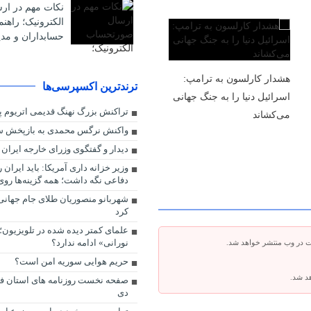
نکات مهم در ا
الکترونیک؛ راهن
حسابداران و مدی
هشدار کارلسون به ترامپ:
ترندترین اکسپرسی‌ها
اسرائیل دنیا را به جنگ جهانی
تراکنش بزرگ نهنگ قدیمی اتریوم پ
می‌کشاند
واکنش نرگس محمدی به بازپخش س
دیدار و گفتگوی وزرای خارجه ایران 
وزیر خزانه داری آمریکا: باید ایران 
دفاعی نگه داشت؛ همه گزینه‌ها رو
شهربانو منصوریان طلای جام جهان
کرد
علمای کمتر دیده شده در تلویزیون؛
نورانی» ادامه ندارد؟
ت در وب منتشر خواهد شد.
حریم هوایی سوریه امن است؟
هد شد.
دی