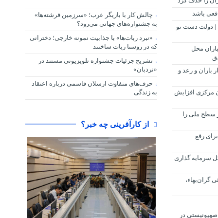
ان را حذف کرد
اقعی باشد
چالش کار با بازیگر عرب؛ «سرزمین فرشته‌ها»
به جشنواره‌های جهانی می‌رود؟
ن | دولت دست تو
«نبرد ربات‌ها» با جذابیت نمونه خارجی؛ دخترانی
که در روستا ربات ساختند
باران محل
فق
تشریح جزئیات جشنواره‌ تلویزیونی مستند در
«نردبان»
ماه؛ رگبار باران و رعد و
حرف‌های متفاوت ارسلان قاسمی درباره اعتقاد
ان مرکزی افزایش
به زندگی
ر سطح ملی را
از کارآفرینی چه خبر؟
رای رفع
کل سرمایه گذاری
ی گران‌بهاء،
 صهیونیستی در