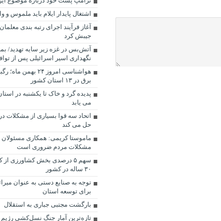
ترامپ پست خود درباره موضوع ایر
اشتغال پایدار ایلام باید ملموس و و
آغاز فرآیند اجرای رتبه‌ بندی معلما
جیبش کرد
آتش‌بس در غزه زیر سایه تهدید/ بم
نگهداری اسیر اسرائیلی پس از توا
هواشناسی امروز ۲۴ بهمن 
برق در ۱۳ استان کشور
پدیده گرد و خاک تا یکشنبه در است
می یابد
اتحاد سه قوا بسیاری از مشکلات د
حل می کند
ماموستا کریمی: همکاری مسئولان ب
مشکلات مردم ضروری است
سهم ۵ درصدی بخش کشاورزی از 
۳۰ ساله در کشور
توجه به صنایع دستی به عنوان میراث
برای توسعه استان
بارگشت مجتبی جباری به استقلال
تازه‌ترین آمار جنگ نسل‌کشی رژیم