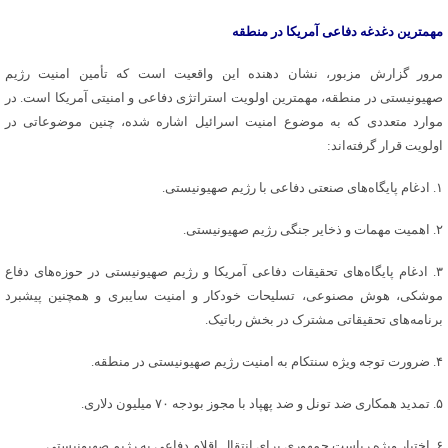
مهمترین دغدغه دفاعی آمریکا در منطقه
مرور گزارش مزبور، نشان دهنده این واقعیت است که تأمین امنیت رژیم
صهیونیستی در منطقه، مهمترین اولویت استراتژی دفاعی و امنیتی آمریکا است. در
موارد متعددی که به موضوع امنیت اسرائیل اشاره شده، چنین موضوعاتی در
اولویت قرار گرفته‌اند:
۱. ادغام پایگاه‌های صنعتی دفاعی با رژیم صهیونیستی.
۲. اهمیت مهمات و ذخایر جنگی رژیم صهیونیستی.
۳. ادغام پایگاه‌های تحقیقات دفاعی آمریکا و رژیم صهیونیستی در حوزه‌های دفاع
موشکی، هوش مصنوعی، تسلیحات خودکار و امنیت سایبری و همچنین پیشبرد
برنامه‌های تحقیقاتی مشترک در بخش رباتیک.
۴. ضرورت توجه ویژه
سنتکام
به امنیت رژیم صهیونیستی در منطقه.
۵. تمدید همکاری ضد تونل و ضد پهپاد با مجوز بودجه ۷۰ میلیون دلاری.
۶. اختیار ویژه ریاست جمهوری برای انتقال اقلام دفاعی به رژیم صهیونیستی.