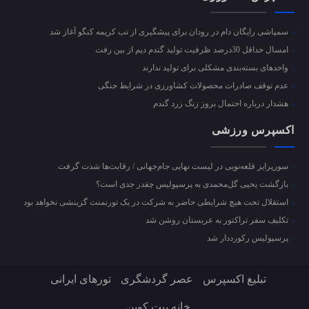
سمپاشی رایگان دام در رودان برای پیشگیری از تب کریمه کنگو آغاز شد
امسال حداقل 30درصد ظرفیت تولید گندم دیم از بین رفت
واحد‌های بسته‌بندی مشکلی برای تولید ندارند
عدم توقف صادرات محصولات کشاورزی در شرایط جنگی
هشدار درباره احتمال بروز زنگ زرد گندم
اکسپرس ورزشی
سورپرایز قلعه‌نویی در لیست نهایی جام‌جهانی / رقابت‌ها شدت گرفت
بازگشت یحیی گل‌محمدی به پرسپولیس چقدر جدی است؟
استقلال تحت هیچ شرایطی حاضر به شرکت در یک تورنمنت گزینشی نخواهد بود
تکلیف سفر تراکتور به عربستان روشن شد
پرسپولیس رکورددار شد
تبلیغ اکسپرس
عصر گردشگری
تورهای ایرانی
خانه بیت کوین