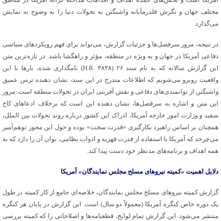
مختلف جهان و نگرش قلدرمآبانه واشنگتن به تحولات دنیا را به و
ضوح
به نمایش
می‌گذارد.
در نتیجه، مرور سرفصل‌ها و جزئیات گزارش، می‌تواند برای فهم رویکردهای سیاسی
دفاعی آمریکا در جهان و به ویژه در منطقه،
مؤثر
و راهگشا باشد. در تازه‌ترین متن
این گزارش سالانه که به نام سند ۲۶ (H.R. ۳۸۳۸) نامگذاری شده، بارها با این
واقعیت روبرو می‌شویم که اطلاعات مندرج در این سند، نشان دهنده ترس عمیق
واشنگتن از توانمندی‌های دفاعی و نقش آفرینی ایران در تحولات منطقه است. مرور
این متن و اشاره به سرفصل‌ها، نشان دهنده این است که برخلاف ادعاهای کاخ
سفید و وزارت امور خارجه آمریکا، ادراک این کشور درباره روند تحولات بین
الملل
،
همچنان بر اساس راهبرد بکارگیری «قدرت سخت» بوده و حول این محور
توهم‌آمیز
می‌چرخد که آمریکا با استفاده از قدرت قهریه و ادوات نظامی، توان آن را دارد که به
همه اهداف و برنامه‌های مدنظر خود دست پیدا کند.
دلایل اهمیت «کمیته نیروهای مسلح مجلس نمایندگان» آمریکا
گزارش کمیته نیروهای مسلح مجلس نمایندگان، خلاصه‌ای جامع از کار کمیته در طول
یک دوره خاص کنگره آمریکا (معمولاً دو سال) است. این گزارش در پایان هر کنگره
منتشر می‌شود. این گزارش تمام لوایح، قطعنامه‌ها و اصلاحاتی را که کمیته بررسی