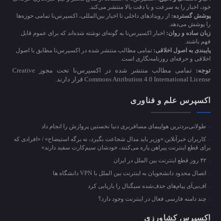
خود، اخبار را به سرعت و با دقت بالا منتشر می‌کند.
پوشش گسترده:
از رویدادهای داخلی تا اخبار بین‌المللی، اکسپرس‌نا تمامی حوزه‌ها
را پوشش می‌دهد.
زبان ساده و روان:
اخبار اکسپرس‌نا به گونه‌ای نوشته شده‌اند که برای عموم قابل
فهم باشند.
پایبندی به اصول اخلاقی:
تمامی مطالب منتشر شده در اکسپرس‌نا مطابق با اصول
اخلاقی و حرفه‌ای روزنامه‌نگاری است.
توجه:
تمامی مطالب منتشر شده در اکسپرس‌نا تحت مجوز Creative
Commons Attribution 4.0 International License قرار دارند.
اکسپرس علم و فناوری
طولانی‌بردترین هواپیمای مسافربری دنیا نخستین پروازش را انجام داد
کاربران خبرآنلاین:«وزیر باید مدال شجاعت بگیرد، نه برگه استیضاح» / «افرادی که
برای قطع اینترنت پیراهن پاره می‌کنند، خودشان سیم‌کارت سفید دارند»
۴۲ روز قطع اینترنت بین الملل در ایران
اتصال محدود دانشجویان به اینترنت بین الملل با VPN دانشگاه ها
اف‌بی‌آی پیام‌های حذف‌شده سیگنال را بازیابی کرد
چند دامنه فارسی فعال در اینترنت وجود دارد؟
اکسپرس کشاورزی