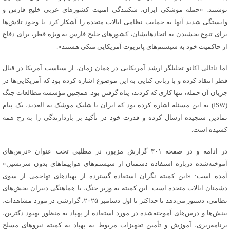
نوشتند: «حمله موشکی ایران، شکنندگی امنیت کشورهای عربی خلیج فارس و
وابستگی شدید آنها به حمایت نظامی ایالات متحده را آشکار کرد. با وجود تلاش‌ها
برای تنوع بخشیدن به اتحادهایشان، کشورهای خلیج فارس به ویژه قطر، برای دفاع
از حاکمیت خود به سیستم‌های پاتریوت آمریکایی متکی هستند».
اما ناتالی
اکانو
تحلیلگر ارشد آمریکایی در همان زمان، از سیاست آمریکا در قبال
قطر انتقاد کرده و با زبانی کنایی به این موضوع اشاره کرده بود که آمریکایی‌ها در
جریان آن حمله، تنها کاری که کردند، پناه گرفتن بود. همچنین
مؤسسه
مطالعات جنگ
(ISW) به این مسئله اشاره کرده بود که ایران با شلیک موشک به
العدید
، یک پیام
نمادین سنجیده ارسال کرده و قدرت خود در تأکید بر بازدارندگی را به رخ همه
کشیده است.
در ادامه و در صفحه ۳۰۱ گزارش مزبور، در مطلبی تحت عنوان «درس‌های
آموخته‌شده درباره استفاده دشمنان از سیستم‌های هواپیماهای بدون سرنشین»
آمده است: «این کمیته نگران استفاده گسترده از
پهپادهای
تهاجمی از سوی
دشمنان ایالات متحده است. این کمیته به وزیر جنگ، با هماهنگی دبیران بخش‌های
نظامی، دستور می‌دهد تا حداکثر تا اول دسامبر ۲۰۲۵، گزارشی در مورد مشاهدات،
بینش‌ها و درس‌های آموخته‌شده در مورد استفاده از پهپاد به منظور بهبود دکترین،
برنامه‌ریزی، آموزش و تأمین تجهیزات مربوط به پهپاد به کمیته نیروهای مسلح