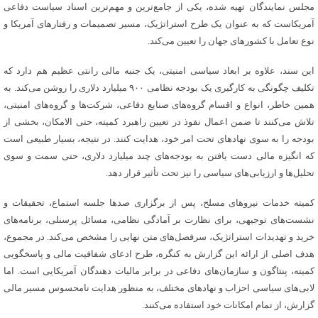
مجلس نمایندگان تهیه شده، یکی از جامع‌ترین و مهم‌ترین اسناد سیاست دفاعی
آمریکاست که به عنوان یک طرح استراتژیک، مسیر تصمیمات و رفتارهای آمریکا و
نوع تعامل با کشورهای جهان را تعیین می‌کند.
این سند، علاوه بر ابعاد سیاسی امنیتی، یک جنبه مالی رانتی عظیم هم دارد که
تکلیف چگونگی به
کارگیری
یک بودجه نظامی ۹۰۰ میلیارد دلاری را روشن می‌کند. به
همین خاطر، انواع و اقسام گروه‌های صنایع دفاعی، شرکت‌ها و گروه‌های امنیتی،
تلاش می‌کنند تا ضمن اعمال نفوذ در تعیین راهبرد کمیته، حتی
الامکان
، بخشی از
بودجه را به سوی نهادهای تحت امر خود، هدایت کنند. در نتیجه، بسیار طبیعی است
که انگیزه مالی دست یافتن به بودجه‌های چند میلیارد دلاری، حتی سمت و سوی
تحلیل‌ها و ارزیابی‌های سیاسی را نیز تحت
تأثیر
قرار دهد.
کمیته خدمات نیروهای مسلح، پس از برگزاری صدها جلسه استماع، تحقیقات و
نشست‌های توجیهی، برای نظارت بر آمادگی نظامی، مسائل پرسنلی، برنامه‌های
خرید و تهدیدات استراتژیک، سرفصل‌های متن نهایی را مشخص می‌کند. در مجموع،
هدف اصلی از ارائه این گزارش به کنگره، طرح ادعای شفافیت مالی و پاسخگویی
کمیته، پنتاگون و سازمان‌های دفاعی در برابر مالیات دهندگان آمریکایی است. اما
لابی‌های سیاسی احزاب و نهادهای مختلف، به منظور هدایت نامحسوس مسیر مالی
گزارش، از تمام امکانات خود استفاده می‌کنند.