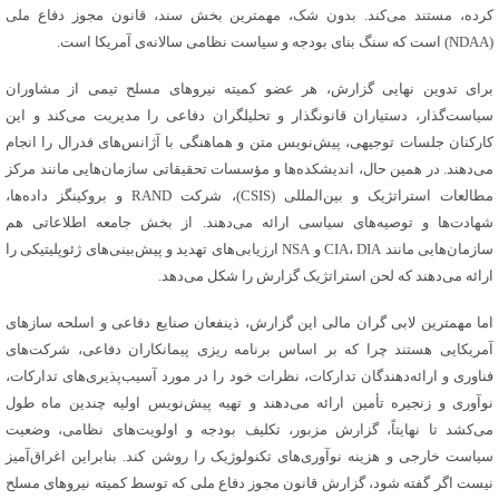
کرده، مستند می‌کند. بدون شک، مهمترین بخش سند، قانون مجوز دفاع ملی
(NDAA) است که سنگ بنای بودجه و سیاست نظامی سالانه‌ی آمریکا است.
برای تدوین نهایی گزارش، هر عضو کمیته نیروهای مسلح تیمی از مشاوران
سیاست‌گذار، دستیاران قانونگذار و تحلیلگران دفاعی را مدیریت می‌کند و این
کارکنان جلسات توجیهی، پیش‌نویس متن و هماهنگی با آژانس‌های فدرال را انجام
می‌دهند. در همین حال، اندیشکده‌ها و مؤسسات تحقیقاتی سازمان‌هایی مانند مرکز
مطالعات استراتژیک و بین‌المللی (CSIS)، شرکت RAND و
بروکینگز
داده‌ها،
شهادت‌ها و توصیه‌های سیاسی ارائه می‌دهند. از بخش جامعه اطلاعاتی هم
سازمان‌هایی مانند CIA، DIA و NSA ارزیابی‌های تهدید و پیش‌بینی‌های ژئوپلیتیکی را
ارائه می‌دهند که لحن استراتژیک گزارش را شکل می‌دهد.
اما مهمترین لابی گران مالی این گزارش،
ذینفعان
صنایع دفاعی و اسلحه سازهای
آمریکایی هستند چرا که بر اساس برنامه
ریزی
پیمانکاران دفاعی، شرکت‌های
فناوری و ارائه‌دهندگان تدارکات، نظرات خود را در مورد آسیب‌پذیری‌های تدارکات،
نوآوری و زنجیره تأمین ارائه می‌دهند و تهیه پیش‌نویس اولیه چندین ماه طول
می‌کشد تا نهایتاً، گزارش مزبور، تکلیف بودجه و اولویت‌های نظامی، وضعیت
سیاست خارجی و هزینه نوآوری‌های تکنولوژیک را روشن کند. بنابراین اغراق‌آمیز
نیست اگر گفته شود، گزارش قانون مجوز دفاع ملی که توسط کمیته نیروهای مسلح