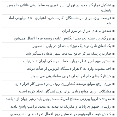
تشکیل قرارگاه جدید در تهران؛ نیاز فوری به ساماندهی قاتلان خاموش
پایتخت
فرصت ویژه برای بازنشستگان؛ کارت خرید اعتباری ۱۵۰ میلیونی آماده
شد
ضدهوایی‌های عراق در مرز ایران
بزرگ‌ترین بسته تحریمی انگلیس علیه روسیه فردا اعمال می‌شود
یک اتفاق نادر/ تولد یک نوزاد با دندان در بابل + تصویر
ضارب پزشک مرکز جامع سلامت شهر ماهان دستگیر شد
دستور مهم امیر قطر درباره حمله موشکی ایران + جزئیات
اخذ مصوبه واردات ۲ هزار دستگاه اتوبوس از هیأت دولت
کشتارگاه‌های دام آذربایجان غربی ساماندهی می شوند
نوری: رفع موانع توسعه کشاورزی رودبار در دستور کار قرار دارد
مشکلات ارزی موانع زیادی برای تولیدکنندگان ایجاد کرده است
مدودف: اروپا پیرزنی محتاج آمریکاست؛ پوتین باید رهبر جهان آزاد باشد
رؤسای جمهوری پاناما و مکزیک به تهدیدات مجدد ترامپ پاسخ دادند
کاهش قیمت آلومینیوم در نخستین روز اعمال تعرفه های ۵۰ درصدی