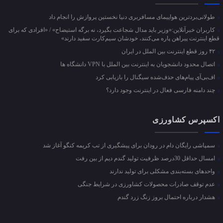
طولانی‌بردترین هواپیمای مسافربری دنیا نخستین پروازش را انجام داد
کاربران خبرآنلاین:«وزیر باید مدال شجاعت بگیرد، نه برگه استیضاح» / «افرادی که برای
قطع اینترنت پیراهن پاره می‌کنند، خودشان سیم‌کارت سفید دارند»
۴۲ روز قطع اینترنت بین الملل در ایران
اتصال محدود دانشجویان به اینترنت بین الملل با VPN دانشگاه ها
اف‌بی‌آی پیام‌های حذف‌شده سیگنال را بازیابی کرد
چند دامنه فارسی فعال در اینترنت وجود دارد؟
اکسپرس کشاورزی
سمپاشی رایگان دام در رودان برای پیشگیری از تب کریمه کنگو آغاز شد
امسال حداقل 30درصد ظرفیت تولید گندم دیم از بین رفت
واحد‌های بسته‌بندی مشکلی برای تولید ندارند
عدم توقف صادرات محصولات کشاورزی در شرایط جنگی
هشدار درباره احتمال بروز زنگ زرد گندم