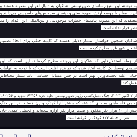
به نوشته این منبع رسانه‌ای صهیونیستی، شاکیان به دنبال لغو این مصوبه هستند و
آن را مغایر با موضع ارتش صهیونیستی و رؤسای سرویس‌های جاسوسی می‌دانند و
معتقدند که این مصوبه پیامدهای خطرات موجودیتی و بین‌المللی این اقدام را مد
نظر قرار نداده است.
شاکیان همچنین خواستار انتشار دلایلی هستند که کابینه جنگی برای اتخاذ تصمیم
اشغال شهر غزه مطرح کرده است.
از جمله استدلال‌هایی که شاکیان این پرونده مطرح کرده‌اند، این است که این
تصمیم توسط یک کابینه اتخاذ شده که نماینده اقلیت است که با توجه به اتهامات
جنایی علیه نخست‌وزیر، بهتر است در چنین مسائل حساسی باید بسیار محتاط‌تر
عمل کند.
از ۷ اکتبر ۲۰۲۳، جنگ نسل‌کشی رژیم صهیونیستی علیه غزه
۶۳۴۵۹
شهید و
۱۶۰۲۵۶
زخمی فلسطینی به جای گذاشته که بیشتر آنها کودک و زن هستند. در این جنگ
بیش از ۱۰ هزار نفر مفقود و صدها هزار نفر آواره شده‌اند و قحطی عمدی جان
۳۳۹ نفر از جمله ۱۲۴ کودک را گرفته است.
اشتراک گذاری :