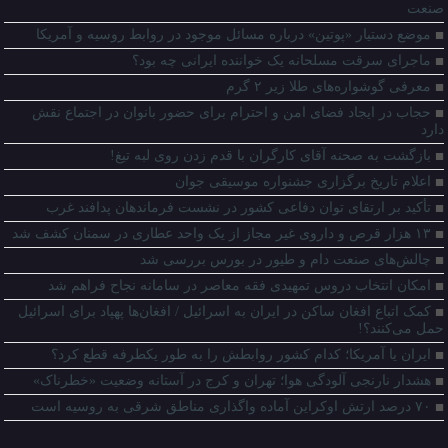
صنعت
موضع دستیار «پوتین» درباره مسائل موجود در روابط روسیه و آمریکا
ماجرای سرقت مسلحانه یک خواننده ایرانی چه بود؟
معرفی گوشواره‌های طلا زیر ۲ گرم
حجاب در ایجاد فضای امن و احترام برای حضور بانوان در اجتماع نقش
دارد
بازگشت به صحنه آقای کارگران با قدم زدن روی لبه تیغ!
اعلام تاریخ برگزاری جشنواره موسیقی جوان
تأکید بر ارتقای توان دفاعی کشور در نشست فرماندهان پدافند غرب
۱۳ هزار قرص و داروی غیر مجاز از یک واحد عطاری در سمنان کشف شد
چالش‌های صنعت دام و طیور در بورس بررسی شد
امکان انتخاب دروس تمهیدی فقه معاصر در سامانه نجاح فراهم شد
کمک اتباع افغان ساکن در ایران به اسرائیل / افغان‌ها پهپاد برای اسرائیل
حمل می‌کنند؟!
ایران یا آمریکا؛ کدام کشور روابطش را به طور یکطرفه قطع کرد؟
هشدار نارنجی آلودگی هوا؛ تهران و کرج در آستانه وضعیت «خطرناک»
۷۰ درصد ارتش اوکراین آماده واگذاری مناطق شرقی به روسیه است