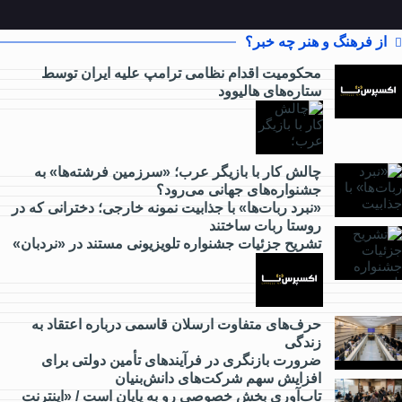
از فرهنگ و هنر چه خبر؟
محکومیت اقدام نظامی ترامپ علیه ایران توسط
ستاره‌های هالیوود
از
کارآفرینی
چالش کار با بازیگر عرب؛ «سرزمین فرشته‌ها» به
جشنواره‌های جهانی می‌رود؟
چه خبر؟
«نبرد ربات‌ها» با جذابیت نمونه خارجی؛ دخترانی که در
روستا ربات ساختند
تشریح جزئیات جشنواره‌ تلویزیونی مستند در «نردبان»
از
گردشگری
چه خبر؟
حرف‌های متفاوت ارسلان قاسمی درباره اعتقاد به
زندگی
ضرورت بازنگری در فرآیندهای تأمین دولتی برای
از
افزایش سهم شرکت‌های دانش‌بنیان
مدارس
تاب‌آوری بخش خصوصی رو به پایان است / «اینترنت