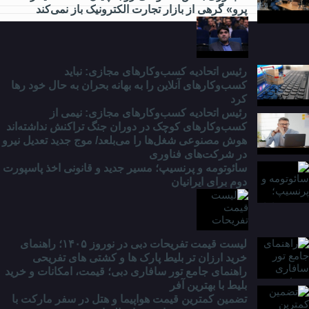
و
پرو» گرهی از بازار تجارت الکترونیک باز نمی‌کند
دانشگاه
چه
خبر؟
رئیس اتحادیه کسب‌وکارهای مجازی: نباید
کسب‌وکارهای آنلاین را به بهانه بحران به حال خود رها
کرد
رئیس اتحادیه کسب‌وکارهای مجازی: نیمی از
کسب‌وکارهای کوچک در دوران جنگ‌ تراکنش نداشته‌اند
هوش مصنوعی شغل‌ها را می‌بلعد/ موج جدید تعدیل نیرو
در شرکت‌های فناوری
سائوتومه و پرنسیپ؛ مسیر جدید و قانونی اخذ پاسپورت
دوم برای ایرانیان
لیست قیمت تفریحات دبی در نوروز ۱۴۰۵؛ راهنمای
خرید ارزان تر بلیط پارک ها و کشتی های تفریحی
راهنمای جامع تور سافاری دبی؛ قیمت، امکانات و خرید
بلیط با بهترین آفر
تضمین کمترین قیمت هواپیما و هتل در سفر مارکت با