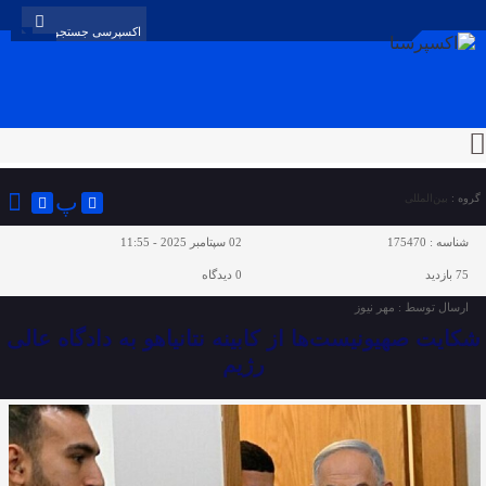
پ
گروه :
بین‌المللی
شناسه :
175470
02 سپتامبر 2025 - 11:55
75 بازدید
0
دیدگاه
ارسال توسط :
مهر نیوز
شکایت صهیونیست‌ها از کابینه نتانیاهو به دادگاه عالی
رژیم