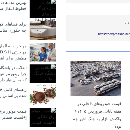
بهترین مدل‌های 
خطوط انتقال سی
ه :
برای فضاهای کوچ
چه جکوزی منا
https://eexpressna.ir
مهاجرت به آلمان
مطمئن برای آیند
انقلاب در باشگا
چرا ریفورمر تن
که به آن نیاز دار
راهنمای کامل خر
شده بر اساس ر
قیمت خودروهای داخلی در
هفته پایانی فروردین ۱۴۰۵ /
قیمت موتور برق
[+لیست قیمت]
واکنش بازار به جنگ اخیر چه
بود؟