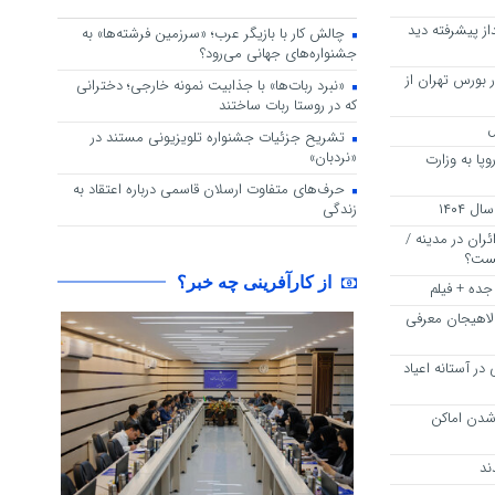
از پیشرفته دید
چالش کار با بازیگر عرب؛ «سرزمین فرشته‌ها» به
جشنواره‌های جهانی می‌رود؟
 بورس تهران از
«نبرد ربات‌ها» با جذابیت نمونه خارجی؛ دخترانی
که در روستا ربات ساختند
تشریح جزئیات جشنواره‌ تلویزیونی مستند در
«نردبان»
پا به وزارت
حرف‌های متفاوت ارسلان قاسمی درباره اعتقاد به
زندگی
ران در مدینه /
یست؟
از کارآفرینی چه خبر؟
جده + فیلم
اهیجان معرفی
ر آستانه اعیاد
شدن اماکن