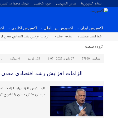
درباره اکسپرس‌نا
تماس اکسپرسی
حریم شخصی
بازنشر محتوا در اکسپرس
اکسپرس ایران
اکسپرس بین الملل
اکسپرس آکادمی
اکس
شما اینجا هستید »
صفحه اصلی »
الزامات افزایش رشد اقتصادی معدن از ۳ به ۱۳ درصد
گروه :
صنعت
شناسه :
57980
27 ژانویه 2025 - 1:07
105 بازدید
0
دیدگاه
ار
الزامات افزایش رشد اقتصادی معدن از ۳ به ۱۳ د
درصدی بخش معدن را تشریح کرد