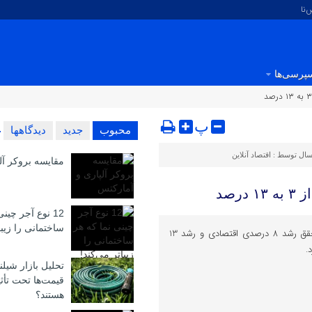
‌نا
پرسی‌ها
پ
محبوب
جدید
دیدگاهها
سال توسط :
اقتصاد آنلاین
مقایسه بروکر آل
رصد
12 نوع آجر چین
ساختمانی را زیبا
نایب‌رئیس اتاق ایران الزامات تحقق رشد 8 درصدی اقتصادی و رشد 13
.
تحلیل بازار شیلن
قیمت‌ها تحت تأث
هستند؟