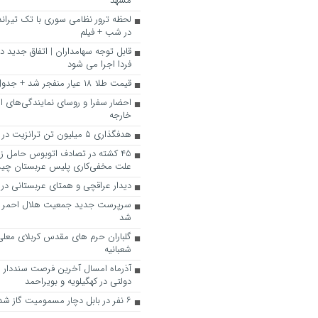
مشهد
لحظه ترور نظامی سوری با تک تیراند
در شب + فیلم
قابل توجه سهامداران | اتفاق جدید در
فردا اجرا می شود
قیمت طلا ۱۸ عیار منفجر شد + جدول
احضار سفرا و روسای نمایندگی‌های ارو
خارجه
هدفگذاری ۵ میلیون تن ترانزیت در سال ۱۴۰۴
۴۵ کشته در تصادف اتوبوس حامل زائ
علت مخفی‌کاری پلیس عربستان چ
دیدار عراقچی و همتای عربستانی در 
سرپرست جدید جمعیت هلال احمر ل
شد
گلباران حرم های مقدس کربلای معلی د
شعبانیه
آذرماه امسال آخرین فرصت سنددار 
دولتی در کهگیلویه و بویراحمد
۶ نفر در بابل دچار مسمومیت گاز شدند