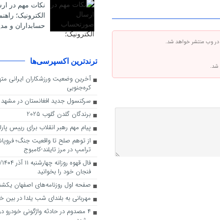
نکات مهم در ا
الکترونیک؛ راهن
حسابداران و مدی
 در وب منتشر خواهد شد.
ترندترین اکسپرسی‌ها
 شد.
آخرین وضعیت ورزشکاران ایرانی متهم
کره‌جنوبی
سرکنسول جدید افغانستان در مشهد
برندگان گلدن گلوب 2025
پیام مهم رهبر انقلاب برای رییس پارل
از توهم صلح تا واقعیت جنگ؛ فروپ
ترامپ در مرز تایلند-کامبوج
فال
فنجان خود را بخوانید
صفحه اول روزنامه‌های اصفهان یکشنبه ۹ دی 
مهربانی به بلندای شب یلدا در بین خا
۴ مصدوم در حادثه واژگونی خودرو در