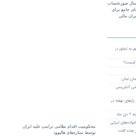
رسال صورتحساب
مای جامع برای
ران مالی
 به تجاوز در
 کیست؟
مان لبنان
اشی آتش‌بس
 قهوه روزانه چهارشنبه ۱۱ آذر ۱۴۰۴/ رازهای نهفته در
ماه
نواده‌های ایرانی
محکومیت اقدام نظامی ترامپ علیه ایران
 جاده کلات-
توسط ستاره‌های هالیوود