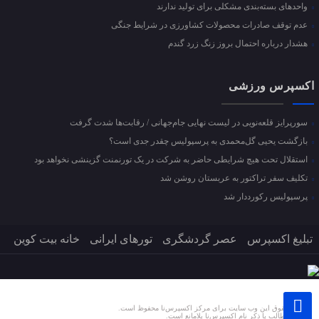
واحد‌های بسته‌بندی مشکلی برای تولید ندارند
عدم توقف صادرات محصولات کشاورزی در شرایط جنگی
هشدار درباره احتمال بروز زنگ زرد گندم
اکسپرس ورزشی
سورپرایز قلعه‌نویی در لیست نهایی جام‌جهانی / رقابت‌ها شدت گرفت
بازگشت یحیی گل‌محمدی به پرسپولیس چقدر جدی است؟
استقلال تحت هیچ شرایطی حاضر به شرکت در یک تورنمنت گزینشی نخواهد بود
تکلیف سفر تراکتور به عربستان روشن شد
پرسپولیس رکورددار شد
تبلیغ اکسپرس
عصر گردشگری
تورهای ایرانی
خانه بیت کوین
تمام حقوق این وب سایت برای مرکز اکسپرس‌نا محفوظ است.
نشر مطالب با ذکر نام اکسپرس‌نا بلامانع است.