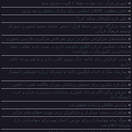
آموزش قرآن نباید تنها به حفظ یا تلاوت محدود شود
ذخایر مطلوب کالاهای اساسی برای مبارک رمضان و عید نوروز
داور بازی استقلال سکته کرد؟
ایجاد قرارگاه مردمی حفظ قرآن؛ دستور جلسه مجمع مشورتی شورای
توسعه فرهنگ قرآنی
سلسله‌های غیرایرانی حاکم بر ایران هم تلاش می‌کردند فارسی بیاموزند
انقلاب اسلامی ایران، الگوی حکومت داری در تمدن جدید جهانی؛ عقل
اجتماعی در کشورمان در اوج است
ونس: اوکراین برای ادامه جنگ نیروی کافی ندارد و ما هم بودجه کافی
نداریم
سازمان ملل از اقدام انگلیس،کانادا و استرالیا درباره فلسطین استقبال
کرد
پیام تازه مکرون برای مسعود پزشکیان پس از مکالمه تلفنی+ عکس
معرفی برگزیدگان مرحله کشوری مسابقات سراسری قرآن و عترت
دانشگاه آزاد
مدارس طالقان و آسارا تعطیل شد
هم‌افزایی مسجد جمکران و دارالقرآن برای تقویت فعالیت‌های قرآنی
سنگ تمام سهامداران برای بورس | اخبار مهم برای سهامداران بازار
سرمایه اعلام شد