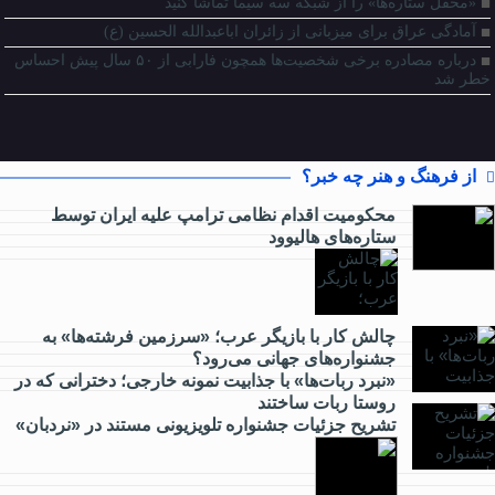
«محفل ستاره‌ها» را از شبکه سه سیما تماشا کنید
آمادگی عراق برای میزبانی از زائران اباعبدالله الحسین (ع)
درباره مصادره برخی شخصیت‌ها همچون فارابی از ۵۰ سال پیش احساس
خطر شد
از فرهنگ و هنر چه خبر؟
محکومیت اقدام نظامی ترامپ علیه ایران توسط
ستاره‌های هالیوود
از
کارآفرینی
چالش کار با بازیگر عرب؛ «سرزمین فرشته‌ها» به
جشنواره‌های جهانی می‌رود؟
چه خبر؟
«نبرد ربات‌ها» با جذابیت نمونه خارجی؛ دخترانی که در
روستا ربات ساختند
تشریح جزئیات جشنواره‌ تلویزیونی مستند در «نردبان»
از
گردشگری