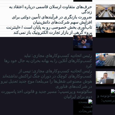
چه خبر؟
حرف‌های متفاوت ارسلان قاسمی درباره اعتقاد به
زندگی
ضرورت بازنگری در فرآیندهای تأمین دولتی برای
از
افزایش سهم شرکت‌های دانش‌بنیان
مدارس
تاب‌آوری بخش خصوصی رو به پایان است / «اینترنت
و
پرو» گرهی از بازار تجارت الکترونیک باز نمی‌کند
دانشگاه
چه
خبر؟
رئیس اتحادیه کسب‌وکارهای مجازی: نباید
کسب‌وکارهای آنلاین را به بهانه بحران به حال خود رها
کرد
رئیس اتحادیه کسب‌وکارهای مجازی: نیمی از
کسب‌وکارهای کوچک در دوران جنگ‌ تراکنش نداشته‌اند
هوش مصنوعی شغل‌ها را می‌بلعد/ موج جدید تعدیل نیرو
در شرکت‌های فناوری
سائوتومه و پرنسیپ؛ مسیر جدید و قانونی اخذ پاسپورت
دوم برای ایرانیان