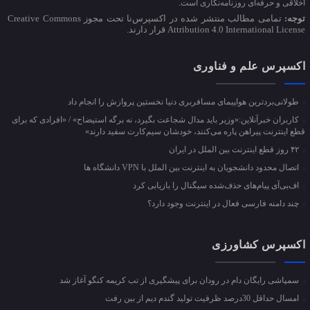
اخلاقی و حرفه‌ای روزنامه‌نگاری است.
توجه:
تمامی مطالب منتشر شده در اکسپرس‌نا تحت مجوز Creative Commons
Attribution 4.0 International License قرار دارند.
اکسپرس علم و فناوری
طولانی‌بردترین هواپیمای مسافربری دنیا نخستین پروازش را انجام داد
کاربران خبرآنلاین:«وزیر باید مدال شجاعت بگیرد، نه برگه استیضاح» / «افرادی که برای
قطع اینترنت پیراهن پاره می‌کنند، خودشان سیم‌کارت سفید دارند»
۴۲ روز قطع اینترنت بین الملل در ایران
اتصال محدود دانشجویان به اینترنت بین الملل با VPN دانشگاه ها
اف‌بی‌آی پیام‌های حذف‌شده سیگنال را بازیابی کرد
چند دامنه فارسی فعال در اینترنت وجود دارد؟
اکسپرس کشاورزی
سمپاشی رایگان دام در رودان برای پیشگیری از تب کریمه کنگو آغاز شد
امسال حداقل 30درصد ظرفیت تولید گندم دیم از بین رفت