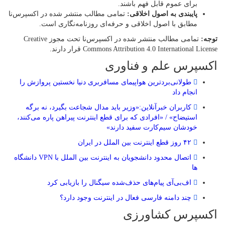
برای عموم قابل فهم باشند.
پایبندی به اصول اخلاقی:
تمامی مطالب منتشر شده در اکسپرس‌نا
مطابق با اصول اخلاقی و حرفه‌ای روزنامه‌نگاری است.
توجه:
تمامی مطالب منتشر شده در اکسپرس‌نا تحت مجوز Creative
Commons Attribution 4.0 International License قرار دارند.
اکسپرس علم و فناوری
طولانی‌بردترین هواپیمای مسافربری دنیا نخستین پروازش را
انجام داد
کاربران خبرآنلاین:«وزیر باید مدال شجاعت بگیرد، نه برگه
استیضاح» / «افرادی که برای قطع اینترنت پیراهن پاره می‌کنند،
خودشان سیم‌کارت سفید دارند»
۴۲ روز قطع اینترنت بین الملل در ایران
اتصال محدود دانشجویان به اینترنت بین الملل با VPN دانشگاه
ها
اف‌بی‌آی پیام‌های حذف‌شده سیگنال را بازیابی کرد
چند دامنه فارسی فعال در اینترنت وجود دارد؟
اکسپرس کشاورزی