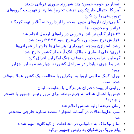
انفجار در حومه حمص؛ چند شهروند سوری قربانی شدند
آمریکا احتمال خارج‌کردن «هیئت تحریرالشام» از فهرست گروه‌های
تروریستی را رد نکرد
آیا می‌توان داروهای بدون نسخه را از داروخانه آنلاین تهیه کرد؟ +
قوانین و محدودیت‌ها
۲۳ هزار کیلومتر باند برفروبی در راه‌های اردبیل انجام شد
افزایش نرخ سود بین بانکی/نرخ سود ۲۳.۹۳درصد شد
رشد نامتوازن بودجه شهرداری؛ هزینه‌ای‌ها جلوتر از عمرانی‌ها!
فوری/ علی انصاری ، مالک بانک آینده از کشور خارج شد!
کرملین: ترامپ درباره توقف جنگ اوکراین اغراق کرد
شرایط جوی ناپایدار در سواحل کشور/ تا چهارشنبه به این جزایر
نروید
بورل: کمک نظامی اروپا به اوکراین با مخالفت یک کشور عملا متوقف
شده است
روایتی از پیوند دختران هرمزگان با مقاومت لبنان
حبس با اعمال شاقه به جرم توطئه برای ترور رئیس جمهور با «سحر
و جادو»!
زمان عرضه اولیه شمس اعلام شد
بمب نقل‌وانتقالات در آستانه انفجار / مقصد ستاره خارجی مشخص
شد
متا و تیک‌تاک به «ناتوانی در محافظت از کودکان» متهم شدند
پیام تبریک پزشکیان به رئیس جمهور ترکیه