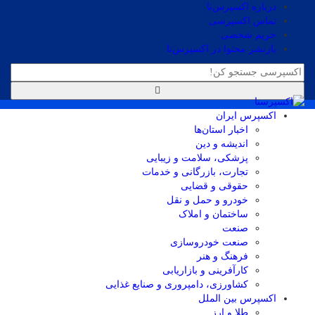
درباره اکسپرس‌نا
تماس اکسپرسی
حریم شخصی
بازنشر محتوا در اکسپرس‌نا
اکسپرس ایران
اخبار استان‌ها
اندیشه و دین
پزشکی، سلامت و زیبایی
تجارت، بازرگانی و خدمات
حقوقی و قضایی
خودرو و حمل و نقل
ساختمان و املاک
صنعت
صنعت خودروسازی
فرهنگ و هنر
کارآفرینی و بازاریابی
کشاورزی، دامپروری و صنایع غذایی
اکسپرس بین الملل
طلا و ارز