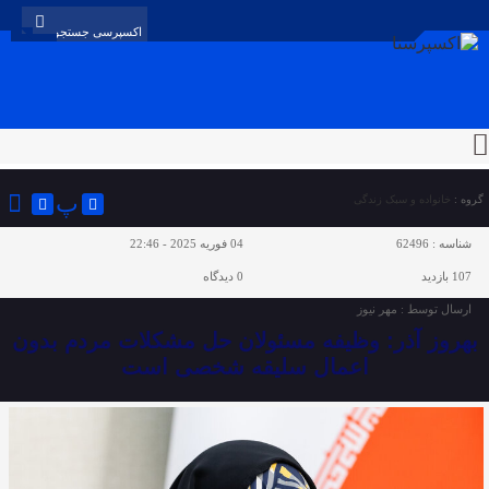
پ
گروه :
خانواده و سبک زندگی
شناسه :
62496
04 فوریه 2025 - 22:46
107 بازدید
0
دیدگاه
ارسال توسط :
مهر نیوز
بهروز آذر: وظیفه مسئولان حل مشکلات مردم بدون
اعمال سلیقه شخصی است