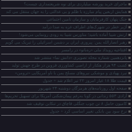
ماجرای خرید پورشه میلیاردی برای نوه شریعتمداری چیست؟
همایش اربعین پیام مبارزه با ظلم و بی عدالتی را به جهان منتقل می کند
جنگ پنهان کارفرمایان و سازمان تامین اجتماعی
آژیر خطر در شهرک‌های اطراف غزه به صدا درآمد
ارتش شیبا آماده باشید؛ متاورس شیبا به زودی رونمایی می‌شود!
رهبر انصارالله یمن: پیروزی ایران بر دشمن اسرائیلی را تبریک می گویم
افتتاحیه رویداد ملی «ره‌بانو» در رامسر
پانزدهمین شماره مجله تصویری «دانش نما» منتشر شد
کشت ۹۴ هزار هکتار از اراضی کشاورزی قزوین در طرح جهش تولید
نبرد پهپادی و موشکی نیروهای مسلح یمن با ناو آمریکایی «ترومن»
قیمت طلا ۱۸ عیار امروز ۲۲ تیر اعلام شد + جدول
صفحه اول روزنامه‌های هرمزگان دوشنبه ۲۴ شهریور
آزادی ۵۵۳ زندانی در کوبا به‌رغم پیمان‌شکنی آمریکا برای تسهیل تحریم‌ها
کامیون حامل ۸ تن چوب جنگلی قاچاق در تنکابن توقیف شد
نرخ سود بین بانکی تغییر اساسی کرد + جدول