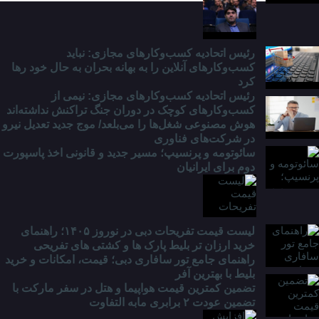
دانشگاه
چه
خبر؟
رئیس اتحادیه کسب‌وکارهای مجازی: نباید
کسب‌وکارهای آنلاین را به بهانه بحران به حال خود رها
کرد
رئیس اتحادیه کسب‌وکارهای مجازی: نیمی از
کسب‌وکارهای کوچک در دوران جنگ‌ تراکنش نداشته‌اند
هوش مصنوعی شغل‌ها را می‌بلعد/ موج جدید تعدیل نیرو
در شرکت‌های فناوری
سائوتومه و پرنسیپ؛ مسیر جدید و قانونی اخذ پاسپورت
دوم برای ایرانیان
لیست قیمت تفریحات دبی در نوروز ۱۴۰۵؛ راهنمای
خرید ارزان تر بلیط پارک ها و کشتی های تفریحی
راهنمای جامع تور سافاری دبی؛ قیمت، امکانات و خرید
بلیط با بهترین آفر
تضمین کمترین قیمت هواپیما و هتل در سفر مارکت با
تضمین عودت ۲ برابری مابه التفاوت