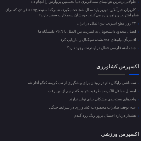
طولانی‌بردترین هواپیمای مسافربری دنیا نخستین پروازش را انجام داد
کاربران خبرآنلاین:«وزیر باید مدال شجاعت بگیرد، نه برگه استیضاح» / «افرادی که برای
قطع اینترنت پیراهن پاره می‌کنند، خودشان سیم‌کارت سفید دارند»
۴۲ روز قطع اینترنت بین الملل در ایران
اتصال محدود دانشجویان به اینترنت بین الملل با VPN دانشگاه ها
اف‌بی‌آی پیام‌های حذف‌شده سیگنال را بازیابی کرد
چند دامنه فارسی فعال در اینترنت وجود دارد؟
اکسپرس کشاورزی
سمپاشی رایگان دام در رودان برای پیشگیری از تب کریمه کنگو آغاز شد
امسال حداقل 30درصد ظرفیت تولید گندم دیم از بین رفت
واحد‌های بسته‌بندی مشکلی برای تولید ندارند
عدم توقف صادرات محصولات کشاورزی در شرایط جنگی
هشدار درباره احتمال بروز زنگ زرد گندم
اکسپرس ورزشی