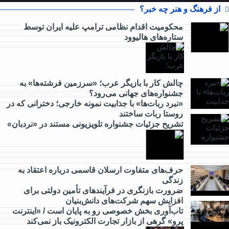
از فرهنگ و هنر چه خبر؟
محکومیت اقدام نظامی ترامپ علیه ایران توسط
ستاره‌های هالیوود
از
کارآفرینی
چالش کار با بازیگر عرب؛ «سرزمین فرشته‌ها» به
جشنواره‌های جهانی می‌رود؟
چه خبر؟
«نبرد ربات‌ها» با جذابیت نمونه خارجی؛ دخترانی که در
روستا ربات ساختند
تشریح جزئیات جشنواره‌ تلویزیونی مستند در «نردبان»
از
گردشگری
چه خبر؟
حرف‌های متفاوت ارسلان قاسمی درباره اعتقاد به
زندگی
ضرورت بازنگری در فرآیندهای تأمین دولتی برای
از
افزایش سهم شرکت‌های دانش‌بنیان
مدارس
تاب‌آوری بخش خصوصی رو به پایان است / «اینترنت
و
پرو» گرهی از بازار تجارت الکترونیک باز نمی‌کند