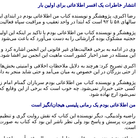
انتشار خاطرات یک افسر اطلاعاتی برای اولین بار
رضا اکبری، پژوهشگر و نویسنده کتاب من اطلاعاتی بودم در ابتدای 
سالهای
۵۸ تا ۹۲ است که ابتدا در واحد تعقیب و مراقبت سپاه فعالیت می‌کرده و سپس بعد تشکیل وزارت اطلاعات در سال ۶۳ وارد وزارت اطلاعات می‌شود.
پژوهشگر و نویسنده کتاب من اطلاعاتی بودم با تاکید بر اینکه این
حجتیه
مشکوک بوده
گزارشاتی
را به دست می‌آورد که باعث می‌شود 
وی در ادامه به برخی فعالیت‌های غیر قانونی این انجمن اشاره کرد و 
این مسئله در صدر اخبار کشور است ماهیت این انجمن نیز افشا شود.
اکبری تصریح کرد: هرچند به دلایل ملاحظات اخلاقی و امنیتی بخش‌های
از حتی بزرگان در این خصوص به میان می‌آمد و حتی شاید منجر به د
پژوهشگر و نویسنده کتاب من اطلاعاتی بودم سربازان گمنام امام زما
کسی حتی خبردار نمی‌شود. چه خوب است که برخی از این وقایع که ت
نمی‌شود ارج نهاده شود.
من اطلاعاتی بودم یک رمانی پلیسی هیجان‌انگیز است
راضیه ولدبیگی، دیگر نویسنده این کتاب که نقش روایت
گری
و تنظیم 
صورت پرسش و پاسخ بود ولی نظر ناشر این بود که کتاب به صورت نر
است.