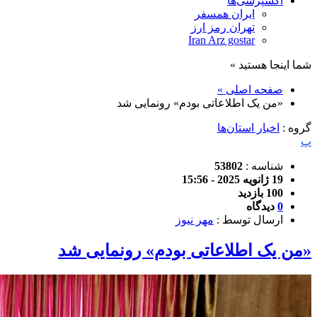
اکسپرسی‌ها
ایران همسفر
تهران رمز ارز
Iran Arz gostar
شما اینجا هستید »
صفحه اصلی »
«من یک اطلاعاتی بودم» رونمایی شد
گروه :
اخبار استان‌ها
پ
شناسه :
53802
19 ژانویه 2025 - 15:56
100 بازدید
0
دیدگاه
ارسال توسط :
مهر نیوز
«من یک اطلاعاتی بودم» رونمایی شد