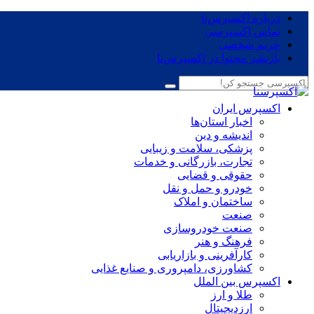
درباره اکسپرس‌نا
تماس اکسپرسی
حریم شخصی
بازنشر محتوا در اکسپرس‌نا
اکسپرس ایران
اخبار استان‌ها
اندیشه و دین
پزشکی، سلامت و زیبایی
تجارت، بازرگانی و خدمات
حقوقی و قضایی
خودرو و حمل و نقل
ساختمان و املاک
صنعت
صنعت خودروسازی
فرهنگ و هنر
کارآفرینی و بازاریابی
کشاورزی، دامپروری و صنایع غذایی
اکسپرس بین الملل
طلا و ارز
ارزدیجیتال