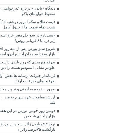
عدالت
دیدگاه «بایدن» درباره عذرخواهی «پ
سقوط هواپیمای باکو
قیم
شدید تمام قیمت ها + جدول کامل
«سندباد» در سواحل مصر غرق شد؛ ج
زیر دریا با ۶ قربانی روس!
شروع سبز بورس پس از سه روز اف
بازار به تداوم مذاکرات ایران و آمری
بدرقه هنرمندی که روح بلندی داشت/
علو در مقابل استودیو هشت رادیو
فرماندار جیرفت: رسانه ‌ها نقش او
ظرفیت‌های جیرفت دارند
ضرورت توجه به ایمنی و تجهیز معا
شد
هزار واحدی شاخص
تردد ۳.۳میلیون زائر اربعین از مر
بازگشت ۷۵درصد زائران