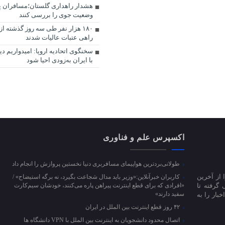
هشدار راهداری گلستان؛مسافران 
وضعیت جوی را بررسی کنند
۱۸۰ هزار نفر طی سه روز گذشته 
راهی عتبات عالیات شدند
سخنگوی اتحادیه اروپا: امیدواریم د
با ایران به‌زودی احیا شود
اکسپرس علم و فناوری
طولانی‌بردترین هواپیمای مسافربری دنیا نخستین پروازش را انجام داد
 از آخرین
کاربران خبرآنلاین:«وزیر باید مدال شجاعت بگیرد، نه برگه استیضاح» /
 گرفته تا
«افرادی که برای قطع اینترنت پیراهن پاره می‌کنند، خودشان سیم‌کارت
سفید دارند»
بار را به
۴۲ روز قطع اینترنت بین الملل در ایران
اتصال محدود دانشجویان به اینترنت بین الملل با VPN دانشگاه ها