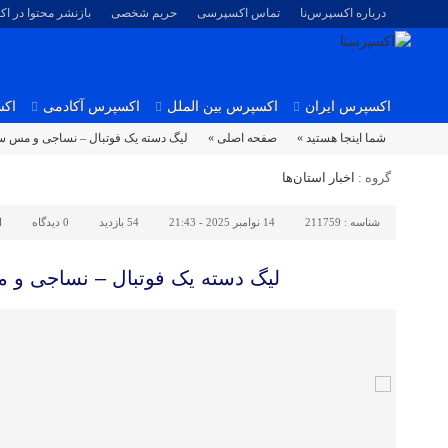
درباره اکسپرس‌نا
تماس اکسپرسی
حریم شخصی
بازنشر محتوا در ا
اکسپرس ایران
اکسپرس بین الملل
اکسپرس آکادمی
اکس
شما اینجا هستید »
صفحه اصلی »
لیگ دسته یک فوتبال – نساجی و مس س
گروه :
اخبار استان‌ها
شناسه :
211759
14 نوامبر 2025 - 21:43
54 بازدید
0
دیدگاه
ا
لیگ دسته یک فوتبال – نساجی و