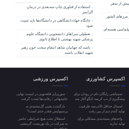
پیش از سفر
استفاده از فناوری چاپ سه‌بعدی در درمان
آلزایمر
از مرزهای کشور
جایگاه جهاددانشگاهی در دانشگاه‌ها باید تثبیت
شود
یپلماسی هسته‌ای
تعطیلی سراهای دانشجویی دانشگاه علوم
پزشکی شهید بهشتی تا اطلاع ثانوی
باشد که جهانیان شاهد انتقام سخت خون رهبر
شهید انقلاب باشند
اکسپرس کشاورزی
اکسپرس ورزشی
سمپاشی رایگان دام در رودان برای
سورپرایز قلعه‌نویی در لیست نهایی
پیشگیری از تب کریمه کنگو آغاز شد
جام‌جهانی / رقابت‌ها شدت گرفت
امسال حداقل 30درصد ظرفیت
بازگشت یحیی گل‌محمدی به
تولید گندم دیم از بین رفت
پرسپولیس چقدر جدی است؟
واحد‌های بسته‌بندی مشکلی برای
استقلال تحت هیچ شرایطی حاضر
تولید ندارند
به شرکت در یک تورنمنت گزینشی
نخواهد بود