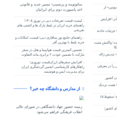
سائوتومه و پرنسیپ؛ مسیر جدید و قانونی
وتین» از
اخذ پاسپورت دوم برای ایرانیان
ت طلا و سکه امروز دوشنبه 24 آذر/ افزایش
لیست قیمت تفریحات دبی در نوروز ۱۴۰۵؛
راهنمای خرید ارزان تر بلیط پارک ها و کشتی های
تفریحی
زئیات حادثه‌
راهنمای جامع تور سافاری دبی؛ قیمت، امکانات و
خرید بلیط با بهترین آفر
ت/ واکنش مثبت
کا
تضمین کمترین قیمت هواپیما و هتل در سفر
 تندیس ژاله
مارکت با تضمین عودت ۲ برابری مابه التفاوت
افزایش سفرهای ارزان‌قیمت نوروزی؛
ل را در معرفی
راهکارهای کارشناسی انجمن گردشگری ایران
برای مدیریت ایمن و هوشمند
دن کشور
ارزش معاملات خرد سهام به مرز ۱۰ همت نزدیک
از مدارس و دانشگاه چه خبر؟
دومین روز خونین بورس در این هفته/ سقوط ۱۵
زمینه حضور جهاد دانشگاهی در شورای عالی
زهای کشور؛
انقلاب فرهنگی فراهم می‌شود