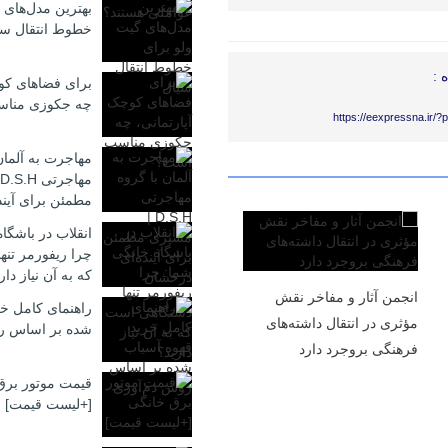
بهترین مدل‌های 
خطوط انتقال سی
 :
برای فضاهای کوچ
چه جکوزی منا
https://eexpressna.ir/
مهاجرت به آلمان
مطمئن برای آیند
انقلاب در باشگا
چرا ریفورمر تن
که به آن نیاز دار
انجمن آثار و مفاخر نقش
راهنمای کامل خر
مؤثری در انتقال داشته‌های
شده بر اساس ر
فرهنگی بروجرد دارد
قیمت موتور برق
[+لیست قیمت]