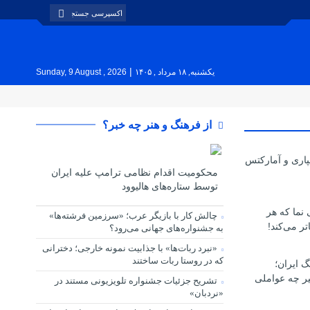
|
یکشنبه, ۱۸ مرداد , ۱۴۰۵
Sunday, 9 August , 2026
از فرهنگ و هنر چه خبر؟
پاری و آمارکتس
محکومیت اقدام نظامی ترامپ علیه ایران
توسط ستاره‌های هالیوود
ی نما که هر
چالش کار با بازیگر عرب؛ «سرزمین فرشته‌ها»
تر می‌کند!
به جشنواره‌های جهانی می‌رود؟
«نبرد ربات‌ها» با جذابیت نمونه خارجی؛ دخترانی
که در روستا ربات ساختند
گ ایران؛
یر چه عواملی
تشریح جزئیات جشنواره‌ تلویزیونی مستند در
«نردبان»