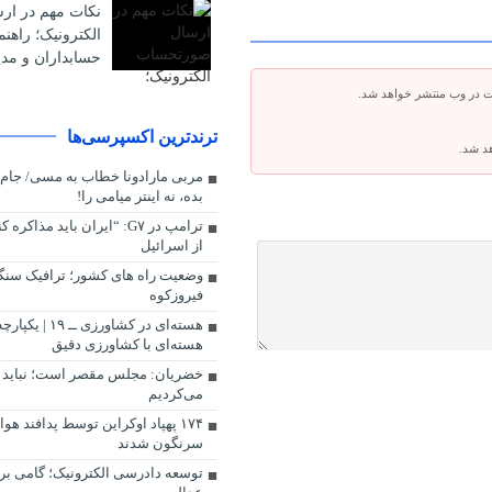
نکات مهم در ا
الکترونیک؛ راهن
حسابداران و مدی
ت در وب منتشر خواهد شد.
ترندترین اکسپرسی‌ها
هد شد.
مربی مارادونا خطاب به مسی/ جام 
بده، نه اینتر میامی را!
ترامپ در G۷: “ایران باید مذ
از اسرائیل
وضعیت راه های کشور؛ ترافیک سنگ
فیروزکوه
هسته‌ای در کشاورزی
هسته‌ای با کشاورزی دقیق
خضریان: مجلس مقصر است؛ نباید ب
می‌کردیم
۱۷۴ پهپاد اوکراین توسط پدافند هو
سرنگون شدند
توسعه دادرسی الکترونیک؛ گامی بر