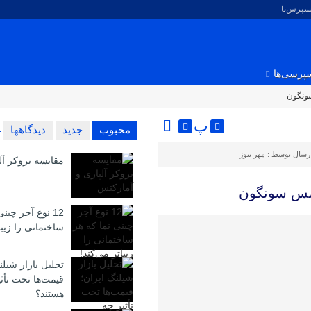
کسپرس‌نا
پرسی‌ها
ونگون
پ
محبوب
جدید
دیدگاهها
رسال توسط :
مهر نیوز
مقایسه بروکر آل
 مس سونگون
12 نوع آجر چین
ساختمانی را زیبا
تحلیل بازار شیلن
قیمت‌ها تحت تأث
هستند؟