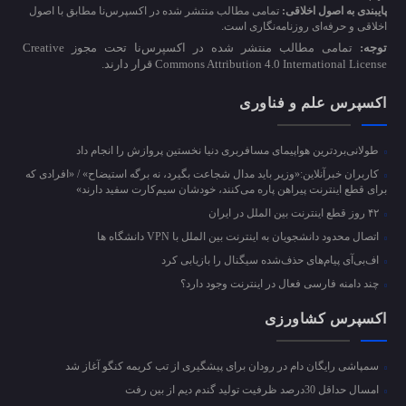
پایبندی به اصول اخلاقی:
تمامی مطالب منتشر شده در اکسپرس‌نا مطابق با اصول
اخلاقی و حرفه‌ای روزنامه‌نگاری است.
توجه:
تمامی مطالب منتشر شده در اکسپرس‌نا تحت مجوز Creative
Commons Attribution 4.0 International License قرار دارند.
اکسپرس علم و فناوری
طولانی‌بردترین هواپیمای مسافربری دنیا نخستین پروازش را انجام داد
کاربران خبرآنلاین:«وزیر باید مدال شجاعت بگیرد، نه برگه استیضاح» / «افرادی که
برای قطع اینترنت پیراهن پاره می‌کنند، خودشان سیم‌کارت سفید دارند»
۴۲ روز قطع اینترنت بین الملل در ایران
اتصال محدود دانشجویان به اینترنت بین الملل با VPN دانشگاه ها
اف‌بی‌آی پیام‌های حذف‌شده سیگنال را بازیابی کرد
چند دامنه فارسی فعال در اینترنت وجود دارد؟
اکسپرس کشاورزی
سمپاشی رایگان دام در رودان برای پیشگیری از تب کریمه کنگو آغاز شد
امسال حداقل 30درصد ظرفیت تولید گندم دیم از بین رفت