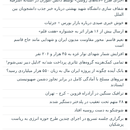
اجرای طرح «لاله‌های روشن» توسط دانش آموزان در آستانه اشرفیه
شفاف سازی دانشگاه شهید بهشتی درباره خبر جذب دانشجویان بین
الملل
خوش خبری صیدی درباره بازار بورس + جزئیات
ارسال بیش از ۱۶ هزار اثر به جشنواره «هفت قلم»
نعیم قاسم: محور مقاومت مدیون ایران و شهدایی مانند حاج قاسم
است
افزایش شمار شهدای نوار غزه به ۴۵ هزار و ۲۰۶ نفر
تمامی کمک‌هزینه‌ گروه‌های تئاتری پرداخت شد/به ۲دلیل دبیر نمی‌شوم!
بانک آینده چگونه از پروژه ایران‌ مال به زیان ۵۵۰ هزار میلیاردی رسید؟
نیروهای مسلح با آمادگی کامل در برابر تجاوز دشمن صهیونیستی
ایستادند
ترافیک سنگین در آزادراه قزوین – کرج – تهران
۲۸ متهم تحت تعقیب در پلدختر دستگیر شدند
شوچنکو به دست روسیه افتاد
برگزاری جلسه تسریع در اجرای چندین طرح حوزه انرژی به ریاست
پزشکیان