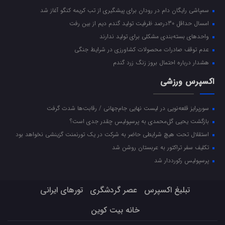
سمپاشی رایگان دام در رودان برای پیشگیری از تب کریمه کنگو آغاز شد
امسال حداقل 30درصد ظرفیت تولید گندم دیم از بین رفت
واحد‌های بسته‌بندی مشکلی برای تولید ندارند
عدم توقف صادرات محصولات کشاورزی در شرایط جنگی
هشدار درباره احتمال بروز زنگ زرد گندم
اکسپرس ورزشی
سورپرایز قلعه‌نویی در لیست نهایی جام‌جهانی / رقابت‌ها شدت گرفت
بازگشت یحیی گل‌محمدی به پرسپولیس چقدر جدی است؟
استقلال تحت هیچ شرایطی حاضر به شرکت در یک تورنمنت گزینشی نخواهد بود
تکلیف سفر تراکتور به عربستان روشن شد
پرسپولیس رکورددار شد
تبلیغ اکسپرس
عصر گردشگری
تورهای ایرانی
خانه بیت کوین