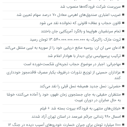
سرپرست شرکت فرودگاه‌ها منصوب شد
ضریب اعتباری صندوق‌های اهرمی معادل ۷۰ درصد سهام تعیین شد
قانون حجاب و عفاف؛ قانونی که نخوانده نقد می شود
تمام سرنشینان هواپیما و بالگرد آمریکایی جان باختند
ثروت مارک زاکربرگ به ۱۳.۵۴۰.۰۰۰.۰۰۰.۰۰۰.۰۰۰ تومان رسید
ادعای سی ان ان: روسیه منابع دریایی خود را از سوریه به لیبی منتقل می‌کند
ترکیب پرسپولیس برای دیدار با هوادار اعلام شد
مهاجرانی: اجبار در موضوع حجاب تجربه‌ای شکست‌خورده است
عزاداران حسینی از توزیع نذورات درظروف یکبار مصرف فاقدمجوز خودداری
کنند
حضرتی: نسل جدید همیشه نسل قبلی را نقد می‌کند
منتظران حقیقی به جای جستجوی زمان ظهور، خود را آماده می‌کنند؛ خوشا
به حال صابران در دوران غیبت
خیابان‌های منتهی به فرودگاه بیروت بسته شد + فیلم
امسال ۹۹۰ زندانی جرائم غیرعمد در استان تهران آزاد شدند
۱۱۰۰ میلیارد تومان برای جبران خسارت خودروهای آسیب دیده در جنگ ۱۲