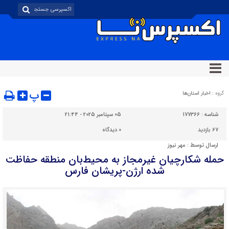
پ
گروه :
اخبار استان‌ها
شناسه :
177366
05 سپتامبر 2025 - 21:44
67 بازدید
0
دیدگاه
ارسال توسط :
مهر نیوز
حمله شکارچیان غیرمجاز به محیط‌بان منطقه حفاظت
شده ارژن-پریشان فارس