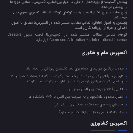
پوشش گسترده:
از رویدادهای داخلی تا اخبار بین‌المللی، اکسپرس‌نا تمامی حوزه‌ها
را پوشش می‌دهد.
زبان ساده و روان:
اخبار اکسپرس‌نا به گونه‌ای نوشته شده‌اند که برای عموم قابل
فهم باشند.
پایبندی به اصول اخلاقی:
تمامی مطالب منتشر شده در اکسپرس‌نا مطابق با اصول
اخلاقی و حرفه‌ای روزنامه‌نگاری است.
توجه:
تمامی مطالب منتشر شده در اکسپرس‌نا تحت مجوز Creative
Commons Attribution 4.0 International License قرار دارند.
اکسپرس علم و فناوری
طولانی‌بردترین هواپیمای مسافربری دنیا نخستین پروازش را انجام داد
کاربران خبرآنلاین:«وزیر باید مدال شجاعت بگیرد، نه برگه استیضاح» / «افرادی که
برای قطع اینترنت پیراهن پاره می‌کنند، خودشان سیم‌کارت سفید دارند»
۴۲ روز قطع اینترنت بین الملل در ایران
اتصال محدود دانشجویان به اینترنت بین الملل با VPN دانشگاه ها
اف‌بی‌آی پیام‌های حذف‌شده سیگنال را بازیابی کرد
چند دامنه فارسی فعال در اینترنت وجود دارد؟
اکسپرس کشاورزی