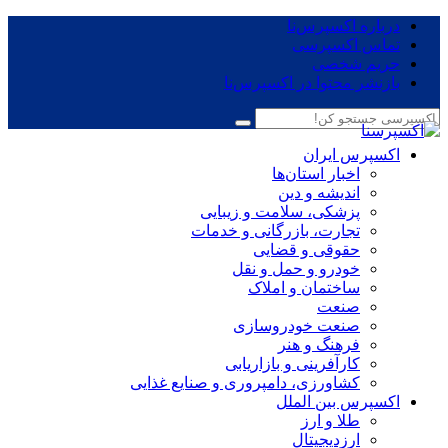
درباره اکسپرس‌نا
تماس اکسپرسی
حریم شخصی
بازنشر محتوا در اکسپرس‌نا
اکسپرس ایران
اخبار استان‌ها
اندیشه و دین
پزشکی، سلامت و زیبایی
تجارت، بازرگانی و خدمات
حقوقی و قضایی
خودرو و حمل و نقل
ساختمان و املاک
صنعت
صنعت خودروسازی
فرهنگ و هنر
کارآفرینی و بازاریابی
کشاورزی، دامپروری و صنایع غذایی
اکسپرس بین الملل
طلا و ارز
ارزدیجیتال