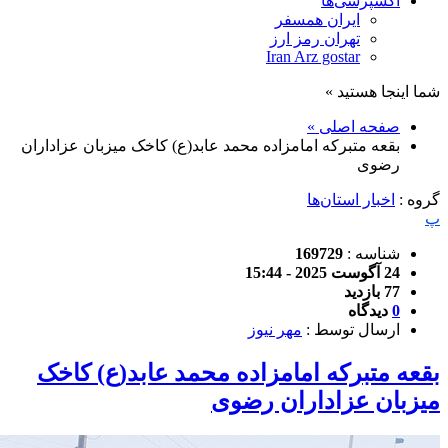
اکسپرسی‌ها
ایران همسفر
تهران رمز ارز
Iran Arz gostar
شما اینجا هستید »
صفحه اصلی »
بقعه متبرکه امامزاده محمد عابد(ع) کاخک میزبان عزاداران
رضوی
گروه :
اخبار استان‌ها
پ
شناسه :
169729
24 آگوست 2025 - 15:44
77 بازدید
0
دیدگاه
ارسال توسط :
مهر نیوز
بقعه متبرکه امامزاده محمد عابد(ع) کاخک
میزبان عزاداران رضوی