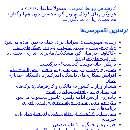
کارشناس روابط عمومی :
معمولاً لیبل‌های VOID یا
هولوگرام‌های کوچک بهترین گزینه هستن چون هم اثرگذارند
هم فضای زیادی نمی‌گیرن....
ترندترین اکسپرسی‌ها
رسانه صهیونیستی: اسرائیل برای حمله به یمن آماده می‌شود
«بازی خونی» روایتی دراماتیک از نبرد در جنگل‌های آمل
«کاکاوند» در میان کوه مشکلات/ ماجرای «نداری» بخشی با
«دارایی» های فراوان!
بازیگر «خانه دوست کجاست؟» درگذشت
تصاویری جدید از مراسم تشییع سید حسن نصرالله + فیلم
افزایش همکاری‌های دانشگاه امیرکبیر با دانشگاه «صحار»
عمان
هشدار وزارت کشور به مالکان و کارفرمایان: برگه‌های
سرشماری اتباع افغانی بی‌اعتبار است
پیاده‌روی اربعین ادامه راهبرد عاشور محسوب می‌شود
تأکید حمیدی بر شنیدن خواسته‌های جوانان و اجرای
برنامه‌های شاد
تامین مالی ۲۷ همت از نظام بانکی برای حمایت از بازار
سرمایه
خبر تازه از جایگزین کاظم صدیقی