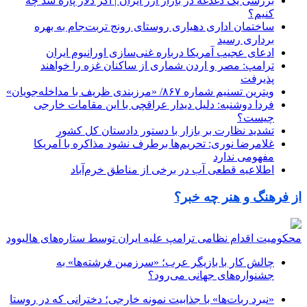
بررسی یک دغدغه در بازار ارز ایران | اگر دلار پاره شد چه
کنیم؟
ساختمان اداری دهیاری روستای رونج تربت‌جام به بهره
برداری رسید
ادعای عجیب آمریکا درباره غنی‌سازی اورانیوم ایران
ترامپ: مصر و اردن شماری از ساکنان غزه را خواهند
پذیرفت
ویترین تسنیم شماره ۸۶۷/ «مرزبندی ظریف با مداخله‌جویان»
فردا دوشنبه: دلیل دیدار عراقچی با این مقامات خارجی
چیست؟
تشدید نظارت بر بازار با دستور دادستان کل کشور
غلامرضا نوری: تحریم‌ها برطرف نشود مذاکره با آمریکا
مفهومی ندارد
اطلاعیه قطعی آب در برخی از مناطق خرم‌آباد
از فرهنگ و هنر چه خبر؟
محکومیت اقدام نظامی ترامپ علیه ایران توسط ستاره‌های هالیوود
چالش کار با بازیگر عرب؛ «سرزمین فرشته‌ها» به
جشنواره‌های جهانی می‌رود؟
«نبرد ربات‌ها» با جذابیت نمونه خارجی؛ دخترانی که در روستا