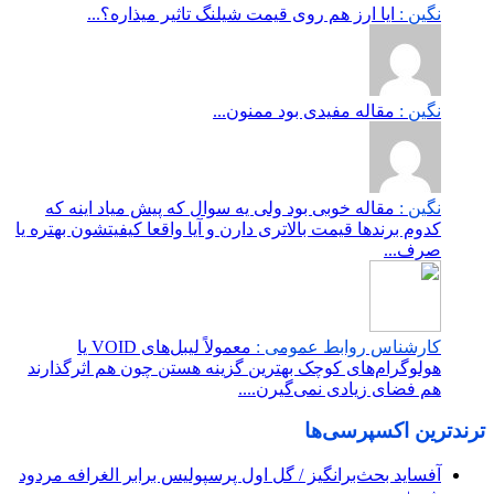
نگین :
ایا ارز هم روی قیمت شیلنگ تاثیر میذاره؟...
نگین :
مقاله مفیدی بود ممنون...
نگین :
مقاله خوبی بود ولی یه سوال که پیش میاد اینه که
کدوم برندها قیمت بالاتری دارن و آیا واقعا کیفیتشون بهتره یا
صرف...
کارشناس روابط عمومی :
معمولاً لیبل‌های VOID یا
هولوگرام‌های کوچک بهترین گزینه هستن چون هم اثرگذارند
هم فضای زیادی نمی‌گیرن....
ترندترین اکسپرسی‌ها
آفساید بحث‌برانگیز / گل اول پرسپولیس برابر الغرافه مردود