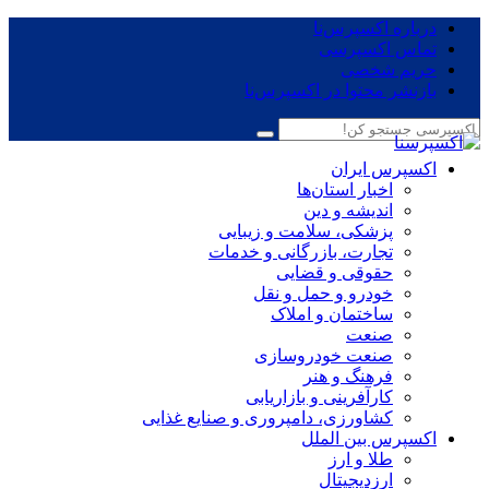
درباره اکسپرس‌نا
تماس اکسپرسی
حریم شخصی
بازنشر محتوا در اکسپرس‌نا
اکسپرس ایران
اخبار استان‌ها
اندیشه و دین
پزشکی، سلامت و زیبایی
تجارت، بازرگانی و خدمات
حقوقی و قضایی
خودرو و حمل و نقل
ساختمان و املاک
صنعت
صنعت خودروسازی
فرهنگ و هنر
کارآفرینی و بازاریابی
کشاورزی، دامپروری و صنایع غذایی
اکسپرس بین الملل
طلا و ارز
ارزدیجیتال