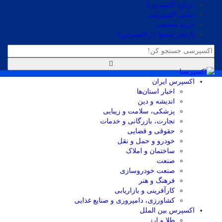
درباره اکسپرس‌نا
تماس اکسپرسی
حریم شخصی
بازنشر محتوا در اکسپرس‌نا
اکسپرس ایران
اخبار استان‌ها
اندیشه و دین
پزشکی، سلامت و زیبایی
تجارت، بازرگانی و خدمات
حقوقی و قضایی
خودرو و حمل و نقل
ساختمان و املاک
صنعت
صنعت خودروسازی
فرهنگ و هنر
کارآفرینی و بازاریابی
کشاورزی، دامپروری و صنایع غذایی
اکسپرس بین الملل
طلا و ارز