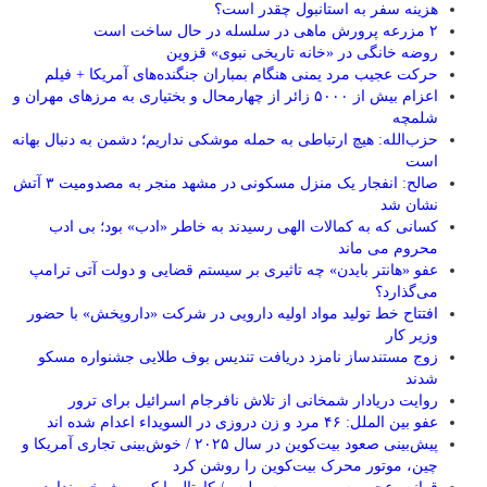
هزینه سفر به استانبول چقدر است؟
۲ مزرعه پرورش ماهی در سلسله در حال ساخت است
روضه خانگی در «خانه تاریخی نبوی» قزوین
حرکت عجیب مرد یمنی هنگام بمباران جنگنده‌های آمریکا + فیلم
اعزام بیش از ۵۰۰۰ زائر از چهارمحال و بختیاری به مرزهای مهران و
شلمچه
حزب‌الله: هیچ ارتباطی به حمله موشکی نداریم؛ دشمن به دنبال بهانه
است
صالح: انفجار یک منزل مسکونی در مشهد منجر به مصدومیت ۳ آتش
نشان شد
کسانی که به کمالات الهی رسیدند به خاطر «ادب» بود؛ بی ادب
محروم می ماند
عفو «هانتر بایدن» چه تاثیری بر سیستم قضایی و دولت آتی ترامپ
می‌گذارد؟
افتتاح خط تولید مواد اولیه دارویی در شرکت «داروپخش» با حضور
وزیر کار
زوج مستندساز نامزد دریافت تندیس بوف طلایی جشنواره مسکو
شدند
روایت دریادار شمخانی از تلاش نافرجام اسرائیل برای ترور
عفو بین الملل: ۴۶ مرد و زن دروزی در السویداء اعدام شده اند
پیش‌بینی صعود بیت‌کوین در سال ۲۰۲۵ / خوش‌بینی تجاری آمریکا و
چین، موتور محرک بیت‌کوین را روشن کرد