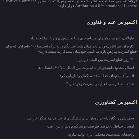
توجه:
تمامی مطالب منتشر شده در اکسپرس‌نا تحت مجوز Creative Commons
Attribution 4.0 International License قرار دارند.
اکسپرس علم و فناوری
طولانی‌بردترین هواپیمای مسافربری دنیا نخستین پروازش را انجام داد
کاربران خبرآنلاین:«وزیر باید مدال شجاعت بگیرد، نه برگه استیضاح» / «افرادی که برای
قطع اینترنت پیراهن پاره می‌کنند، خودشان سیم‌کارت سفید دارند»
۴۲ روز قطع اینترنت بین الملل در ایران
اتصال محدود دانشجویان به اینترنت بین الملل با VPN دانشگاه ها
اف‌بی‌آی پیام‌های حذف‌شده سیگنال را بازیابی کرد
چند دامنه فارسی فعال در اینترنت وجود دارد؟
اکسپرس کشاورزی
سمپاشی رایگان دام در رودان برای پیشگیری از تب کریمه کنگو آغاز شد
امسال حداقل 30درصد ظرفیت تولید گندم دیم از بین رفت
واحد‌های بسته‌بندی مشکلی برای تولید ندارند