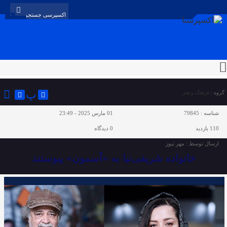
پ
گروه :
فرهنگ و هنر
شناسه :
79845
01 مارس 2025 - 23:49
110 بازدید
0
دیدگاه
ارسال توسط :
مهر نیوز
خانواده شریفی‌نیا به «آسمون» پیوستند