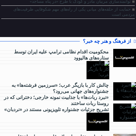
توانمندسازی مربیان مادر و کودک با طرح «در پناه مساجد»
حمایت از حلقه‌های میانی یکی از راه‌های مهم شکوفایی ظرفیت‌های
مردمی است
از فرهنگ و هنر چه خبر؟
محکومیت اقدام نظامی ترامپ علیه ایران توسط
ستاره‌های هالیوود
از
کارآفرینی
چالش کار با بازیگر عرب؛ «سرزمین فرشته‌ها» به
جشنواره‌های جهانی می‌رود؟
چه خبر؟
«نبرد ربات‌ها» با جذابیت نمونه خارجی؛ دخترانی که در
روستا ربات ساختند
تشریح جزئیات جشنواره‌ تلویزیونی مستند در «نردبان»
از
گردشگری
چه خبر؟