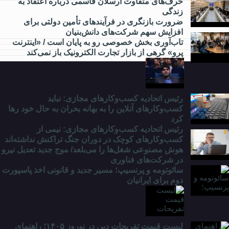
حرف‌های متفاوت ارسلان قاسمی درباره اعتقاد به
زندگی
ضرورت بازنگری در فرآیندهای تأمین دولتی برای
از
افزایش سهم شرکت‌های دانش‌بنیان
مدارس
تاب‌آوری بخش خصوصی رو به پایان است / «اینترنت
و
پرو» گرهی از بازار تجارت الکترونیک باز نمی‌کند
دانشگاه
چه
خبر؟
رئیس اتحادیه کسب‌وکارهای مجازی: نباید
کسب‌وکارهای آنلاین را به بهانه بحران به حال خود رها
کرد
رئیس اتحادیه کسب‌وکارهای مجازی: نیمی از
کسب‌وکارهای کوچک در دوران جنگ‌ تراکنش نداشته‌اند
هوش مصنوعی شغل‌ها را می‌بلعد/ موج جدید تعدیل نیرو
در شرکت‌های فناوری
سائوتومه و پرنسیپ؛ مسیر جدید و قانونی اخذ پاسپورت
دوم برای ایرانیان
لیست قیمت تفریحات دبی در نوروز ۱۴۰۵؛ راهنمای