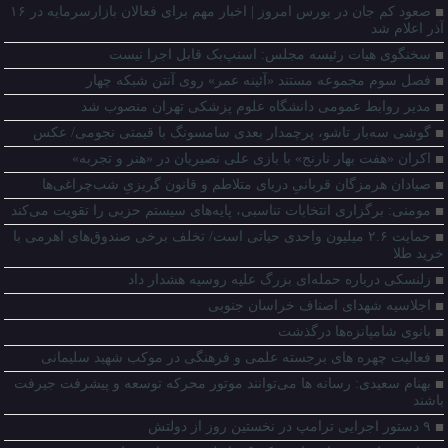
صعود کم جان در بورس امروز | اخبار مهم برای فعالان بازارسرمایه در ۱۶
آذر اعلام شد
سخنگوی هیات رئیسه مجلس: اسنپ‌بک قابل اجرا نیست
فصل سوم مجموعه مستند «آئینه عمر» روی آنتن شبکه چهار
مدیر روابط عمومی دانشگاه علوم پزشکی تهران منصوب شد
گوشی سه‌بار تاشو، پرچمدار بعدی سامسونگ با قیمتی نجومی/ عکس
اکران «هفت بهار نارنج» با بازی علی نصیریان در «هنر و تجربه»
صیادان هرمزگان قربانیِ دریای متلاطم و قانون گریزیِ شب‌چراغی‌ها
مومنی: برگزاری انتخابات تناسبی، پایه‌های سیستم حزبی را تقویت می‌کند
حمایت ۲.۶ میلیون واحدی حیاتی است/ تخلف برخی صندوق‌های اهرمی با
خرید طلا
زلنسکی درباره حمله‌ای بزرگ علیه روسیه هشدار داد
اجلاسیه شهدای اصناف خراسان جنوبی
بانوی شامپانزه‌ها درگذشت
فعالیت‌ چهره های برجسته علمی و فرهنگی در موکب شهید سلیمانی
بهنام سعیدی: رسانه ها می‌توانند موتور محرکه توسعه و پیشرفت جیرفت
باشند
۹ دستور اجرایی ترامپ در نخستین روز از دولتش