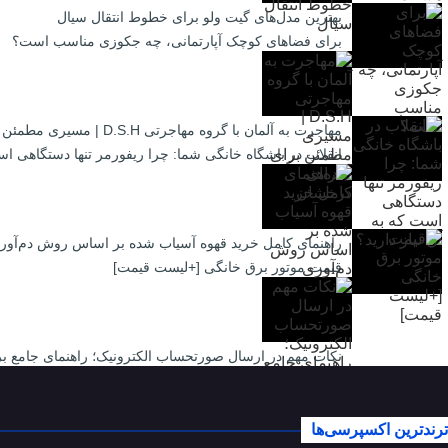
بهترین مدل‌های گیت ولو برای خطوط انتقال سیال
برای فضاهای کوچک آپارتمانی، چه جکوزی مناسب است؟
مهاجرت به آلمان با گروه مهاجرتی D.S.H | مسیری مطمئن برای آینده‌ای درخشان
انقلاب در باشگاه خانگی شما: چرا ریفورمر تنها دستگاهی است
راهنمای کامل خرید قهوه آسیاب شده بر اساس روش دم‌آور
قیمت موتور برق خانگی [+لیست قیمت]
نکات مهم در ارسال صورتحساب الکترونیک؛ راهنمای جامع بر
ترندترین اکسپرسی‌ها