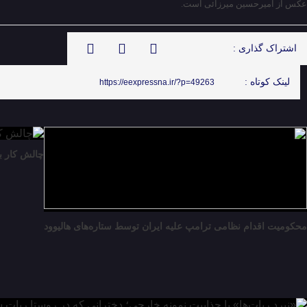
عکس از امیرحسین ‌میرزائی است.
اشتراک گذاری :
لینک کوتاه :
https://eexpressna.ir/?p=49263
چالش کار ب
محکومیت اقدام نظامی ترامپ علیه ایران توسط ستاره‌های هالیوود