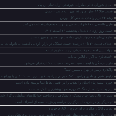
احیای شورای عالی صادرات غیرنفتی در آینده‌ای نزدیک
قیمت طلا ۱۸ عیار امروز ۱۵ مهر اعلام شد + جدول
رشد ۲۴ هزار واحدی شاخص کل بورس
فارن پالیسی: ۸۰۰ شرکت غربی در روسیه همچنان فعالیت می‌کنند
قیمت روز ارزهای دیجیتال پنجشنبه ۱۶ اسفند ۱۴۰۳
سازمان‌های مردم‌نهاد بازوی توانمند توسعه در بوشهر هستند
اختلاف قیمت ۳۰ تا ۴۰ درصدی قیمت سنگگ در بازار | آرد بی کیفیت به نانوایی‌ها می‌رسد
جهاد تبیین امتداد حرکت زنان برجسته تاریخ است
«لعبت‌باز» به اکران آنلاین می‌آید
طرح «زندگی با آیه‌ها» سبب معرفت نسبت به کتاب قرآن می‌شود
واگذاری زمین در تهران ممنوع شد؟
رئیس شورای تامین ورامین: کتک خوردن بیرانوند خبرسازی است؛ تلفنی با بیرانون
حوزه علمیه پیام اسلام و انقلاب را در اقصی نقاط دنیا توسعه داده است
نیاز به بسیج بعد از جنگ ۱۲ روزه نمود بیشتری پیدا کرده است
شورای عالی نظارت برمسکن دانشگاهیان و ساخت خوابگاه‌های متأهلی برگزار شد
تجمل‌گرایی در خریدها یا برگزاری مراسم پرهزینه، مصداق اسراف است
بورس کالا؛ راهکاری برای خروج از لاتاری خودرو
جشن بادبادک‌ها و مجسمه‌های شنی در دیر؛ تلفیق شور نوروزی و فرهنگ محلی