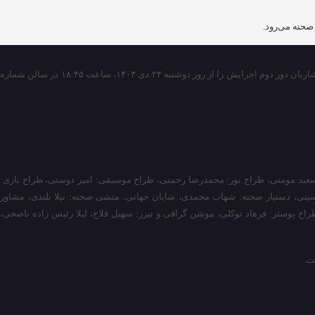
به گزارش خبرگزاری مهر به نقل از مشاور رسانه‌ای پروژه، نمایش تعاملی «شونزده» بر اساس نوشته جابر رمضانی به کارگردانی امیرمحمد کریمی و تهیه‌کنندگی سجاد افشاریان دور دوم اجرایش را از روز دوشنبه ۲۴ دی‌ ۱۴۰۳، ساعت ۱۸:۴۵ در سالن ‌شماره
گ: سعید مومنی، طراح نور: محمدرضا ‌رحمتی، طراح موسیقی: امیر ‌دوستی، طراح بازی:
حسینی، دستیار صحنه: شهاب محمدی، شایان جهانی، منشی صحنه: نیلا بلندی، مشاور
اح پوستر: فرهاد ‌توکلی، موشن گرافی و تیزر: سهیل ‌فلاح، لیلا ‌رئیس ‌زاده ‌ناصحی،
ت.