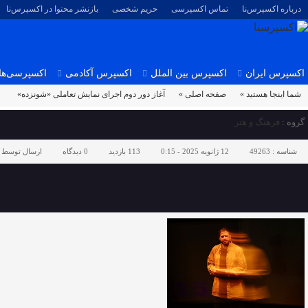
درباره اکسپرس‌نا
تماس اکسپرسی
حریم شخصی
بازنشر محتوا در اکسپرس‌نا
اکسپرس ایران
اکسپرس بین الملل
اکسپرس آکادمی
اکسپرسی‌ها
شما اینجا هستید »
صفحه اصلی »
آغاز دور دوم اجرای نمایش تعاملی «شونزده‌»
گروه :
فرهنگ و هنر
شناسه :
49263
12 ژانویه 2025 - 0:15
113 بازدید
0
دیدگاه
ارسال توسط 