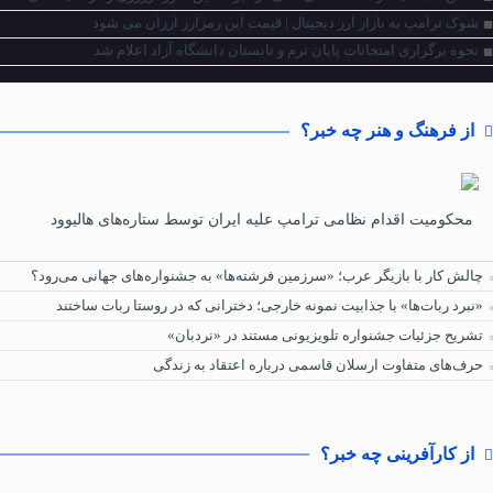
شوک ترامپ به بازار ارز دیجیتال | قیمت این رمزارز ارزان می شود
نحوه برگزاری امتحانات پایان ترم و تابستان دانشگاه آزاد اعلام شد
از فرهنگ و هنر چه خبر؟
محکومیت اقدام نظامی ترامپ علیه ایران توسط ستاره‌های هالیوود
چالش کار با بازیگر عرب؛ «سرزمین فرشته‌ها» به جشنواره‌های جهانی می‌رود؟
«نبرد ربات‌ها» با جذابیت نمونه خارجی؛ دخترانی که در روستا ربات ساختند
تشریح جزئیات جشنواره‌ تلویزیونی مستند در «نردبان»
حرف‌های متفاوت ارسلان قاسمی درباره اعتقاد به زندگی
از کارآفرینی چه خبر؟