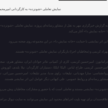
نمایش تعاملی «شونزده» به کارگردانی امیرمحمد کریمی و تهیه‌کنندگی سجاد
‌۱ «خانه ‌نمایش ‌دا» آغاز می‌کند.
این اثر نمایشی با حمایت «خانه نمایش دا»، در این مجموعه روی صحنه می‌رود.
بهزاد ‌کریمی و (مخاطبان اجرا) بازیگران نمایش تعاملی «شونزده» هستند.
دراماتورژ: امیرحسین ‌کریمی، کاری از: کمپانی تئاتر جوانان ایران، مشاور هنری: سج
امیرحسین کریمی، طراح لباس: الیکا ایلکا، دستیاران کارگردان: نیلا بلندی، کور
روانشناسی: سارا مهدیانی، تبلیغات: راوی ‌مدیا، مدیر تبلیغات: امیرحسین ‌میرزائی، ت
مشاور رسانه‌ای و روابط عمومی: علی ‌کیهانی دیگر عوامل این اثر نمایشی هستند.
«شونزده» نمایشی مستند و تعاملی است که با حضور و مشارکت مخاطبان پیش‌ می‌رود 
علاقه‌مندان برای تهیه بلیت اجراهای محدود این نمایش می‌توانند به سایت تیوال مراجعه