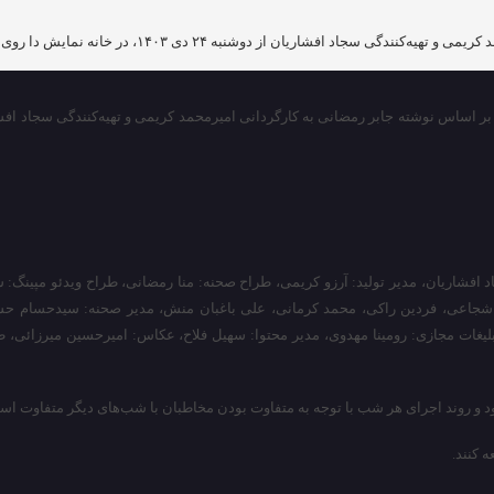
 افشاریان از دوشنبه ۲۴ دی‌ ۱۴۰۳، در خانه ‌نمایش ‌دا روی صحنه می‌رود.
اد ‌افشاریان، مدیر تولید: آرزو کریمی، طراح صحنه: منا ‌رمضانی، طراح ویدئو مپین
وش ‌شجاعی، فردین ‌راکی، محمد کرمانی، علی باغبان منش، مدیر صحنه: سیدحسام ‌
بلیغات مجازی: رومینا ‌مهدوی، مدیر محتوا: سهیل ‌فلاح، عکاس: امیرحسین ‌میرزائی، طر
و روند اجرای هر شب با توجه به متفاوت بودن مخاطبان با شب‌های دیگر متفاوت اس
 کنند.