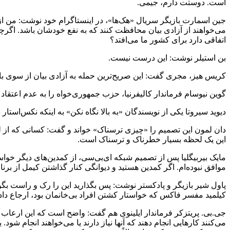
است. دوستت دارم، جیمی.
جین اسمارت بازیگر سریال «هک‌ها»، در اینستاگرام خود نوشت: من از
می‌خواهند از آزادی بیان محافظت کنند که به نفع خودشان باشد. اگرچ
اتفاقی دارد برای کشور ما می‌افتد؟
بن استیلر نوشت: این درست نیست.
کریس هیز، مجری گفت: این صریح‌ترین حمله به آزادی بیان از سوی باز
گوین نیوسام فرماندار کالیفرنیا، حزب جمهوری‌خواه را به عدم اعتقاد 
دیوید سیروتا یکی از نویسندگان «به بالا نگاه نکن» به اینکه نکس‌استار
دان لمون این تصمیم را «چیزی ترسناک» خواند و گفت: کسانی که از لغو
این یک لحظه بسیار خطرناک و ترسناک است.
مایک بیربیگلیا پس از تصمیم شبکه ای‌بی‌سی، از کمدین‌های دیگر خوا
موافق نبوده‌ام. اگر کمدین هستید و دیوانگی کنار گذاشتن کیمل از برنا
پاول شیر بازیگر و پادکستر نوشت: پس بگذارید این را رک و راست بگوی
کیلمید مفسر فاکس که خواستار کشتن افراد بی‌خانمان بود، ارجاع داد
جی.بی. پریتزکر فرماندار ایلینوی هم گفت: واضح است که این ارعاب 
می‌کنند کارهایی انجام دهند که آنها نیاز دارند یا می‌خواهند انجام شو