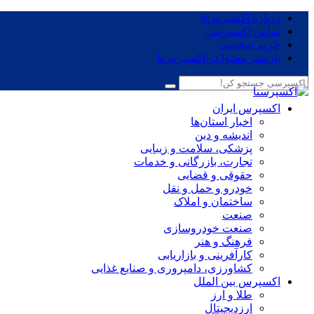
درباره اکسپرس‌نا
تماس اکسپرسی
حریم شخصی
بازنشر محتوا در اکسپرس‌نا
اکسپرس ایران
اخبار استان‌ها
اندیشه و دین
پزشکی، سلامت و زیبایی
تجارت، بازرگانی و خدمات
حقوقی و قضایی
خودرو و حمل و نقل
ساختمان و املاک
صنعت
صنعت خودروسازی
فرهنگ و هنر
کارآفرینی و بازاریابی
کشاورزی، دامپروری و صنایع غذایی
اکسپرس بین الملل
طلا و ارز
ارزدیجیتال