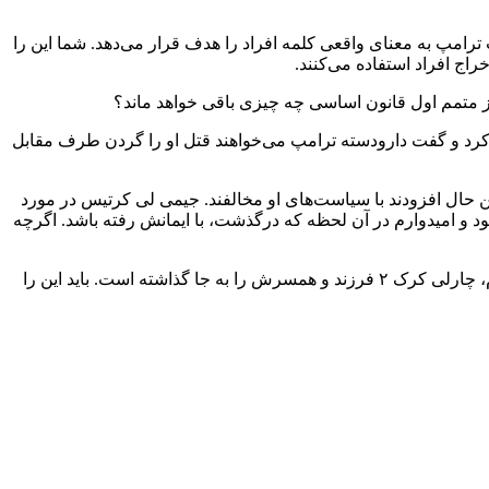
ترامپ به معنای واقعی کلمه افراد را هدف قرار می‌دهد. شما این را
راج افراد استفاده می‌کنند.
ز متمم اول قانون اساسی چه چیزی باقی خواهد ماند؟
یوتا، مظنون به تیراندازی به کرک، اظهار نظر کرد و گفت دارودسته ترامپ می‌خواهند قتل او را گردن طرف مقابل
حال افزودند با سیاست‌های او مخالفند. جیمی لی کرتیس در مورد
بود و امیدوارم در آن لحظه که درگذشت، با ایمانش رفته باشد. اگرچه
مایکل کیتون نیز احساسات مشابهی ابراز کرد و گفت: صرف نظر از اینکه من احتمالاً – حتی به یقین – با بسیاری از حرف‌های او مخالف بودم، چارلی کرک ۲ فرزند و همسرش را به جا گذاشته است. باید این را