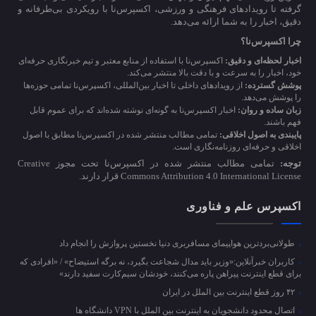
گرفته تا رویدادهای فرهنگی و ورزشی، اکسپرس‌نا با رویکردی بی‌طرفانه و
دقیق، اخبار را به شما ارائه می‌دهد.
چرا اکسپرس‌نا؟
اخبار لحظه‌ای و دقیق:
اکسپرس‌نا با استفاده از منابع معتبر و تیم خبرنگاری حرفه‌ای
خود، اخبار را به سرعت و با دقت بالا منتشر می‌کند.
پوشش گسترده:
از رویدادهای داخلی تا اخبار بین‌المللی، اکسپرس‌نا تمامی حوزه‌ها
را پوشش می‌دهد.
زبان ساده و روان:
اخبار اکسپرس‌نا به گونه‌ای نوشته شده‌اند که برای عموم قابل
فهم باشند.
پایبندی به اصول اخلاقی:
تمامی مطالب منتشر شده در اکسپرس‌نا مطابق با اصول
اخلاقی و حرفه‌ای روزنامه‌نگاری است.
توجه:
تمامی مطالب منتشر شده در اکسپرس‌نا تحت مجوز Creative
Commons Attribution 4.0 International License قرار دارند.
اکسپرس علم و فناوری
طولانی‌بردترین هواپیمای مسافربری دنیا نخستین پروازش را انجام داد
کاربران خبرآنلاین:«وزیر باید مدال شجاعت بگیرد، نه برگه استیضاح» / «افرادی که
برای قطع اینترنت پیراهن پاره می‌کنند، خودشان سیم‌کارت سفید دارند»
۴۲ روز قطع اینترنت بین الملل در ایران
اتصال محدود دانشجویان به اینترنت بین الملل با VPN دانشگاه ها