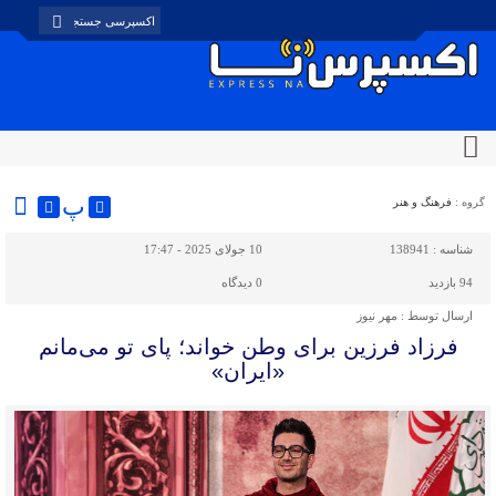
پ
گروه :
فرهنگ و هنر
شناسه :
138941
10 جولای 2025 - 17:47
94 بازدید
0
دیدگاه
ارسال توسط :
مهر نیوز
فرزاد فرزین برای وطن خواند؛ پای تو می‌مانم
«ایران»