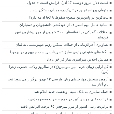
قیمت دلار امروز دوشنبه 17 آذر/ افزایش قیمت + جدول
متهمان پرونده تجاوز در تاریک‌دره همدان دستگیر شدند
بیت‌کوین در پایین‌ترین سطح/ سقوط تا کجا ادامه دارد؟
اساتید عامل مهم انصراف از خودکشی دانشجویان و دستیاران
اختلالات گمرکی در افغانستان؛ ۳۰۰ کامیون از مرز دوغارون عبور
کرده‌اند
تصاویری آخرالزمانی از حملات سنگین رژیم صهیونیستی به لبنان
ناگفته‌های شنیدنی رئیس سابق تشریفات ریاست جمهوری در برمودا
همایش اجلاس سراسری نماز فراخوان داد
گل آرایی زیبای حرم امیرالمومنین(ع) در سالروز ولادت حضرت زهرا
(س)
آزمون سنجش مهارت‌های زبان فارسی ۱۲ بهمن برگزار می‌شود؛ ثبت
نام آغاز شد
حمله سایبری به بانک سپه | وضعیت جدید اعلام شد
قرائت دعای جوشن کبیر در حرم حضرت معصومه(س)
ترانزیت ریلی کشور از مرز سرخس ۶۵ درصد افزایش یافت
بازار در سراشیبی سقوط | پول از جیب مردم روی آنتن می رود