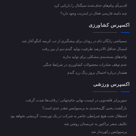
اف‌بی‌آی پیام‌های حذف‌شده سیگنال را بازیابی کرد
چند دامنه فارسی فعال در اینترنت وجود دارد؟
اکسپرس کشاورزی
سمپاشی رایگان دام در رودان برای پیشگیری از تب کریمه کنگو آغاز شد
امسال حداقل 30درصد ظرفیت تولید گندم دیم از بین رفت
واحد‌های بسته‌بندی مشکلی برای تولید ندارند
عدم توقف صادرات محصولات کشاورزی در شرایط جنگی
هشدار درباره احتمال بروز زنگ زرد گندم
اکسپرس ورزشی
سورپرایز قلعه‌نویی در لیست نهایی جام‌جهانی / رقابت‌ها شدت گرفت
بازگشت یحیی گل‌محمدی به پرسپولیس چقدر جدی است؟
استقلال تحت هیچ شرایطی حاضر به شرکت در یک تورنمنت گزینشی نخواهد بود
تکلیف سفر تراکتور به عربستان روشن شد
پرسپولیس رکورددار شد