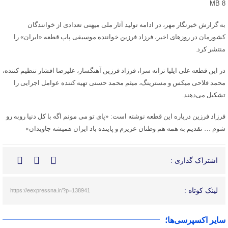
8 MB
به گزارش خبرنگار مهر، در ادامه تولید آثار ملی میهنی تعدادی از خوانندگان
کشورمان در روزهای اخیر، فرزاد فرزین خواننده موسیقی پاپ قطعه «ایران» را
منتشر کرد.
در این
قطعه
علی ایلیا ترانه سرا، فرزاد فرزین آهنگساز، علیرضا افشار تنظیم کننده،
محمد فلاحی
میکس
و
مسترینگ
، میثم محمد حسنی تهیه کننده عوامل اجرایی را
تشکیل می‌دهند.
فرزاد فرزین درباره این
قطعه
نوشته است: «پای تو
می
مونم
اگه
با کل دنیا
روبه
رو
شوم … تقدیم به همه هم وطنان
عزیزم
و پاینده باد ایران همیشه جاویدان»
اشتراک گذاری :
لینک کوتاه :
https://eexpressna.ir/?p=138941
سایر اکسپرسی‌ها؛