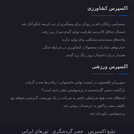
اکسپرس کشاورزی
سمپاشی رایگان دام در رودان برای پیشگیری از تب کریمه کنگو آغاز شد
امسال حداقل 30درصد ظرفیت تولید گندم دیم از بین رفت
واحد‌های بسته‌بندی مشکلی برای تولید ندارند
عدم توقف صادرات محصولات کشاورزی در شرایط جنگی
هشدار درباره احتمال بروز زنگ زرد گندم
اکسپرس ورزشی
سورپرایز قلعه‌نویی در لیست نهایی جام‌جهانی / رقابت‌ها شدت گرفت
بازگشت یحیی گل‌محمدی به پرسپولیس چقدر جدی است؟
استقلال تحت هیچ شرایطی حاضر به شرکت در یک تورنمنت گزینشی نخواهد بود
تکلیف سفر تراکتور به عربستان روشن شد
پرسپولیس رکورددار شد
تبلیغ اکسپرس
عصر گردشگری
تورهای ایرانی