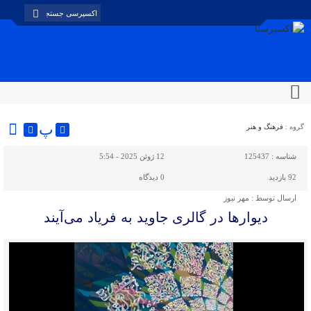
پ
گروه :
فرهنگ و هنر
شناسه :
125437
12 ژوئن 2025 - 5:54
92 بازدید
0
دیدگاه
ارسال توسط :
مهر نیوز
دیوارها در گالری جاوید به فریاد می‌آیند