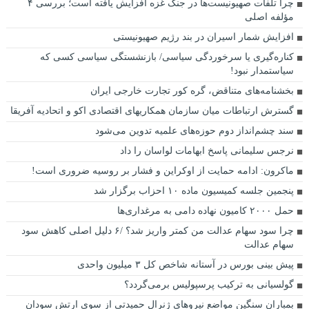
چرا تلفات صهیونیست‌ها در جنگ غزه افزایش یافته است؛ بررسی ۴
مؤلفه اصلی
افزایش شمار اسیران در بند رژیم صهیونیستی
کناره‌گیری یا سرخوردگی سیاسی/ بازنشستگی سیاسی کسی که
سیاستمدار نبود!
بخشنامه‌های متناقض، گره کور تجارت خارجی ایران
گسترش ارتباطات میان سازمان همکاریهای اقتصادی اکو و اتحادیه آفریقا
سند چشم‌انداز دوم حوزه‌های علمیه تدوین می‌شود
نرجس سلیمانی پاسخ ابهامات لواسان را داد
ماکرون: ادامه حمایت از اوکراین و فشار بر روسیه ضروری است!
پنجمین جلسه کمیسیون ماده ۱۰ احزاب برگزار شد
حمل ۲۰۰۰ کامیون نهاده دامی به مرغداری‌ها
چرا سود سهام عدالت من کمتر واریز شد؟ /۶ دلیل اصلی کاهش سود
سهام عدالت
پیش بینی بورس در آستانه شاخص کل ۳ میلیون واحدی
گولسیانی به ترکیب پرسپولیس برمی‌گردد؟
بمباران سنگین مواضع نیروهای ژنرال حمیدتی از سوی ارتش سودان