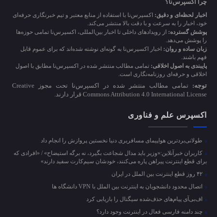
چرا اکسپرس‌نا؟
اخبار لحظه‌ای و دقیق:
اکسپرس‌نا با استفاده از منابع معتبر و تیم خبرنگاری حرفه‌ای
خود، اخبار را به سرعت و با دقت بالا منتشر می‌کند.
پوشش گسترده:
از رویدادهای داخلی تا اخبار بین‌المللی، اکسپرس‌نا تمامی حوزه‌ها
را پوشش می‌دهد.
زبان ساده و روان:
اخبار اکسپرس‌نا به گونه‌ای نوشته شده‌اند که برای عموم قابل
فهم باشند.
پایبندی به اصول اخلاقی:
تمامی مطالب منتشر شده در اکسپرس‌نا مطابق با اصول
اخلاقی و حرفه‌ای روزنامه‌نگاری است.
توجه:
تمامی مطالب منتشر شده در اکسپرس‌نا تحت مجوز Creative
Commons Attribution 4.0 International License قرار دارند.
اکسپرس علم و فناوری
طولانی‌بردترین هواپیمای مسافربری دنیا نخستین پروازش را انجام داد
کاربران خبرآنلاین:«وزیر باید مدال شجاعت بگیرد، نه برگه استیضاح» / «افرادی که
برای قطع اینترنت پیراهن پاره می‌کنند، خودشان سیم‌کارت سفید دارند»
۴۲ روز قطع اینترنت بین الملل در ایران
اتصال محدود دانشجویان به اینترنت بین الملل با VPN دانشگاه ها
اف‌بی‌آی پیام‌های حذف‌شده سیگنال را بازیابی کرد
چند دامنه فارسی فعال در اینترنت وجود دارد؟