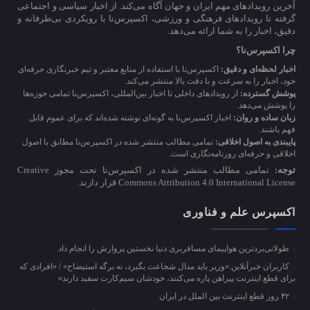
آخرین رویدادهای مهم ایران و جهان آگاه می‌کند. از اخبار سیاسی و اجتماعی
گرفته تا رویدادهای فرهنگی و ورزشی، اکسپرس‌نا با رویکردی بی‌طرفانه و
دقیق، اخبار را به شما ارائه می‌دهد.
چرا اکسپرس‌نا؟
اخبار لحظه‌ای و دقیق:
اکسپرس‌نا با استفاده از منابع معتبر و تیم خبرنگاری حرفه‌ای
خود، اخبار را به سرعت و با دقت بالا منتشر می‌کند.
پوشش گسترده:
از رویدادهای داخلی تا اخبار بین‌المللی، اکسپرس‌نا تمامی حوزه‌ها
را پوشش می‌دهد.
زبان ساده و روان:
اخبار اکسپرس‌نا به گونه‌ای نوشته شده‌اند که برای عموم قابل
فهم باشند.
پایبندی به اصول اخلاقی:
تمامی مطالب منتشر شده در اکسپرس‌نا مطابق با اصول
اخلاقی و حرفه‌ای روزنامه‌نگاری است.
توجه:
تمامی مطالب منتشر شده در اکسپرس‌نا تحت مجوز Creative
Commons Attribution 4.0 International License قرار دارند.
اکسپرس علم و فناوری
طولانی‌بردترین هواپیمای مسافربری دنیا نخستین پروازش را انجام داد
کاربران خبرآنلاین:«وزیر باید مدال شجاعت بگیرد، نه برگه استیضاح» / «افرادی که
برای قطع اینترنت پیراهن پاره می‌کنند، خودشان سیم‌کارت سفید دارند»
۴۲ روز قطع اینترنت بین الملل در ایران