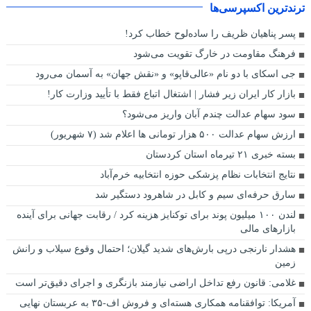
ترندترین اکسپرسی‌ها
پسر پناهیان ظریف را ساده‌لوح خطاب کرد!
فرهنگ مقاومت در خارگ تقویت می‌شود
جی اسکای با دو نام «عالی‌قاپو» و «نقش جهان» به آسمان می‌رود
بازار کار ایران زیر فشار | اشتغال اتباع فقط با تأیید وزارت کار!
سود سهام عدالت چندم آبان واریز می‌شود؟
ارزش سهام عدالت ۵۰۰ هزار تومانی ها اعلام شد (۷ شهریور)
بسته خبری ۲۱ تیرماه استان کردستان
نتایج انتخابات نظام پزشکی حوزه انتخابیه خرم‌آباد
سارق حرفه‌ای سیم و کابل در شاهرود دستگیر شد
لندن ۱۰۰ میلیون پوند برای توکنایز هزینه کرد / رقابت جهانی برای آینده
بازار‌های مالی
هشدار نارنجی درپی بارش‌های شدید گیلان؛ احتمال وقوع سیلاب و رانش
زمین
غلامی: قانون رفع تداخل اراضی نیازمند بازنگری و اجرای دقیق‌تر است
آمریکا: توافقنامه همکاری هسته‌ای و فروش اف-۳۵ به عربستان نهایی