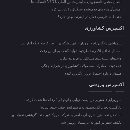
اتصال محدود دانشجویان به اینترنت بین الملل با VPN دانشگاه ها
اف‌بی‌آی پیام‌های حذف‌شده سیگنال را بازیابی کرد
چند دامنه فارسی فعال در اینترنت وجود دارد؟
اکسپرس کشاورزی
سمپاشی رایگان دام در رودان برای پیشگیری از تب کریمه کنگو آغاز شد
امسال حداقل 30درصد ظرفیت تولید گندم دیم از بین رفت
واحد‌های بسته‌بندی مشکلی برای تولید ندارند
عدم توقف صادرات محصولات کشاورزی در شرایط جنگی
هشدار درباره احتمال بروز زنگ زرد گندم
اکسپرس ورزشی
سورپرایز قلعه‌نویی در لیست نهایی جام‌جهانی / رقابت‌ها شدت گرفت
بازگشت یحیی گل‌محمدی به پرسپولیس چقدر جدی است؟
استقلال تحت هیچ شرایطی حاضر به شرکت در یک تورنمنت گزینشی نخواهد بود
تکلیف سفر تراکتور به عربستان روشن شد
پرسپولیس رکورددار شد