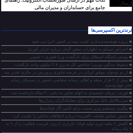
نکات مهم در ارسال صورتحساب الکترونیک؛ راهنمای
جامع برای حسابداران و مدیران مالی
ترندترین اکسپرسی‌ها
پروژه هوشمندی‌سازی کشت پنبه در کشور اجرا می شود
اعتراض مسکو به اظهارات سفیر آلمان درباره جزایر کوریل
پوستر باشگاه استقلال برای بازگشت وریا غفوری + تصویر
سقوط سنگین بورس؛ شاخص کل به زیر ۲.۸ میلیون واحد بازگشت
از دو نوجوان موفق ایرانی در عرصه فناوری و ورزش در مالزی تقدیر شد
بیش از ۲ هزار منتقد و اهالی رسانه متقاضی حضور در سینمای رسانه‌
فجر چهل‌وسوم
فوری / پژمان جمشیدی به اتهام تجاوز به دختر ۲۰ ساله بازداشت شد
ضرب‌الاجل بانک مرکزی برای معامله‌گران رمزارز‌ها
پیگیری مستقیم وزیر صمت برای تامین گاز فولادی‌ها
جنبش حماس شایعه «العربیه» درباره اختلافات داخلی را تکذیب کرد
کاهش ۲ ماهه دوره تولید فولاد/ ناترازی انرژی، فرصت فعالیت را از ۹ به
۷ ماه رساند