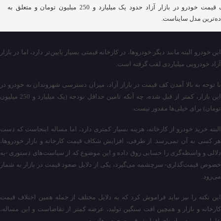
کف قیمت خودرو در بازار آزاد حدود یک میلیارد و 250 میلیون تومان و متعلق به
ه‌ترین مدل سایناست.
این خودرو البته مانند دیگر خودروها، در کارخانه قیمتی بسیار پایین‌تر دارد، اما در بازار
آزاد خودرویی میلیاردی لقب گرفته است.
با توجه به بالا آمدن کف قیمت در بازار آزاد، میزان دسترسی شهروندان به خودرو در
این بازار، کمتر از قبل شده، چه آنکه تامین حداقل بودجه (یک میلیارد و 250 میلیون
تومان) برای خیلی‌ها مقدور نیست.
البته خرید خودرو از کارخانه، هزینه بسیار کمتری دارد، اما مساله اینجاست که دست
هر کسی به آن نمی‌رسد. از طرفی، افزایش شکاف قیمت کارخانه و بازار خودروها،
دلالی و واسطه‌گری را حسابی روق داده و این موضوع که از سیاست‌های دستوری -به
خصوص قیمت‌گذاری- سرچشمه می‌گیرد، یکی از دلایل صعود قیمت در بازار به شمار
می‌رود.
این نکته را نیز نباید فراموش کرد که به دلایل مختلف از جمله همین اختلاف قیمت
کارخانه و بازار و همچین افت سنگین تولید، عرضه کمتر از تقاضاست و این مساله،
عامل مهمی در راستای افزایش قیمت خودروهاست.