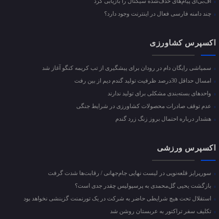
اف‌بی‌آی پیام‌های حذف‌شده سیگنال را بازیابی کرد
چند دامنه فارسی فعال در اینترنت وجود دارد؟
اکسپرس کشاورزی
سمپاشی رایگان دام در رودان برای پیشگیری از تب کریمه کنگو آغاز شد
امسال حداقل 30درصد ظرفیت تولید گندم دیم از بین رفت
واحد‌های بسته‌بندی مشکلی برای تولید ندارند
عدم توقف صادرات محصولات کشاورزی در شرایط جنگی
هشدار درباره احتمال بروز زنگ زرد گندم
اکسپرس ورزشی
سورپرایز قلعه‌نویی در لیست نهایی جام‌جهانی / رقابت‌ها شدت گرفت
بازگشت یحیی گل‌محمدی به پرسپولیس چقدر جدی است؟
استقلال تحت هیچ شرایطی حاضر به شرکت در یک تورنمنت گزینشی نخواهد بود
تکلیف سفر تراکتور به عربستان روشن شد