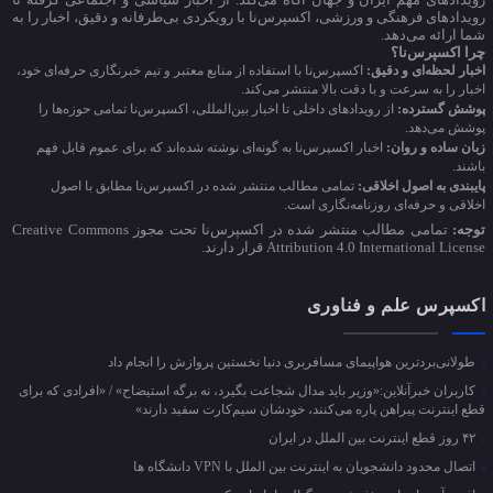
رویدادهای فرهنگی و ورزشی، اکسپرس‌نا با رویکردی بی‌طرفانه و دقیق، اخبار را به
شما ارائه می‌دهد.
چرا اکسپرس‌نا؟
اخبار لحظه‌ای و دقیق:
اکسپرس‌نا با استفاده از منابع معتبر و تیم خبرنگاری حرفه‌ای خود،
اخبار را به سرعت و با دقت بالا منتشر می‌کند.
پوشش گسترده:
از رویدادهای داخلی تا اخبار بین‌المللی، اکسپرس‌نا تمامی حوزه‌ها را
پوشش می‌دهد.
زبان ساده و روان:
اخبار اکسپرس‌نا به گونه‌ای نوشته شده‌اند که برای عموم قابل فهم
باشند.
پایبندی به اصول اخلاقی:
تمامی مطالب منتشر شده در اکسپرس‌نا مطابق با اصول
اخلاقی و حرفه‌ای روزنامه‌نگاری است.
توجه:
تمامی مطالب منتشر شده در اکسپرس‌نا تحت مجوز Creative Commons
Attribution 4.0 International License قرار دارند.
اکسپرس علم و فناوری
طولانی‌بردترین هواپیمای مسافربری دنیا نخستین پروازش را انجام داد
کاربران خبرآنلاین:«وزیر باید مدال شجاعت بگیرد، نه برگه استیضاح» / «افرادی که برای
قطع اینترنت پیراهن پاره می‌کنند، خودشان سیم‌کارت سفید دارند»
۴۲ روز قطع اینترنت بین الملل در ایران
اتصال محدود دانشجویان به اینترنت بین الملل با VPN دانشگاه ها