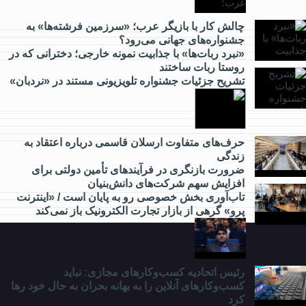
از
کارآفرینی
چالش کار با بازیگر عرب؛ «سرزمین فرشته‌ها» به
جشنواره‌های جهانی می‌رود؟
چه خبر؟
«نبرد ربات‌ها» با جذابیت نمونه خارجی؛ دخترانی که در
روستا ربات ساختند
تشریح جزئیات جشنواره‌ تلویزیونی مستند در «نردبان»
از
گردشگری
چه خبر؟
حرف‌های متفاوت ارسلان قاسمی درباره اعتقاد به
زندگی
ضرورت بازنگری در فرآیندهای تأمین دولتی برای
از
افزایش سهم شرکت‌های دانش‌بنیان
مدارس
تاب‌آوری بخش خصوصی رو به پایان است / «اینترنت
و
پرو» گرهی از بازار تجارت الکترونیک باز نمی‌کند
دانشگاه
چه
خبر؟
رئیس اتحادیه کسب‌وکارهای مجازی: نباید
کسب‌وکارهای آنلاین را به بهانه بحران به حال خود رها
کرد