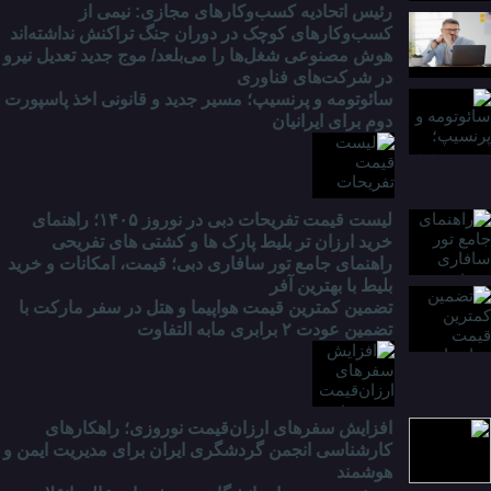
رئیس اتحادیه کسب‌وکارهای مجازی: نیمی از
کسب‌وکارهای کوچک در دوران جنگ‌ تراکنش نداشته‌اند
هوش مصنوعی شغل‌ها را می‌بلعد/ موج جدید تعدیل نیرو
در شرکت‌های فناوری
سائوتومه و پرنسیپ؛ مسیر جدید و قانونی اخذ پاسپورت
دوم برای ایرانیان
لیست قیمت تفریحات دبی در نوروز ۱۴۰۵؛ راهنمای
خرید ارزان تر بلیط پارک ها و کشتی های تفریحی
راهنمای جامع تور سافاری دبی؛ قیمت، امکانات و خرید
بلیط با بهترین آفر
تضمین کمترین قیمت هواپیما و هتل در سفر مارکت با
تضمین عودت ۲ برابری مابه التفاوت
افزایش سفرهای ارزان‌قیمت نوروزی؛ راهکارهای
کارشناسی انجمن گردشگری ایران برای مدیریت ایمن و
هوشمند