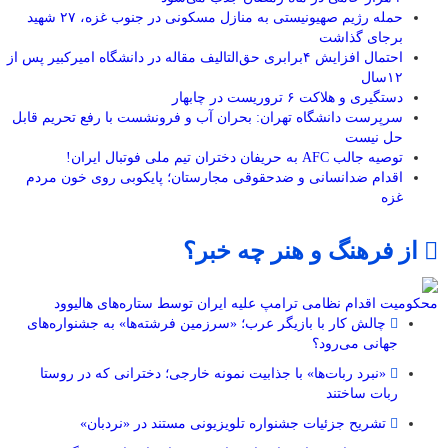
حمله رژیم صهیونیستی به منازل مسکونی در جنوب غزه، ۲۷ شهید
برجای گذاشت
احتمال افزایش ۴برابری حق‌التالیف مقاله در دانشگاه امیرکبیر پس از
۱۲سال
دستگیری و هلاکت ۶ تروریست در چابهار
سرپرست دانشگاه تهران: بحران آب و فرونشست با رفع تحریم قابل
حل نیست
توصیه جالب AFC به حریفان دختران تیم ملی فوتبال ایران!
اقدام ضدانسانی و ضدحقوقی مجارستان؛ پایکوبی روی خون مردم
غزه
از فرهنگ و هنر چه خبر؟
محکومیت اقدام نظامی ترامپ علیه ایران توسط ستاره‌های هالیوود
چالش کار با بازیگر عرب؛ «سرزمین فرشته‌ها» به جشنواره‌های
جهانی می‌رود؟
«نبرد ربات‌ها» با جذابیت نمونه خارجی؛ دخترانی که در روستا
ربات ساختند
تشریح جزئیات جشنواره‌ تلویزیونی مستند در «نردبان»