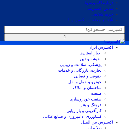
درباره اکسپرس‌نا
تماس اکسپرسی
حریم شخصی
بازنشر محتوا در اکسپرس‌نا
اکسپرس ایران
اخبار استان‌ها
اندیشه و دین
پزشکی، سلامت و زیبایی
تجارت، بازرگانی و خدمات
حقوقی و قضایی
خودرو و حمل و نقل
ساختمان و املاک
صنعت
صنعت خودروسازی
فرهنگ و هنر
کارآفرینی و بازاریابی
کشاورزی، دامپروری و صنایع غذایی
اکسپرس بین الملل
طلا و ارز