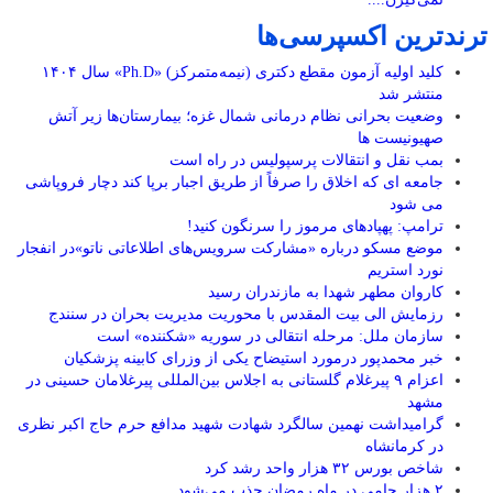
ترندترین اکسپرسی‌ها
کلید اولیه آزمون مقطع دکتری (نیمه‌متمرکز) «Ph.D» سال ۱۴۰۴
منتشر شد
وضعیت بحرانی نظام درمانی شمال غزه؛ بیمارستان‌ها زیر آتش
صهیونیست ها
بمب نقل و انتقالات پرسپولیس در راه است
جامعه ای که اخلاق را صرفاً از طریق اجبار برپا کند دچار فروپاشی
می شود
ترامپ: پهپادهای مرموز را سرنگون کنید!
موضع مسکو درباره «مشارکت سرویس‌های اطلاعاتی ناتو»در انفجار
نورد استریم
کاروان مطهر شهدا به مازندران رسید
رزمایش الی بیت المقدس با محوریت مدیریت بحران در سنندج
سازمان ملل: مرحله انتقالی در سوریه «شکننده» است
خبر محمدپور درمورد استیضاح یکی از وزرای کابینه پزشکیان
اعزام ۹ پیرغلام گلستانی به اجلاس بین‌المللی پیرغلامان حسینی در
مشهد
گرامیداشت نهمین سالگرد شهادت شهید مدافع حرم حاج اکبر نظری
در کرمانشاه
شاخص بورس ۳۲ هزار واحد رشد کرد
۲ هزار حامی در ماه رمضان جذب می‌شود