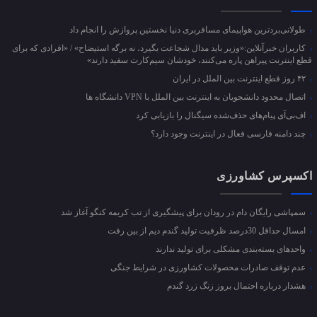
طولانی‌بردترین هواپیمای مسافربری دنیا نخستین پروازش را انجام داد
کاربران خبرآنلاین:«وزیر باید مدال شجاعت بگیرد، نه برگه استیضاح» / «افرادی که برای
قطع اینترنت پیراهن پاره می‌کنند، خودشان سیم‌کارت سفید دارند»
۴۲ روز قطع اینترنت بین الملل در ایران
اتصال محدود دانشجویان به اینترنت بین الملل با VPN دانشگاه ها
اف‌بی‌آی پیام‌های حذف‌شده سیگنال را بازیابی کرد
چند دامنه فارسی فعال در اینترنت وجود دارد؟
اکسپرس کشاورزی
سمپاشی رایگان دام در رودان برای پیشگیری از تب کریمه کنگو آغاز شد
امسال حداقل 30درصد ظرفیت تولید گندم دیم از بین رفت
واحد‌های بسته‌بندی مشکلی برای تولید ندارند
عدم توقف صادرات محصولات کشاورزی در شرایط جنگی
هشدار درباره احتمال بروز زنگ زرد گندم