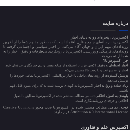
درباره سایت
اکسپرس‌نا: پنجره‌ای رو به دنیای اخبار
اکسپرس‌نا، رسانه‌ای جامع و قابل اعتماد است که به طور مداوم شما را از آخرین
رویدادهای مهم ایران و جهان آگاه می‌کند. از اخبار سیاسی و اجتماعی گرفته تا
رویدادهای فرهنگی و ورزشی، اکسپرس‌نا با رویکردی بی‌طرفانه و دقیق، اخبار را به
شما ارائه می‌دهد.
چرا اکسپرس‌نا؟
اخبار لحظه‌ای و دقیق:
اکسپرس‌نا با استفاده از منابع معتبر و تیم خبرنگاری حرفه‌ای خود،
اخبار را به سرعت و با دقت بالا منتشر می‌کند.
پوشش گسترده:
از رویدادهای داخلی تا اخبار بین‌المللی، اکسپرس‌نا تمامی حوزه‌ها را
پوشش می‌دهد.
زبان ساده و روان:
اخبار اکسپرس‌نا به گونه‌ای نوشته شده‌اند که برای عموم قابل فهم
باشند.
پایبندی به اصول اخلاقی:
تمامی مطالب منتشر شده در اکسپرس‌نا مطابق با اصول
اخلاقی و حرفه‌ای روزنامه‌نگاری است.
توجه:
تمامی مطالب منتشر شده در اکسپرس‌نا تحت مجوز Creative Commons
Attribution 4.0 International License قرار دارند.
اکسپرس علم و فناوری