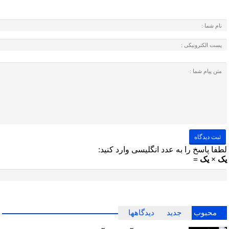
لطفا پاسخ را به عدد انگلیسی وارد کنید:
یک × یک =
محبوب
جدید
دیدگاهها