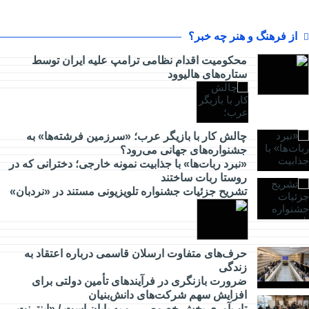
از فرهنگ و هنر چه خبر؟
محکومیت اقدام نظامی ترامپ علیه ایران توسط
ستاره‌های هالیوود
از
کارآفرینی
چالش کار با بازیگر عرب؛ «سرزمین فرشته‌ها» به
جشنواره‌های جهانی می‌رود؟
چه خبر؟
«نبرد ربات‌ها» با جذابیت نمونه خارجی؛ دخترانی که در
روستا ربات ساختند
تشریح جزئیات جشنواره‌ تلویزیونی مستند در «نردبان»
از
گردشگری
چه خبر؟
حرف‌های متفاوت ارسلان قاسمی درباره اعتقاد به
زندگی
ضرورت بازنگری در فرآیندهای تأمین دولتی برای
از
افزایش سهم شرکت‌های دانش‌بنیان
مدارس
تاب‌آوری بخش خصوصی رو به پایان است / «اینترنت