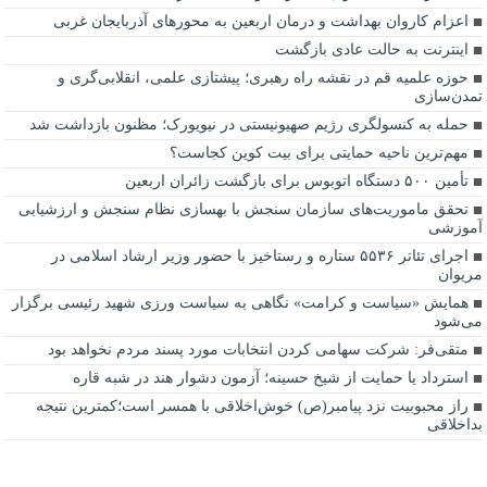
اعزام کاروان بهداشت و درمان اربعین به محورهای آذربایجان غربی
اینترنت به حالت عادی بازگشت
حوزه علمیه قم در نقشه راه رهبری؛ پیشتازی علمی، انقلابی‌گری و
تمدن‌سازی
حمله به کنسولگری رژیم صهیونیستی در نیویورک؛ مظنون بازداشت شد
مهم‌ترین ناحیه حمایتی برای بیت کوین کجاست؟
تأمین ۵۰۰ دستگاه اتوبوس برای بازگشت زائران اربعین
تحقق ماموریت‌های سازمان سنجش با بهسازی نظام سنجش و ارزشیابی
آموزشی
اجرای تئاتر ۵۵۳۶ ستاره و رستاخیز با حضور وزیر ارشاد اسلامی در
مریوان
همایش «سیاست و کرامت» نگاهی به سیاست ورزی شهید رئیسی برگزار
می‌شود
متقی‌فر: شرکت سهامی کردن انتخابات مورد پسند مردم نخواهد بود
استرداد یا حمایت از شیخ حسینه؛ آزمون دشوار هند در شبه قاره
راز محبوبیت نزد پیامبر(ص) خوش‌اخلاقی با همسر است؛کمترین نتیجه
بداخلاقی