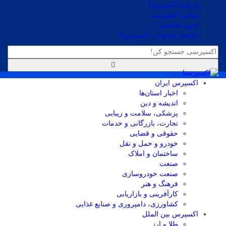
درباره اکسپرس‌نا
تماس اکسپرسی
حریم شخصی
بازنشر محتوا در اکسپرس‌نا
اکسپرس ایران
اخبار استان‌ها
اندیشه و دین
پزشکی، سلامت و زیبایی
تجارت، بازرگانی و خدمات
حقوقی و قضایی
خودرو و حمل و نقل
ساختمان و املاک
صنعت
صنعت خودروسازی
فرهنگ و هنر
کارآفرینی و بازاریابی
کشاورزی، دامپروری و صنایع غذایی
اکسپرس بین الملل
طلا و ارز