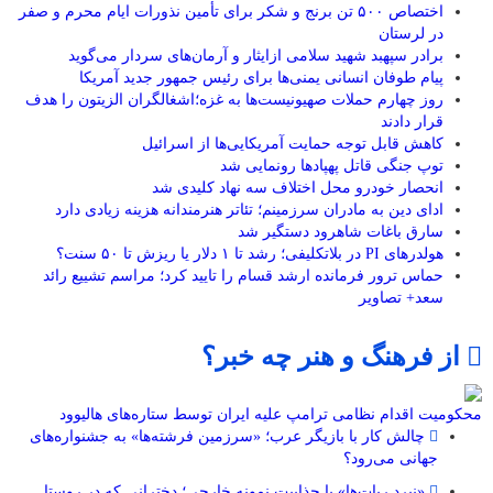
اختصاص ۵۰۰ تن برنج و شکر برای تأمین نذورات ایام محرم و صفر
در لرستان
برادر سپهبد شهید سلامی ازایثار و آرمان‌های سردار می‌گوید
پیام طوفان انسانی یمنی‌ها برای رئیس جمهور جدید آمریکا
روز چهارم حملات صهیونیست‌ها به غزه؛اشغالگران الزیتون را هدف
قرار دادند
کاهش قابل توجه حمایت آمریکایی‌ها از اسرائیل
توپ جنگی قاتل پهپادها رونمایی شد
انحصار خودرو محل اختلاف سه نهاد کلیدی شد
ادای دین به مادران سرزمینم؛ تئاتر هنرمندانه هزینه زیادی دارد
سارق باغات شاهرود دستگیر شد
هولدرهای PI در بلاتکلیفی؛ رشد تا ۱ دلار یا ریزش تا ۵۰ سنت؟
حماس ترور فرمانده ارشد قسام را تایید کرد؛ مراسم تشییع رائد
سعد+ تصاویر
از فرهنگ و هنر چه خبر؟
محکومیت اقدام نظامی ترامپ علیه ایران توسط ستاره‌های هالیوود
چالش کار با بازیگر عرب؛ «سرزمین فرشته‌ها» به جشنواره‌های
جهانی می‌رود؟
«نبرد ربات‌ها» با جذابیت نمونه خارجی؛ دخترانی که در روستا