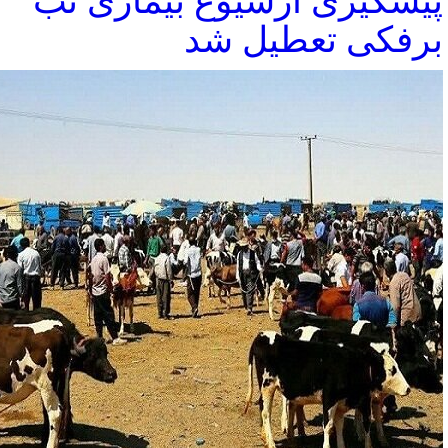
پیشگیری ازشیوع بیماری تب
برفکی تعطیل شد