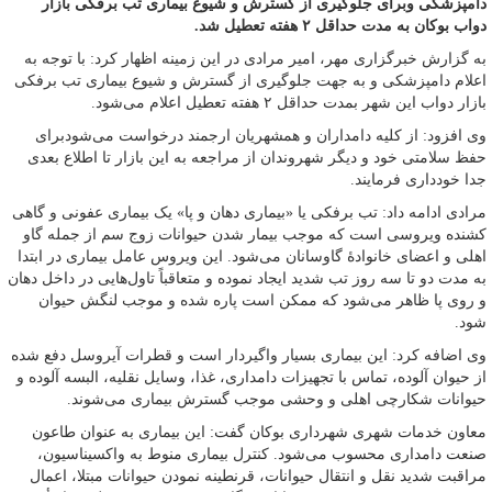
دامپزشکی وبرای جلوگیری از گسترش و شیوع بیماری تب برفکی بازار
دواب بوکان به مدت حداقل ۲ هفته تعطیل شد.
به گزارش خبرگزاری مهر، امیر مرادی در این زمینه اظهار کرد: با توجه به
اعلام دامپزشکی و به جهت جلوگیری از گسترش و شیوع بیماری تب برفکی
بازار دواب این شهر بمدت حداقل ۲ هفته تعطیل اعلام می‌شود.
وی افزود: از کلیه دامداران و همشهریان ارجمند درخواست می‌شودبرای
حفظ سلامتی خود و دیگر شهروندان از مراجعه به این بازار تا اطلاع بعدی
جدا خودداری فرمایند.
مرادی ادامه داد: تب برفکی یا «بیماری دهان و پا» یک بیماری عفونی و گاهی
کشنده ویروسی است که موجب بیمار شدن حیوانات زوج سم از جمله گاو
اهلی و اعضای خانوادهٔ گاوسانان می‌شود. این ویروس عامل بیماری در ابتدا
به مدت دو تا سه روز تب شدید ایجاد نموده و متعاقباً تاول‌هایی در داخل دهان
و روی پا ظاهر می‌شود که ممکن است پاره شده و موجب لنگش حیوان
شود.
وی اضافه کرد: این بیماری بسیار واگیردار است و قطرات
آیروسل
دفع شده
از حیوان آلوده، تماس با تجهیزات دامداری، غذا، وسایل نقلیه، البسه آلوده و
حیوانات شکارچی اهلی و وحشی موجب گسترش بیماری می‌شوند.
معاون خدمات شهری شهرداری بوکان گفت: این بیماری به عنوان طاعون
صنعت دامداری محسوب می‌شود. کنترل بیماری منوط به واکسیناسیون،
مراقبت شدید نقل و انتقال حیوانات، قرنطینه نمودن حیوانات مبتلا، اعمال