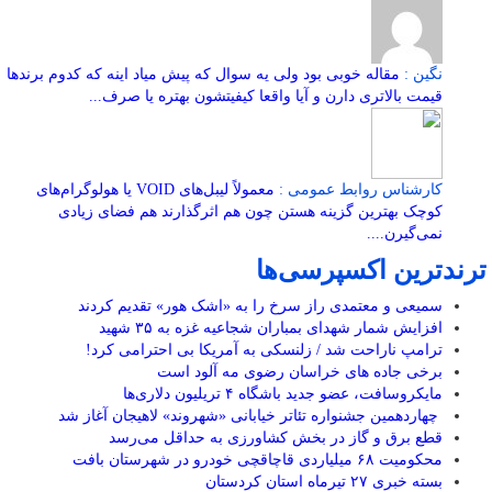
نگین :
مقاله خوبی بود ولی یه سوال که پیش میاد اینه که کدوم برندها
قیمت بالاتری دارن و آیا واقعا کیفیتشون بهتره یا صرف...
کارشناس روابط عمومی :
معمولاً لیبل‌های VOID یا هولوگرام‌های
کوچک بهترین گزینه هستن چون هم اثرگذارند هم فضای زیادی
نمی‌گیرن....
ترندترین اکسپرسی‌ها
سمیعی و معتمدی راز سرخ را به «اشک هور» تقدیم کردند
افزایش شمار شهدای بمباران شجاعیه غزه به ۳۵ شهید
ترامپ ناراحت شد / زلنسکی به آمریکا بی احترامی کرد!
برخی جاده های خراسان رضوی مه آلود است
مایکروسافت، عضو جدید باشگاه ۴ تریلیون دلاری‌ها
چهاردهمین جشنواره تئاتر خیابانی «شهروند» لاهیجان آغاز شد
قطع برق و گاز در بخش کشاورزی به حداقل می‌رسد
محکومیت ۶۸ میلیاردی قاچاقچی خودرو در شهرستان بافت
بسته خبری ۲۷ تیرماه استان کردستان