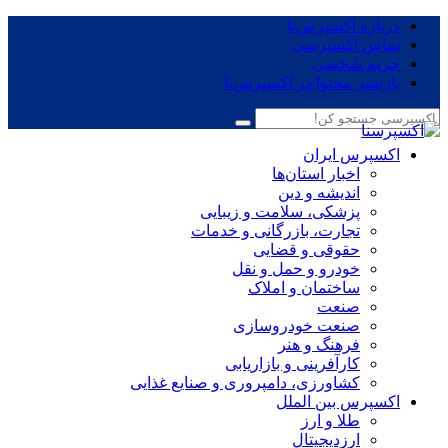
درباره اکسپرس‌نا
تماس اکسپرسی
حریم شخصی
بازنشر محتوا در اکسپرس‌نا
اکسپرس ایران
اخبار استان‌ها
اندیشه و دین
پزشکی، سلامت و زیبایی
تجارت، بازرگانی و خدمات
حقوقی و قضایی
خودرو و حمل و نقل
ساختمان و املاک
صنعت
صنعت خودروسازی
فرهنگ و هنر
کارآفرینی و بازاریابی
کشاورزی، دامپروری و صنایع غذایی
اکسپرس بین الملل
طلا و ارز
ارزدیجیتال