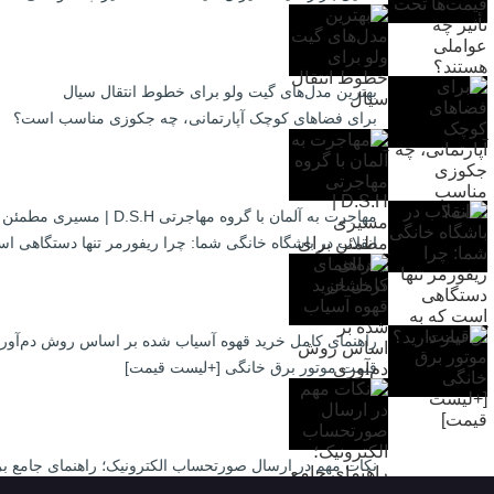
بهترین مدل‌های گیت ولو برای خطوط انتقال سیال
برای فضاهای کوچک آپارتمانی، چه جکوزی مناسب است؟
مهاجرت به آلمان با گروه مهاجرتی D.S.H | مسیری مطمئن برای آینده‌ای درخشان
انقلاب در باشگاه خانگی شما: چرا ریفورمر تنها دستگاهی است
راهنمای کامل خرید قهوه آسیاب شده بر اساس روش دم‌آور
قیمت موتور برق خانگی [+لیست قیمت]
نکات مهم در ارسال صورتحساب الکترونیک؛ راهنمای جامع بر