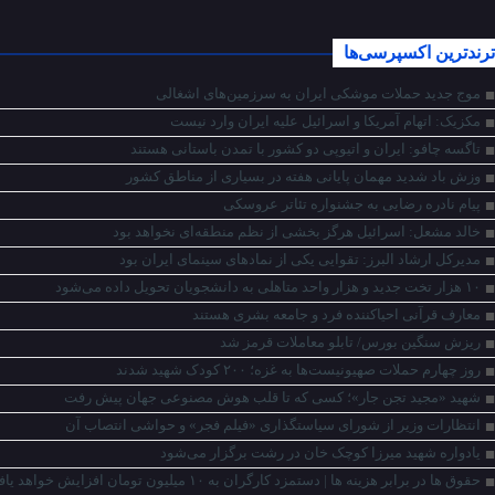
ترندترین اکسپرسی‌ها
موج جدید حملات موشکی ایران به سرزمین‌های اشغالی
مکزیک: اتهام آمریکا و اسرائیل علیه ایران وارد نیست
تاگسه چافو: ایران و اتیوپی دو کشور با تمدن باستانی هستند
وزش باد شدید مهمان پایانی هفته در بسیاری از مناطق کشور
پیام نادره رضایی به جشنواره تئاتر عروسکی
خالد مشعل: اسرائیل هرگز بخشی از نظم منطقه‌ای نخواهد بود
مدیرکل ارشاد البرز: تقوایی یکی از نمادهای سینمای ایران بود
۱۰ هزار تخت جدید و هزار واحد متاهلی به دانشجویان تحویل داده می‌شود
معارف قرآنی احیاکننده فرد و جامعه بشری هستند
ریزش سنگین بورس/ تابلو معاملات قرمز شد
روز چهارم حملات صهیونیست‌ها به غزه؛ ۲۰۰ کودک شهید شدند
شهید «مجید تجن جار»؛ کسی که تا قلب هوش مصنوعی جهان پیش رفت
انتظارات وزیر از شورای سیاستگذاری «فیلم فجر» و حواشی انتصاب آن
یادواره شهید میرزا کوچک خان در رشت برگزار می‌شود
حقوق‌ ها در برابر هزینه‌ ها |‌ دستمزد کارگران به ۱۰ میلیون تومان افزایش خواهد یافت!