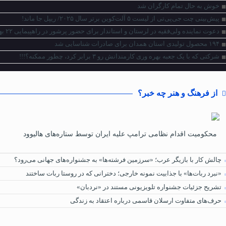
خوش به حال تمام کارگران شد
پیش‌بینی چت جی‌پی‌تی از لیست ۵ آلت‌کوین برتر سال ۲۰۲۵/ ریپل جا ماند!
دعوت نماینده ولی‌فقیه در لرستان و استاندار برای حضور پرشور در راهپیمایی ۲۲ بهمن
۱۹۴ محصول تولیدی استان همدان برای صادرات شناسایی شد
شرکتی که با یک جعبه بهره وری کارمندانش رو ۳ برابر کرد، چطور ممکنه؟!!!
از فرهنگ و هنر چه خبر؟
محکومیت اقدام نظامی ترامپ علیه ایران توسط ستاره‌های هالیوود
چالش کار با بازیگر عرب؛ «سرزمین فرشته‌ها» به جشنواره‌های جهانی می‌رود؟
«نبرد ربات‌ها» با جذابیت نمونه خارجی؛ دخترانی که در روستا ربات ساختند
تشریح جزئیات جشنواره‌ تلویزیونی مستند در «نردبان»
حرف‌های متفاوت ارسلان قاسمی درباره اعتقاد به زندگی