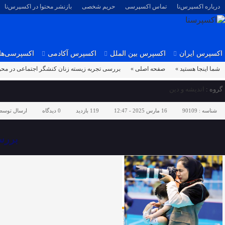
درباره اکسپرس‌نا
تماس اکسپرسی
حریم شخصی
بازنشر محتوا در اکسپرس‌نا
اکسپرس ایران
اکسپرس بین الملل
اکسپرس آکادمی
اکسپرسی‌ها
شما اینجا هستید »
صفحه اصلی »
بررسی تجربه زیسته زنان کنشگر اجتماعی در محو
گروه :
اندیشه و دین
شناسه :
90109
16 مارس 2025 - 12:47
119 بازدید
0
دیدگاه
ارسال توسط
بررس