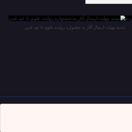
تمدید مهلت ارسال آثار به جشنواره روایت علوی تا عید غدیر