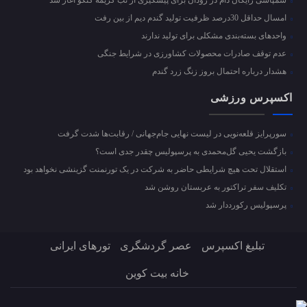
امسال حداقل 30درصد ظرفیت تولید گندم دیم از بین رفت
واحد‌های بسته‌بندی مشکلی برای تولید ندارند
عدم توقف صادرات محصولات کشاورزی در شرایط جنگی
هشدار درباره احتمال بروز زنگ زرد گندم
اکسپرس ورزشی
سورپرایز قلعه‌نویی در لیست نهایی جام‌جهانی / رقابت‌ها شدت گرفت
بازگشت یحیی گل‌محمدی به پرسپولیس چقدر جدی است؟
استقلال تحت هیچ شرایطی حاضر به شرکت در یک تورنمنت گزینشی نخواهد بود
تکلیف سفر تراکتور به عربستان روشن شد
پرسپولیس رکورددار شد
تبلیغ اکسپرس
عصر گردشگری
تورهای ایرانی
خانه بیت کوین