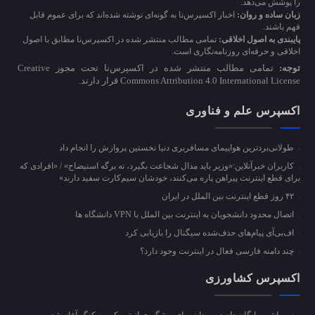
را پوشش می‌دهد.
زبان ساده و روان:
اخبار اکسپرس‌نا به گونه‌ای نوشته شده‌اند که برای عموم قابل
فهم باشند.
پایبندی به اصول اخلاقی:
تمامی مطالب منتشر شده در اکسپرس‌نا مطابق با اصول
اخلاقی و حرفه‌ای روزنامه‌نگاری است.
توجه:
تمامی مطالب منتشر شده در اکسپرس‌نا تحت مجوز Creative
Commons Attribution 4.0 International License قرار دارند.
اکسپرس علم و فناوری
طولانی‌بردترین هواپیمای مسافربری دنیا نخستین پروازش را انجام داد
کاربران خبرآنلاین:«وزیر باید مدال شجاعت بگیرد، نه برگه استیضاح» / «افرادی که
برای قطع اینترنت پیراهن پاره می‌کنند، خودشان سیم‌کارت سفید دارند»
۴۲ روز قطع اینترنت بین الملل در ایران
اتصال محدود دانشجویان به اینترنت بین الملل با VPN دانشگاه ها
اف‌بی‌آی پیام‌های حذف‌شده سیگنال را بازیابی کرد
چند دامنه فارسی فعال در اینترنت وجود دارد؟
اکسپرس کشاورزی
سمپاشی رایگان دام در رودان برای پیشگیری از تب کریمه کنگو آغاز شد