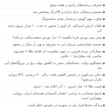
معرفی برنامه‌های رادیو در هفته بسیج
تصمیم پرشکیان برای یارانه و کالابرگ مشخص شد
تفاوت مهم گوشی پرچمدار بعدی سامسونگ
تلفات ارتش اسرائیل، تل آویو را مجبور به جذب ۶۰ هزار نیروی جدید
کرد
پیش بینی بورس فردا یکشنبه ۱۶ دی/ بورس سقف‌شکنی می‌کند؟
نشست هم‌اندیشی مربیان امر به معروف و نهی از منکر در مشهد
مشارکت مردم قزوین در جبهه مقاومت/ از اهدای طلا تا خودروی
شاسی بلند میلیاردی! + عکس
سخنگوی دولت: خشکسالی منجر به کاهش تولید برق در نیروگاه‌های آبی
شد
ذخایر بیت‌کوین در بایننس کاهش یافت/ رالی ۹۰ درصدی BTC دوباره
تکرار می‌شود؟
قیمت طلا ۱۸ عیار امروز ۱۰ آذر اعلام شد + جدول
پاسخ شمخانی به ترامپ: انفجار تأسیسات هسته‌ای ایران، رؤیایی
توهم‌آمیز است
زندگی صدها هزار نفر در سوریه در معرض خطر است