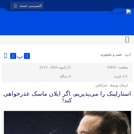
پ
گروه :
علمی و تکنولوژی
شناسه :
55633
22 ژانویه 2025 - 23:13
111 بازدید
0
دیدگاه
ارسال توسط :
خبرآنلاین
استارلینک را می‌پذیریم، اگر ایلان ماسک عذرخواهی
کند!