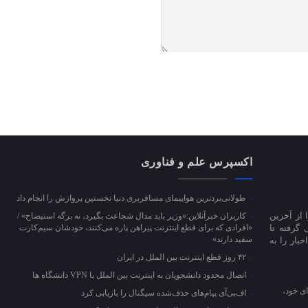
اکسپرس علم و فناوری
طولانی‌بردترین هواپیمای مسافربری دنیا نخستین پروازش را انجام داد
 از آخرین
کاربران خبرآنلاین:«وزیر باید مدال شجاعت بگیرد، نه برگه استیضاح» /
 گرفته تا
«افرادی که برای قطع اینترنت پیراهن پاره می‌کنند، خودشان سیم‌کارت
سفید دارند»
بار را به
۴۲ روز قطع اینترنت بین الملل در ایران
اتصال محدود دانشجویان به اینترنت بین الملل با VPN دانشگاه ها
ای خود،
اف‌بی‌آی پیام‌های حذف‌شده سیگنال را بازیابی کرد