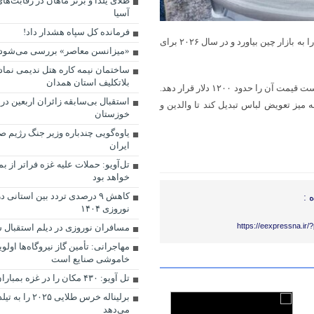
طلای یلدا و برنز ماهان در رقابت‌ها
آسیا
فرمانده کل سپاه هشدار داد!
یکی از نمایندگان بوش گفته است که این شرکت قصد دارد ابتدا این گهواره را به بازار چین بیاورد و در سال ۲۰۲۶ برای
«میزانسن معاصر» بررسی می‌شود
ساختمان نیمه کاره هتل ندیمی نماد 
بلاتکلیف استان همدان
هنوز قیمتی برای این دستگاه وجود ندارد، اگرچه بوش می‌گوید که امیدوار است قیمت آن را حدود ۱۲۰۰ دلار قرار دهد.
استقبال بی‌سابقه زائران اربعین در
 میز تعویض لباس تبدیل کند تا والدین و
خوزستان
یاوه‌گویی چندباره وزیر جنگ رژیم ص
ایران
تل‌آویو: حملات علیه غزه فراتر از ب
خواهد بود
کاهش ۹ درصدی تردد بین استانی
 :
نوروزی ۱۴۰۴
https://eexpressna.ir
مسافران نوروزی در دیلم استقبال 
مهاجرانی: تأمین گاز نیروگاه‌ها اول
خاموشی صنایع است
تل آویو: ۴۳۰ مکان را در غزه بمباران کردیم
برلیناله خرس طلایی ۵
می‌دهد