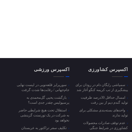
اکسپرس کشاورزی
اکسپرس ورزشی
سمپاشی رایگان دام در رودان برای
سورپرایز قلعه‌نویی در لیست نهایی
پیشگیری از تب کریمه کنگو آغاز شد
جام‌جهانی / رقابت‌ها شدت گرفت
امسال حداقل 30درصد ظرفیت
بازگشت یحیی گل‌محمدی به
تولید گندم دیم از بین رفت
پرسپولیس چقدر جدی است؟
واحد‌های بسته‌بندی مشکلی برای
استقلال تحت هیچ شرایطی حاضر
تولید ندارند
به شرکت در یک تورنمنت گزینشی
نخواهد بود
عدم توقف صادرات محصولات
کشاورزی در شرایط جنگی
تکلیف سفر تراکتور به عربستان