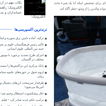
نکات مهم در ا
نه‌ای برای تشخیص اینکه آیا یک شیء مانند
الکترونیک؛ راهن
ند والدین را از وجود خطر آگاه کند.
حسابداران و مدی
ترندترین اکسپرسی‌ها
ترکیه: آماده تامین برق سوریه و لبن
تاکید رئیس فرهنگستان علوم بر ض
جنبه بین المللی علوم انسانی
اجرای طرح تشدید برخورد با موتو
متخلف در گلستان
بانک مرکزی این تراکنش‌ها را مسدو
لزوم تحول در حوزه‌های علمیه متناس
زمان
طرفدار سرسخت ارزهای دیجیتال وزی
آمریکا می‌شود!
حال پیشکسوت استقلال وخیم شد/ م
ترامپ حکم جدید صادر کرد + فیلم