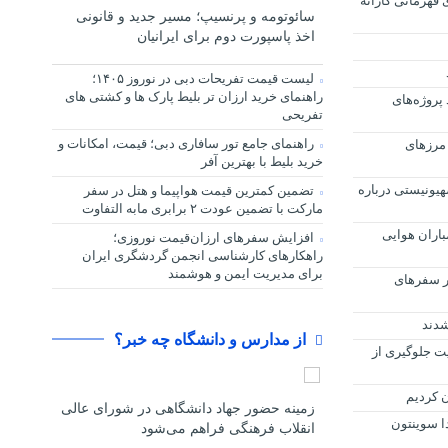
ی قهرمانی کاراته
سائوتومه و پرنسیپ؛ مسیر جدید و قانونی
اخذ پاسپورت دوم برای ایرانیان
لیست قیمت تفریحات دبی در نوروز ۱۴۰۵؛
راهنمای خرید ارزان تر بلیط پارک ها و کشتی های
پروژه‌های
تفریحی
راهنمای جامع تور سافاری دبی؛ قیمت، امکانات و
 مرزهای
خرید بلیط با بهترین آفر
هیونیستی درباره
تضمین کمترین قیمت هواپیما و هتل در سفر
مارکت با تضمین عودت ۲ برابری مابه التفاوت
مباران هوایی
افزایش سفرهای ارزان‌قیمت نوروزی؛
راهکارهای کارشناسی انجمن گردشگری ایران
برای مدیریت ایمن و هوشمند
 در سفرهای
شدند
از مدارس و دانشگاه چه خبر؟
ویت جلوگیری از
زمینه حضور جهاد دانشگاهی در شورای عالی
۲۰۲ را به تیلدا سوینتون
انقلاب فرهنگی فراهم می‌شود