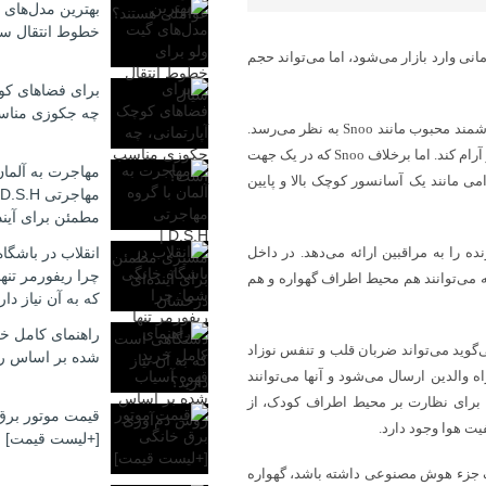
بهترین مدل‌های 
خطوط انتقال سی
آنلاین، هنوز مشخص نیست که این دستگاه به نام Revol چه زمانی وارد بازار می‌شود، اما می‌تواند حجم
برای فضاهای کوچ
چه جکوزی منا
به نقل از ایسنا، در نگاه اول، Revol تا حدودی شبیه به سایر گهواره‌های هوشمند محبوب مانند Snoo به نظر می‌رسد.
دارای دیواره‌های مشبک است و می‌تواند کودک خوابیده را با حرکات خودکار آرام کند. اما برخلاف Snoo که در یک جهت
مهاجرت به آلمان
شک به آرامی مانند یک آسانسور کوچک بالا و پایین
مطمئن برای آیند
ه را به مراقبین ارائه می‌دهد. در داخل
انقلاب در باشگا
چرا ریفورمر تن
ه می‌توانند هم محیط اطراف گهواره و هم
که به آن نیاز دار
راهنمای کامل خر
گوید می‌تواند ضربان قلب و تنفس نوزاد
شده بر اساس ر
ه والدین ارسال می‌شود و آنها می‌توانند
 برای نظارت بر محیط اطراف کودک، از
قیمت موتور برق
ت هوا وجود دارد.
[+لیست قیمت]
و هر محصولی باید یک جزء هوش مصنوعی داشته باشد، گهواره