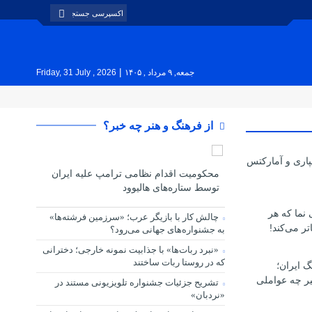
|
جمعه, ۹ مرداد , ۱۴۰۵
Friday, 31 July , 2026
از فرهنگ و هنر چه خبر؟
پاری و آمارکتس
محکومیت اقدام نظامی ترامپ علیه ایران
توسط ستاره‌های هالیوود
ی نما که هر
چالش کار با بازیگر عرب؛ «سرزمین فرشته‌ها»
تر می‌کند!
به جشنواره‌های جهانی می‌رود؟
«نبرد ربات‌ها» با جذابیت نمونه خارجی؛ دخترانی
که در روستا ربات ساختند
گ ایران؛
یر چه عواملی
تشریح جزئیات جشنواره‌ تلویزیونی مستند در
«نردبان»