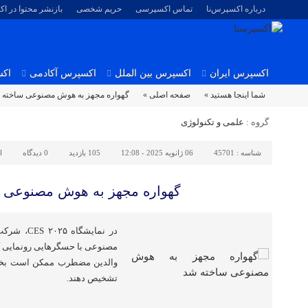
درباره اکسپرس‌نا
تماس اکسپرسی
حریم شخصی
بازنشر محتوا در ا
اکسپرس ایران
اکسپرس بین الملل
اکسپرس آکادمی
اکس
شما اینجا هستید »
صفحه اصلی »
گهواره مجهز به هوش مصنوعی ساخته 
گروه :
علمی و تکنولوژی
شناسه :
45701
06 ژانویه 2025 - 12:08
105 بازدید
0
دیدگاه
ا
گهواره مجهز به هوش مصنوعی 
در نمایشگ
مصنوعی با حسگرهایی رونمایی کرد
والدین مضطرب ممکن است بخواه
تشخیص دهند.