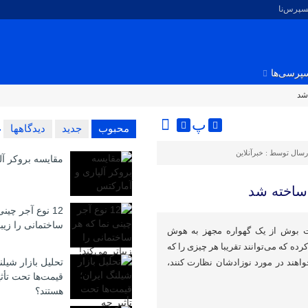
کسپرس‌نا
پرسی‌ها
شد
پ
محبوب
جدید
دیدگاهها
رسال توسط :
خبرآنلاین
مقایسه بروکر آل
ساخته شد
12 نوع آجر چین
ساختمانی را زیبا
اه CES ۲۰۲۵، شرکت بوش از یک گهواره مجهز به هوش
ه که می‌توانند تقریبا هر چیزی را که
تحلیل بازار شیلن
ند در مورد نوزادشان نظارت کنند،
قیمت‌ها تحت تأث
هستند؟