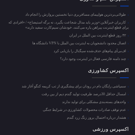
طولانی‌بردترین هواپیمای مسافربری دنیا نخستین پروازش را انجام داد
کاربران خبرآنلاین:«وزیر باید مدال شجاعت بگیرد، نه برگه استیضاح» / «افرادی که
برای قطع اینترنت پیراهن پاره می‌کنند، خودشان سیم‌کارت سفید دارند»
۴۲ روز قطع اینترنت بین الملل در ایران
اتصال محدود دانشجویان به اینترنت بین الملل با VPN دانشگاه ها
اف‌بی‌آی پیام‌های حذف‌شده سیگنال را بازیابی کرد
چند دامنه فارسی فعال در اینترنت وجود دارد؟
اکسپرس کشاورزی
سمپاشی رایگان دام در رودان برای پیشگیری از تب کریمه کنگو آغاز شد
امسال حداقل 30درصد ظرفیت تولید گندم دیم از بین رفت
واحد‌های بسته‌بندی مشکلی برای تولید ندارند
عدم توقف صادرات محصولات کشاورزی در شرایط جنگی
هشدار درباره احتمال بروز زنگ زرد گندم
اکسپرس ورزشی