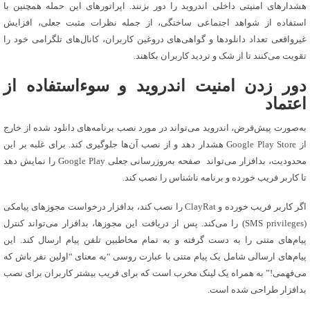
هشدارهای امنیتی داخلی اندروید را دور بزنند. اپراتورهای این حمله همچنین با
استفاده از شواهد اجتماعی ساختگی، از جمله نظرات مثبت جعلی، افزایش
غیرواقعی تعداد دانلودها و گواهی‌های دروغین کاربران، کانال‌های تلگرامی خود را
تقویت می‌کنند تا از شک و تردید کاربران بکاهند.
دور زدن امنیت اندروید و سوءاستفاده از
اعتماد
به‌صورت پیش‌فرض، اندروید می‌تواند در مورد نصب برنامه‌های دانلود شده از خارج
از Google Play Store هشدار دهد و از نصب آن‌ها جلوگیری کند. برای غلبه بر این
محدودیت، بدافزار می‌تواند صفحه به‌روزرسانی جعلی Google Play را نمایش دهد
تا کاربر فریب خورده و برنامه ناشناس را نصب کند.
اگر کاربر فریب خورده و ClayRat را نصب کند، بدافزار درخواست مجوزهای پیامکی
(SMS privileges) را می‌کند. پس از دریافت این مجوزها، بدافزار می‌تواند کنترل
پیام‌های متنی را به دست گرفته و به تمام مخاطبین تلفن پیام ارسال کند. این
پیام‌های ارسالی شامل یک پیام متنی با عبارت روسی “به معنای “اولین نفر باش که
می‌فهمی!” به همراه یک لینک مخرب است که برای فریب بیشتر کاربران برای نصب
بدافزار طراحی شده است.