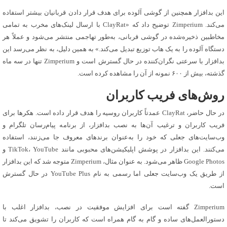
این بدافزار همچنین از گوشی آلوده برای هدف قرار دادن قربانیان بیشتر استفاده
می‌کند. Zimperium توضیح داد که «ClayRat با ارسال لینک‌های مخرب به تمامی
مخاطبین ذخیره‌شده در گوشی قربانی، به‌طور تهاجمی منتشر می‌شود و عملاً هر
دستگاه آلوده را به یک هاب توزیع تبدیل می‌کند.» به همین دلیل، به نظر می‌رسد این
بدافزار با سرعتی نگران‌کننده در حال گسترش است و Zimperium تنها در سه ماه
گذشته، بیش از ۶۰۰ نمونه از آن را مشاهده کرده است.
روش‌های فریب کاربران
در حال حاضر، ClayRat عمدتاً کاربران روسیه را هدف قرار داده است. هکرها برای
فریب کاربران و ترغیب آن‌ها به نصب بدافزار، از برنامه پیام‌رسان تلگرام و
وب‌سایت‌های جعلی که خود را به‌عنوان برندهای معروف جا می‌زنند، استفاده
می‌کنند. این بدافزار در پوشش اپلیکیشن‌های محبوبی مانند TikTok، YouTube و
Google Photos ظاهر می‌شود. به عنوان مثال، Zimperium متوجه شد که این بدافزار
از طریق یک وب‌سایت جعلی اما رسمی به نام YouTube Plus در حال گسترش
است.
Zimperium گفته است برای افزایش موفقیت در نصب، بدافزار اغلب با
دستورالعمل‌های ساده و گام به گام همراه است که کاربران را تشویق می‌کند تا