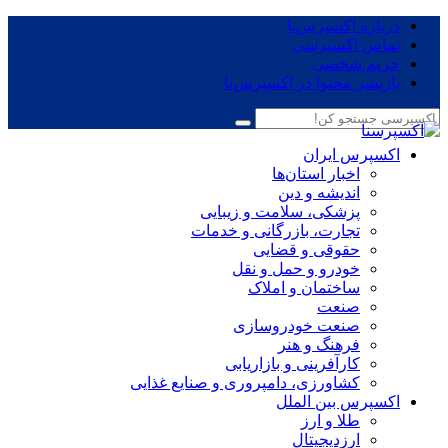
درباره اکسپرس‌نا
تماس اکسپرسی
حریم شخصی
بازنشر محتوا در اکسپرس‌نا
اکسپرس ایران
اخبار استان‌ها
اندیشه و دین
پزشکی، سلامت و زیبایی
تجارت، بازرگانی و خدمات
حقوقی و قضایی
خودرو و حمل و نقل
ساختمان و املاک
صنعت
صنعت خودروسازی
فرهنگ و هنر
کارآفرینی و بازاریابی
کشاورزی، دامپروری و صنایع غذایی
اکسپرس بین الملل
طلا و ارز
ارزدیجیتال