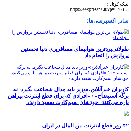
لینک کوتاه :
https://eexpressna.ir/?p=176313
سایر اکسپرسی‌ها؛
طولانی‌بردترین هواپیمای مسافربری دنیا نخستین
پروازش را انجام داد
کاربران خبرآنلاین:«وزیر باید مدال شجاعت بگیرد، نه
برگه استیضاح» / «افرادی که برای قطع اینترنت پیراهن
پاره می‌کنند، خودشان سیم‌کارت سفید دارند»
۴۲ روز قطع اینترنت بین الملل در ایران