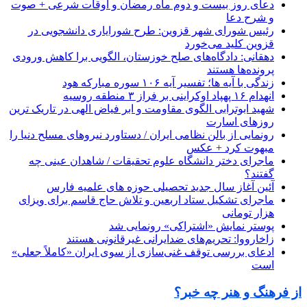
دعای روز بیست و دوم ماه رمضان و اوقات شرعی + صوت
و شرح دعا
رئیس شورای شهر قزوین: طرح شورایاری دانشجویی در
قزوین کلید می‌خورد
دهقانی: دادگاه‌های صلح خوزستان، الگویی برا کاهش ورودی
پرونده‌ها هستند
زندگی با آیه ها؛ تفسیر آیه ۱۰۶ سوره مبارکه هود
انهدام ۱۶ پهپاد اوکراینی بر فراز ۳ منطقه روسیه
شهید ابوترابی الگوی مقاومت و ابر فیاض الهی در تاریک ترین
روزهای اسارت
رونمایی از بالن‌ نظامی ایران / دستاورد نیروهای مسلح دنیا را
مبهوت کرد + عکس
ماجرای دختر دانشگاه علوم تحقیقات / شاهدان عینی چه
گفتند؟
آئین آغاز سال جدید تحصیلی حوزه های علمیه فارس
ماجرای تشکیل ستاد اربعین و تلاش حاج قاسم برای ویزای
هزار تومانی
پوستر نمایش «اشتراکی» رونمایی شد
زاخارووا: تحریم‌های ضدایرانی غیرقانونی هستند
ادعای بررسی توقف غنی‌سازی از سوی ایران «کاملاً جعلی»
است
از فرهنگ و هنر چه خبر؟