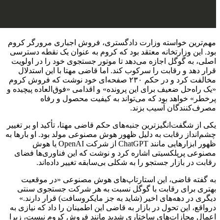
مهم‌ترین خواسته وزارت دادگستری، فروش اجباری مرورگر کروم
بود. این وزارتخانه معتقد بود که کروم به عنوان یک نقطه دسترسی
اصلی، به گوگل اجازه می‌دهد تا موتور جستجوی خود را در اولویت
قرار دهد و رقابت را سرکوب کند. اما قاضی مهتا با این استدلال
مخالفت کرد و در حکم ۲۳۰ صفحه‌ای خود نوشت که فروش کروم
«یک راه‌حل ضعیف برای این پرونده» و اقدامی «فوق‌العاده پیچیده و
پرخطر» خواهد بود که می‌تواند به کیفیت محصول و رفاه
مصرف‌کنندگان آسیب بزند.
یکی از شگفت‌انگیزترین جنبه‌های حکم قاضی مهتا، تأکید او بر تغییر
چشم‌انداز رقابت به دلیل ظهور هوش مصنوعی مولد بود. او بارها به
ظهور ابزارهایی مانند ChatGPT از شرکت OpenAI یا هوش
مصنوعی پرپلکسیتی اشاره کرد و نوشت که این فناوری‌ها فضای
رقابت در بازار جستجو را به شکلی بی‌سابقه تغییر داده‌اند.
به گفته قاضی، این استارتاپ‌های هوش مصنوعی «در موقعیت
بهتری برای رقابت با گوگل نسبت به هر شرکت جستجوی سنتی
دیگری در دهه‌های اخیر (شاید به جز مایکروسافت) قرار دارند.»
درواقع، این تحول در بازار به قاضی این اطمینان را داد که نیازی به
اعمال مجازات‌های ساختاری شدید مانند فروش کروم نیست، زیرا