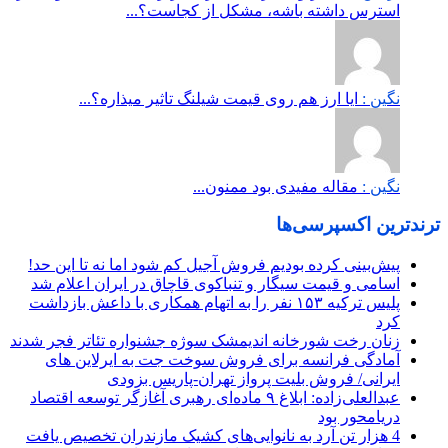
استرس داشته باشه، مشکل از کجاست؟...
نگین :
ایا ارز هم روی قیمت شیلنگ تاثیر میذاره؟...
نگین :
مقاله مفیدی بود ممنون...
ترندترین اکسپرسی‌ها
پیش‌بینی کرده بودیم فروش آجیل کم شود اما نه تا این حد!
اسامی و قیمت سیگار و تنباکوی قاچاق در ایران اعلام شد
پلیس ترکیه ۱۵۳ نفر را به اتهام همکاری با داعش بازداشت
کرد
زنان رخت شورخانه اندیمشک سوژه جشنواره تئاتر فجر شدند
آمادگی فرانسه برای فروش سوخت جت به ایرلاین های
ایرانی/ فروش بلیت پرواز تهران-پاریس بزودی
عبدالعلی‌زاده: ابلاغ ۹ ماده‌ای رهبری آغازگر توسعه اقتصاد
دریامحور بود
4 هزار تن آرد به نانوایی‌های کشیک مازندران تخصیص یافت