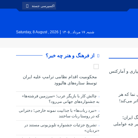
|
شنبه, ۱۷ مرداد , ۱۴۰۵
Saturday, 8 August , 2026
از فرهنگ و هنر چه خبر؟
پاری و آمارکتس
محکومیت اقدام نظامی ترامپ علیه ایران
توسط ستاره‌های هالیوود
ی نما که هر
چالش کار با بازیگر عرب؛ «سرزمین فرشته‌ها»
تر می‌کند!
به جشنواره‌های جهانی می‌رود؟
«نبرد ربات‌ها» با جذابیت نمونه خارجی؛ دخترانی
که در روستا ربات ساختند
گ ایران؛
یر چه عواملی
تشریح جزئیات جشنواره‌ تلویزیونی مستند در
«نردبان»