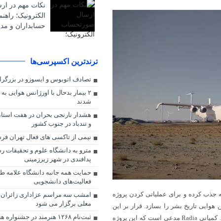
نکات مهم در ا
الکترونیک؛ راهن
حسابداران و مدی
ترندترین اکسپرسی‌ها
تصادف اتوبوس و ایسوزو در بزرگراه
۲ بیمار بدحال با اورژانس هوایی به 
شدند
هشدار نارنجی بحران در هفت استان
و تندباد در جنوب کشور
نیمی از تاکسی های فعال تهران فر
مترو به دانشگاه علوم و تحقیقات 
پدافندی در شهر زیرزمینی
حمایت همه جانبه دانشگاه علامه طب
فعالیت‌های دانشجویی
حالا بیش از ۱۵۰ میلیون دلار سرمایه جذب کرده و برای عملیاتی کردن پروژه
امشب سه مراسم عزاداری زائران ای
معلی برگزار می شود
شین هوایی تاریخ بشر را بسازد. قرار بر این
ثبت‌نام ۱۲۶۸ هنرمند در جشنو
است که همین هواپیما، حمل پره‌های غول‌آسای توربین بادی را آسان‌تر کند. کمپانی Radia مدعی است که این پروژه