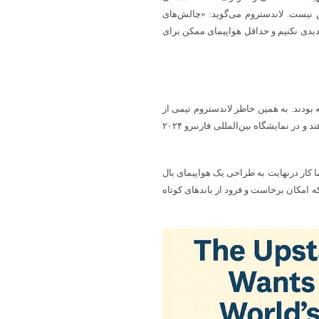
س نیست. لاندستروم می‌گوید: «چالش‌های
Wi بر پایه این است که کار جدیدی نکنیم و حداقل هواپیمای ممکن برای
 نساخته بودند. به همین خاطر لاندستروم تیمی از
کارشناسان باتجربه را گرد هم آورد تا طراحی اولیه WindRunner را انجام دهند و در نمایشگاه بین‌المللی فارنبرو ۲۰۲۴
ما کار درنهایت به طراحی یک هواپیمای بال
 امکان برخاست و فرود از باندهای کوتاه