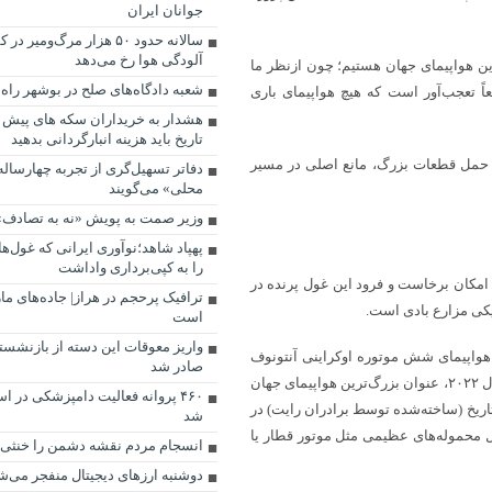
جوانان ایران
سالانه حدود ۵۰ هزار مرگ‌ومیر
آلودگی هوا رخ می‌دهد
 در حال ساخت بزرگ‌ترین هواپیمای جهان هستیم؛ چون ازنظر ما
شعبه دادگاه‌های صلح در بوشهر راه‌
اً تعجب‌آور است که هیچ هواپیمای باری
هشدار به خریداران سکه های پیش 
تاریخ باید هزینه انبارگردانی بدهید
ر حمل قطعات بزرگ، مانع اصلی در مسیر
دفاتر تسهیل‌گری از تجربه چهارساله
محلی» می‌گویند
وزیر صمت به پویش «نه به تصادف
پهپاد شاهد؛نوآوری ایرانی که غول‌
را به کپی‌برداری واداشت
 امکان برخاست و فرود این غول پرنده در
ترافیک پرحجم در هراز| جاده‌های ما
دیکی مزارع بادی است.
است
واریز معوقات این دسته از بازنشستگ
ثال هواپیمای شش موتوره اوکراینی آنتونوف
صادر شد
An-۲۲۵ مریا که تا پیش از نابودی‌اش در جریان جنگ روسیه و اوکراین در سال ۲۰۲۲، عنوان بزرگ‌ترین هواپیمای جهان
۴۶۰ پروانه فعالیت دامپزشکی در 
تاریخ (ساخته‌شده توسط برادران رایت) در
شد
مل محموله‌های عظیمی مثل موتور قطار یا
انسجام مردم نقشه دشمن را خنثی 
دوشنبه ارز‌های دیجیتال منفجر می‌ش