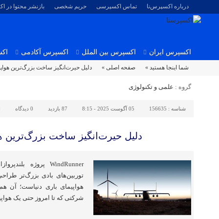
درباره اکسپرس‌نا
تماس اکسپرسی
حریم شخصی
بازنشر محتوا در ا
اکسپرس ایران
اکسپرس بین الملل
اکسپرس آکادمی
اکس
شما اینجا هستید »
صفحه اصلی »
دلیل حیرت‌انگیز ساخت بزرگ‌ترین هواپی
گروه :
علمی و تکنولوژی
شناسه :
156635
05 آگوست 2025 - 8:15
87 بازدید
0
دیدگاه
ا
دلیل حیرت‌انگیز ساخت بزرگ‌ترین هو
WindRunner پروژه بل
توربین‌های بادی بزرگ‌تر طرا
هواپیمای باری دنیاست؛ آن هم
شرکتی که تا امروز حتی یک هواپ