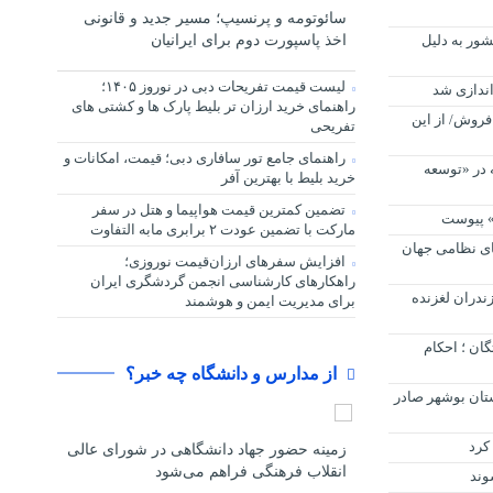
سائوتومه و پرنسیپ؛ مسیر جدید و قانونی
اخذ پاسپورت دوم برای ایرانیان
 در کشور به دلیل
لیست قیمت تفریحات دبی در نوروز ۱۴۰۵؛
اندازی شد
راهنمای خرید ارزان تر بلیط پارک ها و کشتی های
فروش/ از این
تفریحی
راهنمای جامع تور سافاری دبی؛ قیمت، امکانات و
 در «توسعه
خرید بلیط با بهترین آفر
تضمین کمترین قیمت هواپیما و هتل در سفر
» پیوست
مارکت با تضمین عودت ۲ برابری مابه التفاوت
های نظامی جهان
افزایش سفرهای ارزان‌قیمت نوروزی؛
راهکارهای کارشناسی انجمن گردشگری ایران
زندران لغزنده
برای مدیریت ایمن و هوشمند
ان ؛ احکام
از مدارس و دانشگاه چه خبر؟
استان بوشهر صادر
کرد
زمینه حضور جهاد دانشگاهی در شورای عالی
انقلاب فرهنگی فراهم می‌شود
وند