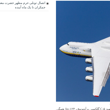
اتصال تونلی حرم مطهر حضرت مع
جمکران تا یک ماه آینده
در حال حاضر، رقبای پیشین آنتونوف An-۲۲۵ مریا، ازجمله بوئینگ C-۱۷، لاکهید C-۵ گلکسی و آنتونوف An-۱۲۴ همگی