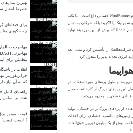
بهترین مدل‌های 
خطوط انتقال سی
این روزها صحبت درباره ساخت بزرگ‌ترین هواپیمای جهان به نام WindRunner حسابی داغ است؛ اما نکته
 بوئینگ یا لاکهید؛ بلکه شرکتی به دنبال
برای فضاهای کوچ
ساخت آن است که تا به امروز هیچ هواپیمایی نساخته است. شرکتی به نام Radia که پیش از این درزمینهٔ تولید
چه جکوزی منا
مهاجرت به آلمان
مارک لاندستروم، کارآفرین سریالی و مهندس هوافضا، در سال ۲۰۱۶ میلادی، شرکتRadia را تأسیس کرد و مدتی بعد
د انرژی تجدید پذیر را متحول کرد.
مطمئن برای آیند
واپیما
انقلاب در باشگا
چرا ریفورمر تن
که به آن نیاز دار
، طول پره‌های توربین‌های بادی در دریا به بیش از ۱۰۰ متر می‌رسد و طول پره‌های مورداستفاده در
 دشواری حمل این پره‌های بزرگ از کارخانه به محل
راهنمای کامل خر
ع بادی خشکی را محدود می‌کند.
شده بر اساس ر
فاده از پره‌های بزرگ‌تر در خشکی، تولید
قیمت موتور برق
ار زمین‌های مناسب اقتصادی برای احداث
[+لیست قیمت]
 برابر کرده و تا سال ۲۰۵۰ میلادی، امکان ساخت بیش از یک‌میلیون توربین فوق‌العاده