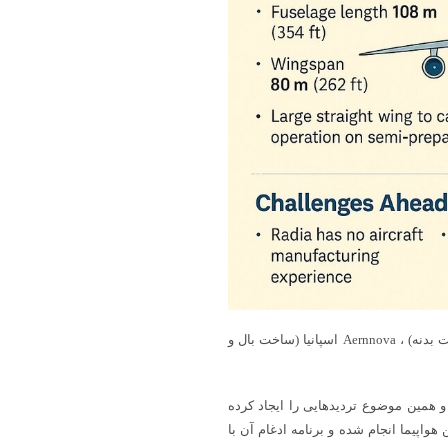
Radia برای تحقق این هدف، با شرکت‌هایی ازجمله Leonardo ایتالیا (ساخت بدنه) ، Aernnova اسپانیا (ساخت بال و
 همین موضوع تردیدهایی را ایجاد کرده
ایی این هواپیما انجام شده و برنامه ادغام آن با