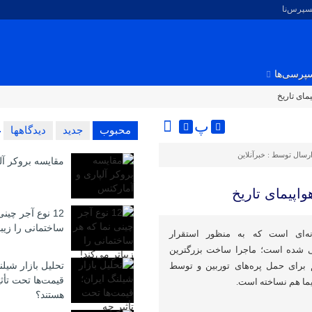
کسپرس‌نا
پرسی‌ها
مای تاریخ
پ
محبوب
جدید
دیدگاهها
رسال توسط :
خبرآنلاین
مقایسه بروکر آل
اپیمای تاریخ
12 نوع آجر چین
ساختمانی را زیبا
ندپروازانه‌ای است که به منظور استقرار
حی شده است؛ ماجرا ساخت بزرگترین
تحلیل بازار شیلن
 برای حمل پره‌های توربین و توسط
قیمت‌ها تحت تأث
یما هم نساخته است.
هستند؟