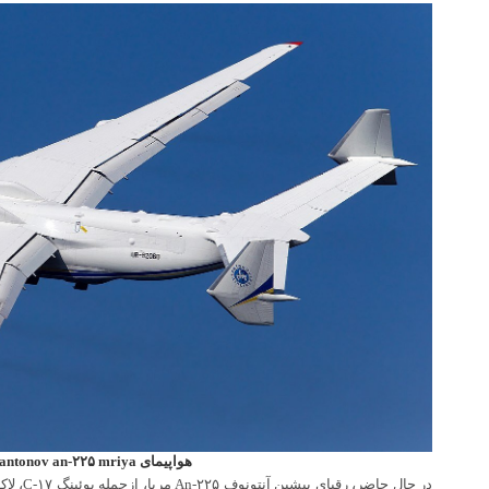
هواپیمای antonov an-۲۲۵ mriya