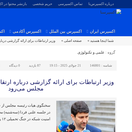
درباره اکسپرس‌نا
تماس اکسپرسی
حریم شخصی
بازنشر محتوا در ا
اکسپرس ایران
اکسپرس بین الملل
اکسپرس آکادمی
اکس
شما اینجا هستید »
صفحه اصلی »
وزیر ارتباطات برای ارائه گزارشی دربا
گروه :
علمی و تکنولوژی
شناسه :
146801
21 جولای 2025 - 19:15
87 بازدید
0
دیدگاه
ا
وزیر ارتباطات برای ارائه گزارشی درباره ارتق
مجلس می‌رود
سخنگوی هیات رئیسه مجلس از حض
در جلسه علنی فردا (سه‌شنبه) مج
امنیت شبکه در جنگ تحمیلی ۱۲ روزه خبر داد.