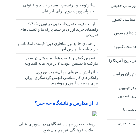
سائوتومه و پرنسیپ؛ مسیر جدید و قانونی
ور مانی حقیقی
اخذ پاسپورت دوم برای ایرانیان
م سیاسی کشور
لیست قیمت تفریحات دبی در نوروز ۱۴۰۵؛
راهنمای خرید ارزان تر بلیط پارک ها و کشتی های
دوران دفاع مقدس
تفریحی
راهنمای جامع تور سافاری دبی؛ قیمت، امکانات و
هدشت؛ کمبود
خرید بلیط با بهترین آفر
تضمین کمترین قیمت هواپیما و هتل در سفر
تاریخ آمریکا را
مارکت با تضمین عودت ۲ برابری مابه التفاوت
افزایش سفرهای ارزان‌قیمت نوروزی؛
۴ در بزرگراه تهران-ورامین؛
راهکارهای کارشناسی انجمن گردشگری ایران
برای مدیریت ایمن و هوشمند
ر فیلیپین
ترین تضمین
از مدارس و دانشگاه چه خبر؟
ایشی با
ل به اجرای
زمینه حضور جهاد دانشگاهی در شورای عالی
انقلاب فرهنگی فراهم می‌شود