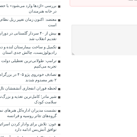
بررسی «اژدها وارد می‌شود» با حض
در خانه هنرمندان
معتضد: اکنون زمان تغییر ریل نظا
است
بیش از ۴۰ سردار گلستانی در 
تقدیم انقلاب شد
تکمیل و ساخت بیمارستان لنده و د
رادیولوژیست، چالش جدی استان
ترامپ: طولانی‌ترین تعطیلی دولت در 
تجربه می‌کنیم
تصادف خودروی پژو ۰۵
۲ نفر مصدوم شدند
لحظه فوران انفجاری آتشفشان تال د
شیر مادر؛ کامل‌ترین تغذیه و بزرگ‌
سلامت کودک
نشست مدیران اداره‌کل هنرهای نم
گروه‌های تئاتر روسیه و فرانسه
عون: تلاش برای وادار کردن اسرائی
توافق آتش‌بس ادامه دارد