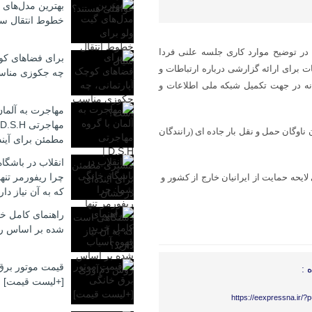
بهترین مدل‌های 
خطوط انتقال سی
در توضیح موارد کاری جلسه علنی فردا
برای فضاهای کوچ
 برای ارائه گزارشی درباره ارتباطات و
چه جکوزی منا
رنامه‌های آن وزارتخانه در جهت تکمیل شبکه ملی اطلاعات و
مهاجرت به آلمان
وگان حمل و نقل بار جاده ای (رانندگان
مطمئن برای آیند
انقلاب در باشگا
چرا ریفورمر تن
لایحه حمایت از ایرانیان خارج از کشور و
که به آن نیاز دار
راهنمای کامل خر
شده بر اساس ر
قیمت موتور برق
 :
[+لیست قیمت]
https://eexpressna.ir/