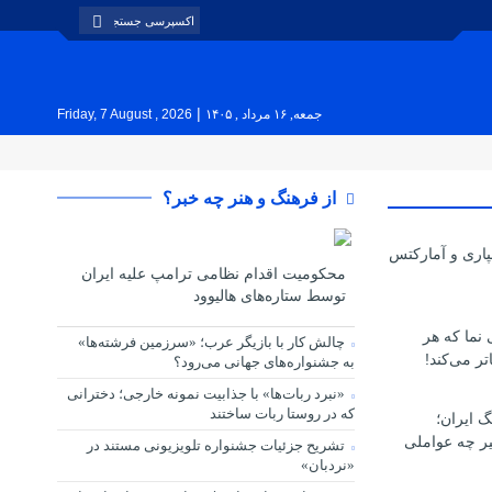
|
جمعه, ۱۶ مرداد , ۱۴۰۵
Friday, 7 August , 2026
از فرهنگ و هنر چه خبر؟
پاری و آمارکتس
محکومیت اقدام نظامی ترامپ علیه ایران
توسط ستاره‌های هالیوود
ی نما که هر
چالش کار با بازیگر عرب؛ «سرزمین فرشته‌ها»
تر می‌کند!
به جشنواره‌های جهانی می‌رود؟
«نبرد ربات‌ها» با جذابیت نمونه خارجی؛ دخترانی
که در روستا ربات ساختند
گ ایران؛
یر چه عواملی
تشریح جزئیات جشنواره‌ تلویزیونی مستند در
«نردبان»