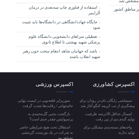
کا مشخص شد
استفاده از فناوری چاپ سه‌بعدی در درمان
ر مناطق کشور
آلزایمر
جایگاه جهاددانشگاهی در دانشگاه‌ها باید تثبیت
شود
تعطیلی سراهای دانشجویی دانشگاه علوم
پزشکی شهید بهشتی تا اطلاع ثانوی
باشد که جهانیان شاهد انتقام سخت خون رهبر
شهید انقلاب باشند
اکسپرس کشاورزی
اکسپرس ورزشی
سمپاشی رایگان دام در رودان برای
سورپرایز قلعه‌نویی در لیست نهایی
پیشگیری از تب کریمه کنگو آغاز شد
جام‌جهانی / رقابت‌ها شدت گرفت
امسال حداقل 30درصد ظرفیت
بازگشت یحیی گل‌محمدی به
تولید گندم دیم از بین رفت
پرسپولیس چقدر جدی است؟
واحد‌های بسته‌بندی مشکلی برای
استقلال تحت هیچ شرایطی حاضر
تولید ندارند
به شرکت در یک تورنمنت گزینشی
نخواهد بود