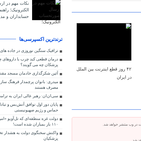
نکات مهم در ا
الکترونیک؛ راهن
حسابداران و مدی
ترندترین اکسپرسی‌ها
ترافیک سنگین نوروزی در جاده های
درمان قطعی کبد چرب با داروهای چند
پزشکان چه می گویند؟
۴۲ روز قطع اینترنت بین الملل
آئین شکرگذاری خادمان مسجد مق
در ایران
میدری: بانوان پرچمدار فرهنگ‌ ساز
مصرف هستند
سی‌ان‌ان: رهبر عالی ایران به ترام
پایان دور اول توافق آتش‌بس و تباد
حماس و رژیم صهیونیستی
دولت غزه:منطقه‌ای که تل‌آویو «امن
۱۱۰ بار بمباران شده است!
ت در وب منتشر خواهد شد.
واکنش سخنگوی دولت به هشدار تخل
پزشکیان
هد شد.