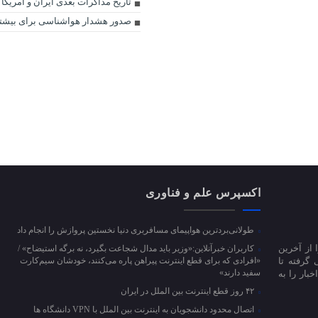
تاریخ مذاکرات بعدی ایران و آمری
صدور هشدار هواشناسی برای بیشت
اکسپرس علم و فناوری
طولانی‌بردترین هواپیمای مسافربری دنیا نخستین پروازش را انجام داد
 از آخرین
کاربران خبرآنلاین:«وزیر باید مدال شجاعت بگیرد، نه برگه استیضاح» /
 گرفته تا
«افرادی که برای قطع اینترنت پیراهن پاره می‌کنند، خودشان سیم‌کارت
سفید دارند»
بار را به
۴۲ روز قطع اینترنت بین الملل در ایران
اتصال محدود دانشجویان به اینترنت بین الملل با VPN دانشگاه ها