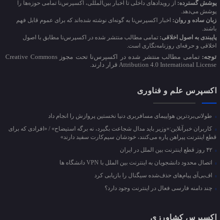
پوشش گسترده:
از رویدادهای داخلی تا اخبار بین‌المللی، اکسپرس‌نا تمامی حوزه‌ها را
پوشش می‌دهد.
زبان ساده و روان:
اخبار اکسپرس‌نا به گونه‌ای نوشته شده‌اند که برای عموم قابل فهم
باشند.
پایبندی به اصول اخلاقی:
تمامی مطالب منتشر شده در اکسپرس‌نا مطابق با اصول
اخلاقی و حرفه‌ای روزنامه‌نگاری است.
توجه:
تمامی مطالب منتشر شده در اکسپرس‌نا تحت مجوز Creative Commons
Attribution 4.0 International License قرار دارند.
اکسپرس علم و فناوری
طولانی‌بردترین هواپیمای مسافربری دنیا نخستین پروازش را انجام داد
کاربران خبرآنلاین:«وزیر باید مدال شجاعت بگیرد، نه برگه استیضاح» / «افرادی که برای
قطع اینترنت پیراهن پاره می‌کنند، خودشان سیم‌کارت سفید دارند»
۴۲ روز قطع اینترنت بین الملل در ایران
اتصال محدود دانشجویان به اینترنت بین الملل با VPN دانشگاه ها
اف‌بی‌آی پیام‌های حذف‌شده سیگنال را بازیابی کرد
چند دامنه فارسی فعال در اینترنت وجود دارد؟
اکسپرس کشاورزی