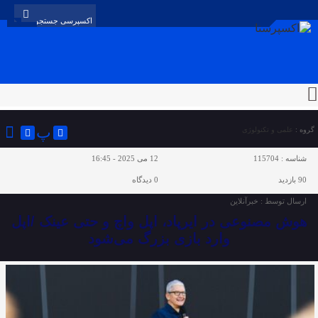
پ
گروه :
علمی و تکنولوژی
شناسه :
115704
12 می 2025 - 16:45
90 بازدید
0
دیدگاه
ارسال توسط :
خبرآنلاین
هوش مصنوعی در ایرپاد، اپل واچ و حتی عینک /اپل
وارد بازی بزرگ می‌شود