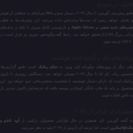
تحول در سیری
بق پیش‌بینی گورمن، تا سال ۲۰۲۷، دستیار صوتی
Siri
سرانجام به سطحی از هوش
و تعامل خواهد رسید که مدت‌ها وعده‌اش داده می‌شد. این پیشرفت‌ها به لطف
یپ‌های جدید مبتنی بر Apple Silicon
و بازنویسی کامل سیری با تکیه بر مدل‌های
زبانی بزرگ (LLM) محقق خواهد شد. رابط گفت‌وگومحور سیری نیز قرار است در
iOS ۲۰ عرضه شود.
ربات‌های اپل و آینده خانه هوشمند
کی دیگر از پروژه‌های نوآورانه اپل، ورود به
دنیای رباتیک
است. طبق گزارش‌ها،
نخستین ربات اپل که تا سال ۲۰۲۷ معرفی خواهد شد، دستگاهی رومیزی با بازوی
رباتیک است که دارای دستیار هوشمند با شخصیت منحصربه‌فرد خود خواهد بود. این
محصول بر پایه یک هاب خانگی کوچک‌تر توسعه یافته که عرضه‌اش تاکنون چندین بار
به تأخیر افتاده است.
چشم‌انداز فراتر از ۲۰۲۷
ه گفته گورمن، اپل همچنین در حال طراحی محصولی ترکیبی از
آیپد تاشو و
مک‌تاچ‌اسکرین
است، اما عرضه آن تا پیش از ۲۰۲۸ بعید به نظر می‌رسد.