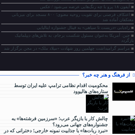
آیفون ۱۸ پرو با چه رنگ‌هایی عرضه می‌شود / عکس
اعتکاف فرصتی برای تقویت روحیه معنوی؛ ۸۰۰ مسجد برای میزبانی
معتکفان آماده شد
راه‌یابی «دربست تا سیاهی» به فینال جشنواره ایتالیایی
چین: آمریکا به‌عنوان مسئول شکست برجام، به تلاش‌های دیپلماتیک
بازگردد
مراسم گرامیداشت چهلمین روز شهادت «میلاد ملک» در مجن برگزار شد
از فرهنگ و هنر چه خبر؟
محکومیت اقدام نظامی ترامپ علیه ایران توسط
ستاره‌های هالیوود
از
کارآفرینی
چالش کار با بازیگر عرب؛ «سرزمین فرشته‌ها» به
جشنواره‌های جهانی می‌رود؟
چه خبر؟
«نبرد ربات‌ها» با جذابیت نمونه خارجی؛ دخترانی که در