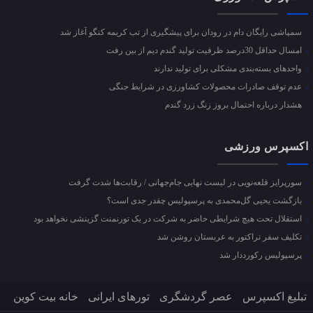
سمپاشی رایگان دام در رودان برای پیشگیری از تب کریمه کنگو آغاز شد
امسال حداقل 30درصد ظرفیت تولید گندم دیم از بین رفت
واحد‌های بسته‌بندی مشکلی برای تولید ندارند
عدم توقف صادرات محصولات کشاورزی در شرایط جنگی
هشدار درباره احتمال بروز زنگ زرد گندم
اکسپرس ورزشی
سورپرایز قلعه‌نویی در لیست نهایی جام‌جهانی / رقابت‌ها شدت گرفت
بازگشت یحیی گل‌محمدی به پرسپولیس چقدر جدی است؟
استقلال تحت هیچ شرایطی حاضر به شرکت در یک تورنمنت گزینشی نخواهد بود
تکلیف سفر تراکتور به عربستان روشن شد
پرسپولیس رکورددار شد
تبلیغ اکسپرس
عصر گردشگری
تورهای ایرانی
خانه بیت کوین