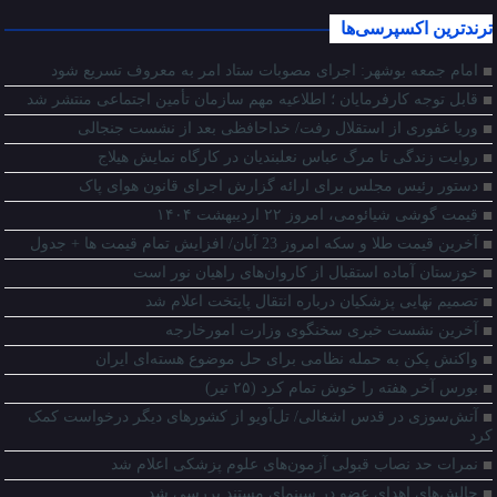
ترندترین اکسپرسی‌ها
امام جمعه بوشهر: اجرای مصوبات ستاد امر به معروف تسریع شود
قابل توجه کارفرمایان ؛ اطلاعیه مهم سازمان تأمین اجتماعی منتشر شد
وریا غفوری از استقلال رفت/ خداحافظی بعد از نشست جنجالی
روایت زندگی تا مرگ عباس نعلبندیان در کارگاه نمایش هیلاج
دستور رئیس مجلس برای ارائه گزارش اجرای قانون هوای پاک
قیمت گوشی شیائومی، امروز ۲۲ اردیبهشت ۱۴۰۴
آخرین قیمت طلا و سکه امروز 23 آبان/ افزایش تمام قیمت ها + جدول
خوزستان آماده استقبال از کاروان‌های راهیان نور است
تصمیم نهایی پزشکیان درباره انتقال پایتخت اعلام شد
آخرین نشست خبری سخنگوی وزارت امورخارجه
واکنش پکن به حمله نظامی برای حل موضوع هسته‌ای ایران
بورس آخر هفته را خوش تمام کرد (۲۵ تیر)
آتش‌سوزی در قدس اشغالی/ تل‌آویو از کشور‌های دیگر درخواست کمک
کرد
نمرات حد نصاب قبولی آزمون‌های علوم پزشکی اعلام شد
چالش‌های اهدای عضو در سینمای مستند بررسی شد