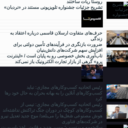
روستا ربات ساختند
تشریح جزئیات جشنواره‌ تلویزیونی مستند در «نردبان»
از
گردشگری
چه خبر؟
حرف‌های متفاوت ارسلان قاسمی درباره اعتقاد به
زندگی
ضرورت بازنگری در فرآیندهای تأمین دولتی برای
از
افزایش سهم شرکت‌های دانش‌بنیان
مدارس
تاب‌آوری بخش خصوصی رو به پایان است / «اینترنت
و
پرو» گرهی از بازار تجارت الکترونیک باز نمی‌کند
دانشگاه
چه
خبر؟
رئیس اتحادیه کسب‌وکارهای مجازی: نباید
کسب‌وکارهای آنلاین را به بهانه بحران به حال خود رها
کرد
رئیس اتحادیه کسب‌وکارهای مجازی: نیمی از
کسب‌وکارهای کوچک در دوران جنگ‌ تراکنش نداشته‌اند
هوش مصنوعی شغل‌ها را می‌بلعد/ موج جدید تعدیل نیرو
در شرکت‌های فناوری
سائوتومه و پرنسیپ؛ مسیر جدید و قانونی اخذ پاسپورت