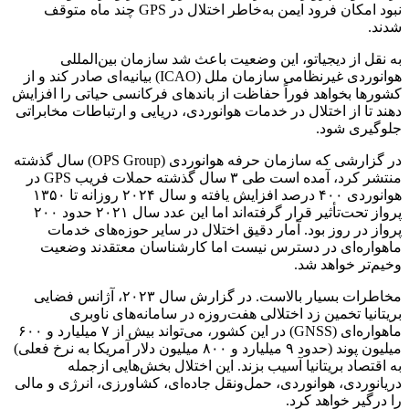
نبود امکان فرود ایمن به‌خاطر اختلال در GPS چند ماه متوقف
شدند.
به نقل از دیجیاتو، این وضعیت باعث شد سازمان بین‌المللی
هوانوردی غیرنظامی سازمان ملل (ICAO) بیانیه‌ای صادر کند و از
کشورها بخواهد فوراً حفاظت از باندهای فرکانسی حیاتی را افزایش
دهند تا از اختلال در خدمات هوانوردی، دریایی و ارتباطات مخابراتی
جلوگیری شود.
در گزارشی که سازمان حرفه‌ هوانوردی (OPS Group) سال گذشته
منتشر کرد، آمده است طی ۳ سال گذشته حملات فریب GPS در
هوانوردی ۴۰۰ درصد افزایش یافته و سال ۲۰۲۴ روزانه تا ۱۳۵۰
پرواز تحت‌تأثیر قرار گرفته‌اند اما این عدد سال ۲۰۲۱ حدود ۲۰۰
پرواز در روز بود. آمار دقیق اختلال در سایر حوزه‌های خدمات
ماهواره‌ای در دسترس نیست اما کارشناسان معتقدند وضعیت
وخیم‌تر خواهد شد.
مخاطرات بسیار بالاست. در گزارش سال ۲۰۲۳، آژانس فضایی
بریتانیا تخمین زد اختلالی هفت‌روزه در سامانه‌های ناوبری
ماهواره‌ای (GNSS) در این کشور، می‌تواند بیش از ۷ میلیارد و ۶۰۰
میلیون پوند (حدود ۹ میلیارد و ۸۰۰ میلیون دلار آمریکا به نرخ فعلی)
به اقتصاد بریتانیا آسیب بزند. این اختلال بخش‌هایی ازجمله
دریانوردی، هوانوردی، حمل‌ونقل جاده‌ای، کشاورزی، انرژی و مالی
را درگیر خواهد کرد.