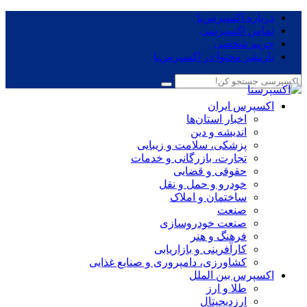
درباره اکسپرس‌نا
تماس اکسپرسی
حریم شخصی
بازنشر محتوا در اکسپرس‌نا
اکسپرس ایران
اخبار استان‌ها
اندیشه و دین
پزشکی، سلامت و زیبایی
تجارت، بازرگانی و خدمات
حقوقی و قضایی
خودرو و حمل و نقل
ساختمان و املاک
صنعت
صنعت خودروسازی
فرهنگ و هنر
کارآفرینی و بازاریابی
کشاورزی، دامپروری و صنایع غذایی
اکسپرس بین الملل
طلا و ارز
ارزدیجیتال