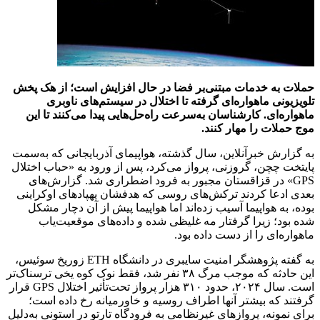
حملات به خدمات مبتنی‌بر فضا در حال افزایش است؛ از هک پخش
تلویزیونی ماهواره‌ای گرفته تا اختلال در سیستم‌های ناوبری
ماهواره‌ای. کارشناسان به‌سرعت راه‌حل‌هایی پیدا می‌کنند تا این
موج حملات را مهار کنند.
به گزارش خبرآنلاین،‌ سال گذشته، هواپیمای آذربایجانی که به‌سمت
پایتخت چچن، گروزنی، پرواز می‌کرد، پس از ورود به «حباب اختلال
GPS» در قزاقستان مجبور به فرود اضطراری شد. گزارش‌های
بعدی ادعا کردند ترکش‌های روسی که هدفشان پهپادهای اوکراینی
بوده، به هواپیما آسیب زده‌اند اما هواپیما پیش از آن دچار مشکل
شده بود؛ زیرا گرفتار مه غلیظی شده و داده‌های موقعیت‌یاب
ماهواره‌ای را از دست داده بود.
به گفته پژوهشگر امنیت سایبری در دانشگاه ETH زوریخ سوئیس،
این حادثه که موجب مرگ ۳۸ نفر شد، فقط نوک کوه یخی ترسناک‌تر
است. سال ۲۰۲۴، حدود ۳۱۰ هزار پرواز تحت‌تأثیر اختلال GPS قرار
گرفتند که بیشتر آنها اطراف روسیه و خاورمیانه رخ داده است؛
برای نمونه، پروازهای غیرنظامی به فرودگاه تارتو در استونی به‌دلیل