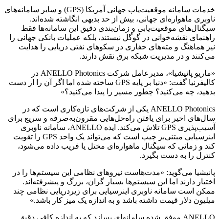
خدمات سامانه موقعیت‌یاب جهانی آمریکا (GPS) و سایر سامانه‌های
ناوبری ماهواره‌ای جهانی، بیش از حد بدیهی انگاشته شده‌اند.
سیگنال‌های موقعیت‌یابی و زمان‌بندی دقیق این سامانه‌ها فقط
راهنمای نقشه‌خوانی در گوگل نیستند، بلکه عملیات بانکی جهانی را
نیز هماهنگ و مته‌های حفاری در سکوهای نفتی دریایی را هدایت
می‌کنند و در مدیریت شبکه برق نقش دارند.
«ماریو پانیشیا»، مدیرعامل شرکت ANELLO Photonics در
کالیفرنیا گفت: «دنیا بر پایه GPS ساخته شده اما اگر آن را از دست
بدهید، چه می‌کنید؟ چطور مسیر را پیدا می‌کنید؟»
ANELLO Photonics یکی از شرکت‌های تازه‌کاری است که در
سال‌های اخیر برای یافتن راه‌حل‌هایی مقرون‌به‌صرفه و سریع برای
آسیب‌پذیری GPS تلاش می‌کند. ایده ANELLO، سامانه ناوبری
اینرسیایی مبتنی‌بر چیپ است که می‌تواند یک واحد GPS را تقویت
کند و زمانی که سیگنال ماهواره‌ای مختل یا فریب داده می‌شود،
کنترل را به دست بگیرد.
پانیشیا می‌گوید: «مدت‌هاست نیروهای نظامی این سیستم‌ها را در
اختیار دارند اما این سیستم‌ها بسیار گران‌، بزرگ و پیشرفته‌اند.
ممکن است سامانه ناوبری اینرسیایی برای زیردریایی نظامی چند
میلیون دلار قیمت داشته باشد و به اندازه یک میز کار باشد.»
ANELLO موفق شده سامانه‌ای بسازد که به اندازه کافی دقیق