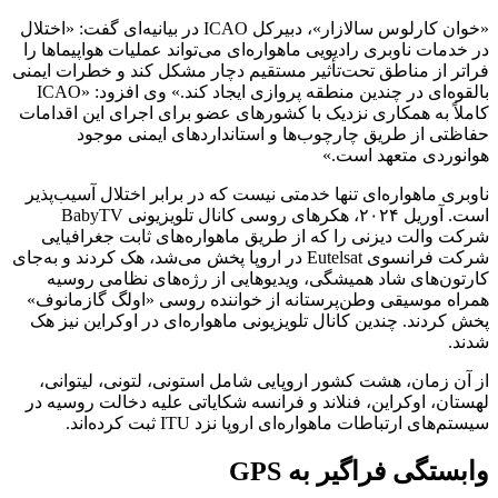
«خوان کارلوس سالازار»، دبیرکل ICAO در بیانیه‌ای گفت: «اختلال
در خدمات ناوبری رادیویی ماهواره‌ای می‌تواند عملیات هواپیماها را
فراتر از مناطق تحت‌تأثیر مستقیم دچار مشکل کند و خطرات ایمنی
بالقوه‌ای در چندین منطقه پروازی ایجاد کند.» وی افزود: «ICAO
کاملاً به همکاری نزدیک با کشورهای عضو برای اجرای این اقدامات
حفاظتی از طریق چارچوب‌ها و استانداردهای ایمنی موجود
هوانوردی متعهد است.»
ناوبری ماهواره‌ای تنها خدمتی نیست که در برابر اختلال آسیب‌پذیر
است. آوریل ۲۰۲۴، هکرهای روسی کانال تلویزیونی BabyTV
شرکت والت دیزنی را که از طریق ماهواره‌های ثابت جغرافیایی
شرکت فرانسوی Eutelsat در اروپا پخش می‌شد، هک کردند و به‌جای
کارتون‌های شاد همیشگی، ویدیوهایی از رژه‌های نظامی روسیه
همراه موسیقی وطن‌پرستانه از خواننده روسی «اولگ گازمانوف»
پخش کردند. چندین کانال تلویزیونی ماهواره‌ای در اوکراین نیز هک
شدند.
از آن زمان، هشت کشور اروپایی شامل استونی، لتونی، لیتوانی،
لهستان، اوکراین، فنلاند و فرانسه شکایاتی علیه دخالت روسیه در
سیستم‌های ارتباطات ماهواره‌ای اروپا نزد ITU ثبت کرده‌اند.
وابستگی فراگیر به GPS