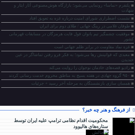
پلتفرم «نماسا» رونمایی می‌شود؛ بازارگاه هوش‌مصنوعی آثار ایثار و
شهادت
نشست اضطراری شورای امنیت درباره غزه به تعویق افتاد
طوفان غلامی در رینگ جهانی / طلای دوم برای ایران
موفقیت چشمگیر تیم بانوان فول فایت هرمزگان در مسابقات قهرمانی
کشور
غزه نماد مقاومت در برابر ظلم جهانی است
معبدی که قوانینش رها می‌شود؛ به فکر فرو رفتن تماشاگر در عین
خندیدن
رادیو قصه‌های خادمان نوجوان را روایت می‌کند
۹۵۰ گروه جهادی در هفته بسیج به مناطق محروم خدمت رسانی کردند
همسان سازی بازنشستگان به مرحله آخر رسید + جزئیات
از فرهنگ و هنر چه خبر؟
محکومیت اقدام نظامی ترامپ علیه ایران توسط
ستاره‌های هالیوود