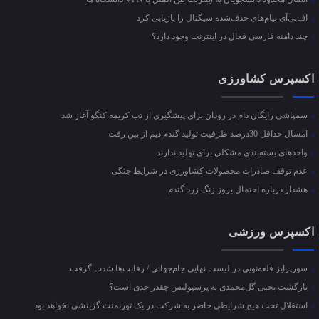
اف‌بی‌آی پیام‌های حذف‌شده سیگنال را بازیابی کرد
چند دامنه فارسی فعال در اینترنت وجود دارد؟
اکسپرس کشاورزی
سمپاشی رایگان دام در رودان برای پیشگیری از تب کریمه کنگو آغاز شد
امسال حداقل 30درصد ظرفیت تولید گندم دیم از بین رفت
واحد‌های بسته‌بندی مشکلی برای تولید ندارند
عدم توقف صادرات محصولات کشاورزی در شرایط جنگی
هشدار درباره احتمال بروز زنگ زرد گندم
اکسپرس ورزشی
سورپرایز قلعه‌نویی در لیست نهایی جام‌جهانی / رقابت‌ها شدت گرفت
بازگشت یحیی گل‌محمدی به پرسپولیس چقدر جدی است؟
استقلال تحت هیچ شرایطی حاضر به شرکت در یک تورنمنت گزینشی نخواهد بود