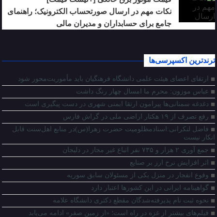
نکات مهم در ارسال صورتحساب الکترونیک؛ راهنمای
جامع برای حسابداران و مدیران مالی
ترندترین اکسپرسی‌ها
ارتقای اعضای هیئت علمی دانشگاه فرهنگیان باید مأموریت‌محور شود
عباس موزون: محرم ما امسال چهار رنگ داشت
دغدغه سمنانی‌ها پیرامون ارتقا ایمنی شهری در دست پیگیری است
رفع تصرف از ۱۹ هکتار اراضی ملی در گراش فارس
فاضل لنکرانی:اسنادمظلومیت حضرت زهرا(س)در منابع اهل‌سنت قابل
انکار نیست
جمع آوری ۲ هزار و ۷۳۵ نفر اتباع غیر مجاز در دلیجان
اثر افزایش نرخ ارز بر صنایع
وقوع انفجار در منزل یکی از مسئولان سابق سوریه
گواهینامه ایرانی در این کشورها اعتبار دارد
نحوه ثبت نام پذیرفته‌شدگان مقطع دکتری دانشگاه علامه
فیلم‌های بیشتر از غزه در راه است؛ «از زمین صفر» ادامه می‌یابد