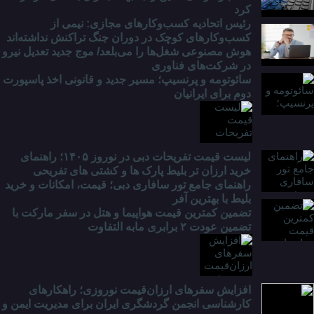
کرد
رئیس اتحادیه کسب‌وکارهای مجازی: نیمی از
کسب‌وکارهای کوچک در دوران جنگ‌ تراکنش نداشته‌اند
هوش مصنوعی شغل‌ها را می‌بلعد/ موج جدید تعدیل نیرو
در شرکت‌های فناوری
سائوتومه و پرنسیپ؛ مسیر جدید و قانونی اخذ پاسپورت
دوم برای ایرانیان
لیست قیمت تفریحات دبی در نوروز ۱۴۰۵؛ راهنمای
خرید ارزان تر بلیط پارک ها و کشتی های تفریحی
راهنمای جامع تور سافاری دبی؛ قیمت، امکانات و خرید
بلیط با بهترین آفر
تضمین کمترین قیمت هواپیما و هتل در سفر مارکت با
تضمین عودت ۲ برابری مابه التفاوت
افزایش سفرهای ارزان‌قیمت نوروزی؛ راهکارهای
کارشناسی انجمن گردشگری ایران برای مدیریت ایمن و