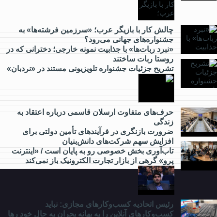
از
کارآفرینی
چالش کار با بازیگر عرب؛ «سرزمین فرشته‌ها» به
جشنواره‌های جهانی می‌رود؟
چه خبر؟
«نبرد ربات‌ها» با جذابیت نمونه خارجی؛ دخترانی که در
روستا ربات ساختند
تشریح جزئیات جشنواره‌ تلویزیونی مستند در «نردبان»
از
گردشگری
چه خبر؟
حرف‌های متفاوت ارسلان قاسمی درباره اعتقاد به
زندگی
ضرورت بازنگری در فرآیندهای تأمین دولتی برای
از
افزایش سهم شرکت‌های دانش‌بنیان
مدارس
تاب‌آوری بخش خصوصی رو به پایان است / «اینترنت
و
پرو» گرهی از بازار تجارت الکترونیک باز نمی‌کند
دانشگاه
چه
خبر؟
رئیس اتحادیه کسب‌وکارهای مجازی: نباید
کسب‌وکارهای آنلاین را به بهانه بحران به حال خود رها