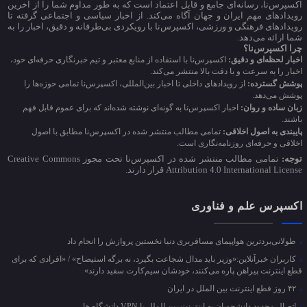
اکسپرس‌نا، رسانه‌ای جامع و قابل اعتماد است که به طور مداوم شما را از آخرین
رویدادهای مهم ایران و جهان آگاه می‌کند. از اخبار سیاسی و اجتماعی گرفته تا
رویدادهای فرهنگی و ورزشی، اکسپرس‌نا با رویکردی بی‌طرفانه و دقیق، اخبار را به
شما ارائه می‌دهد.
چرا اکسپرس‌نا؟
اخبار لحظه‌ای و دقیق:
اکسپرس‌نا با استفاده از منابع معتبر و تیم خبرنگاری حرفه‌ای خود،
اخبار را به سرعت و با دقت بالا منتشر می‌کند.
پوشش گسترده:
از رویدادهای داخلی تا اخبار بین‌المللی، اکسپرس‌نا تمامی حوزه‌ها را
پوشش می‌دهد.
زبان ساده و روان:
اخبار اکسپرس‌نا به گونه‌ای نوشته شده‌اند که برای عموم قابل فهم
باشند.
پایبندی به اصول اخلاقی:
تمامی مطالب منتشر شده در اکسپرس‌نا مطابق با اصول
اخلاقی و حرفه‌ای روزنامه‌نگاری است.
توجه:
تمامی مطالب منتشر شده در اکسپرس‌نا تحت مجوز Creative Commons
Attribution 4.0 International License قرار دارند.
اکسپرس علم و فناوری
طولانی‌بردترین هواپیمای مسافربری دنیا نخستین پروازش را انجام داد
کاربران خبرآنلاین:«وزیر باید مدال شجاعت بگیرد، نه برگه استیضاح» / «افرادی که برای
قطع اینترنت پیراهن پاره می‌کنند، خودشان سیم‌کارت سفید دارند»
۴۲ روز قطع اینترنت بین الملل در ایران
اتصال محدود دانشجویان به اینترنت بین الملل با VPN دانشگاه ها