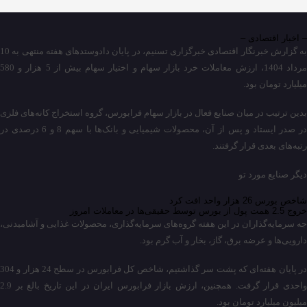
– اخبار اقتصادی –
به گزارش خبرنگار اقتصادی خبرگزاری تسنیم، در پایان دادوستدهای هفته منتهی به 10
مرداد 1404، ارزش معاملات خرد بازار سهام و اختیار سهام بیش از 5 هزار و 580
میلیارد تومان بود.
بدین ترتیب در میان صنایع فعال در بازار سهام فرابورس، گروه استخراج کانه‌های فلزی
در صدر ایستاد و پس از آن، محصولات شیمیایی و بانک‌ها با سهم 8 و 6 درصدی در
رتبه‌های بعدی قرار گرفتند.
دیگر صنایع مورد تو
شاخص بورس 26 هزار واحد افت کرد
خروج 2.5 همت پول از بورس توسط حقیقی‌ها در معاملات امروز
جه سرمایه‌گذاران در این هفته گروه‌های سرمایه‌گذاری، محصولات غذایی و آشامیدنی،
دارویی‌ها و عرضه برق، گاز، بخار و آب گرم بود.
در پایان هفته‌ای که پشت سر گذاشتیم، شاخص کل فرابورس در سطح 24 هزار و 304
واحدی قرار گرفت. همچنین، ارزش بازار فرابورس ایران در این تاریخ بالغ بر 2.9
میلیون میلیارد تومان بود.