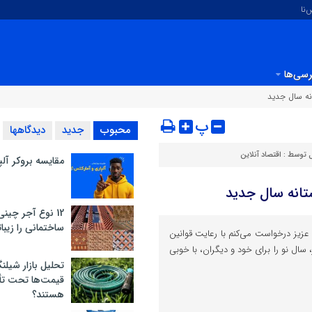
‌نا
سی‌ها
نه سال جدید
پ
محبوب
جدید
دیدگاهها
ل توسط :
اقتصاد آنلاین
مقایسه بروکر آل
تانه سال جدید
12 نوع آجر چینی
ساختمانی را زیبات
زیز درخواست می‌کنم با رعایت قوانین
 سال نو را برای خود و دیگران، با خوبی
تحلیل بازار شیلنگ
قیمت‌ها تحت تأث
هستند؟