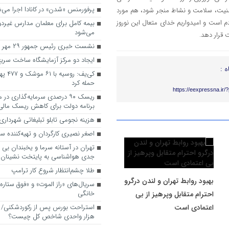
پرفورمنس «شدن» در کانادا اجرا می‌
منیت، سلامت و نشاط منجر شود، هم مورد
 است و امیدواریم خدای متعال این نوروز
بیمه کامل برای معلمان مدارس غیردو
می‌شود
 قرار دهد.
نشست خبری رئیس جمهور ۲۹ مهر برگزار می‌شود
ایجاد دو مرکز آزمایشگاه ساخت سریع
ه :
کی‌یف: ر
حمله کرد
https://eexpressna.ir
ریسک ۹۰ درصدی سرمایه‌گذاری در
برنامه دولت برای کاهش ریسک ما
هزینه نجومی تابلو تبلیغاتی شهرداری
اصغر نصیری کارگردان و تهیه‌کننده 
تهران در آستانه سرما و یخبندان بی 
جدی هواشناسی به پایتخت نشینان
طلا چشم‌انتظار شروع کار ترامپ
بهبود روابط تهران و لندن درگرو
سریال‌های «راز الموت» و «فوق ستار
خانگی
احترام متقابل وپرهیز از بی‌
اعتمادی است
هزار واحدی شاخص کل چیست؟