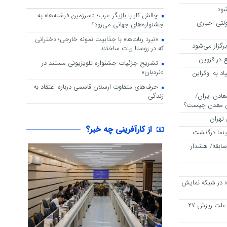
شود
چالش کار با بازیگر عرب؛ «سرزمین فرشته‌ها» به
لتی اجباری
جشنواره‌های جهانی می‌رود؟
«نبرد ربات‌ها» با جذابیت نمونه خارجی؛ دخترانی
که در روستا ربات ساختند
 در قزوین
تشریح جزئیات جشنواره‌ تلویزیونی مستند در
«نردبان»
وسیه با ۶۱ موشک و ۴۷۷ پهپاد به اوکراین
حرف‌های متفاوت ارسلان قاسمی درباره اعتقاد به
 معادن ایران/
زندگی
لی معدن چیست؟
 تهران
از کارآفرینی چه خبر؟
سینما درگذشت
سابقه/ هشدار
ه» در شبکه نمایش
استراحت بورس پس از رکوردشکنی/ علت ریزش ۲۷