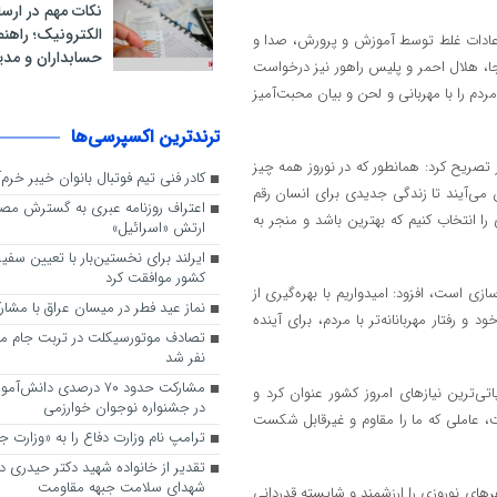
نکات مهم در ار
الکترونیک؛ راهنم
 عادات غلط توسط آموزش و پرورش، صدا و
حسابداران و مدی
جا، هلال احمر و پلیس راهور نیز درخواست
دم را با مهربانی و لحن و بیان محبت‌آمیز
ترندترین اکسپرسی‌ها
 تصریح کرد: همانطور که در نوروز همه چیز
کادر فنی تیم فوتبال بانوان خیبر خرم
ن می‌آیند تا زندگی جدیدی برای انسان رقم
اعتراف روزنامه عبری به گسترش مصر
را انتخاب کنیم که بهترین باشد و منجر به
ارتش «اسرائیل»
ایرلند برای نخستین‌بار با تعیین سف
کشور موافقت کرد
زی است، افزود: امیدواریم با بهره‌گیری از
نماز عید فطر در میسان عراق با مشا
 رفتار مهربانانه‌تر با مردم، برای آینده
تصادف موتورسیکلت در تربت جام م
نفر شد
مشارکت حدود ۷۰ درصدی دا
‌ترین نیازهای امروز کشور عنوان کرد و
در جشنواره نوجوان خوارزمی
 عاملی که ما را مقاوم و غیرقابل شکست
ترامپ نام وزارت دفاع را به «وزارت ج
تقدیر از خانواده شهید دکتر حیدری 
شهدای سلامت جبهه مقاومت
ی نوروزی را ارزشمند و شایسته قدردانی