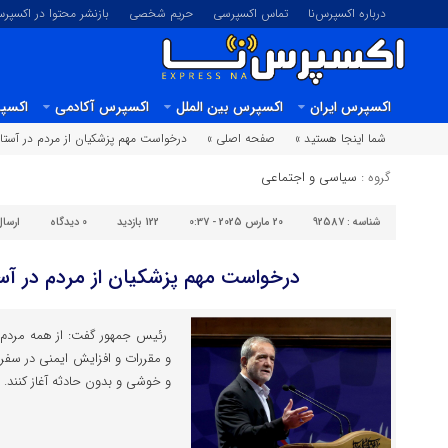
درباره اکسپرس‌نا
تماس اکسپرسی
حریم شخصی
بازنشر محتوا در اکسپرس
اکسپرس ایران
اکسپرس بین الملل
اکسپرس آکادمی
اکسپر
شما اینجا هستید »
صفحه اصلی »
درخواست مهم پزشکیان از مردم در آستا
گروه :
سیاسی و اجتماعی
شناسه :
92587
20 مارس 2025 - 0:37
122 بازدید
0
دیدگاه
ارسا
درخواست مهم پزشکیان از مردم در آس
رئیس جمهور گفت: از همه مردم ع
و مقررات و افزایش ایمنی در سفر،
و خوشی و بدون حادثه آغاز کنند.