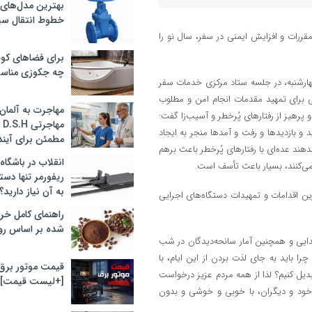
بهترین مدل‌های 
خطوط انتقال سی
ررات و افزایش ایمنی در سفر، سال نو را
برای فضاهای کوچ
چه جکوزی مناس
چهارشنبه، در جلسه ستاد مرکزی خدمات سفر
جرایی برای تمهید مقدمات انجام امن و مطلوب
مهاجرت به آلمان 
پرهیز از رفتارهای پُرخطر و آسیب‌زا گفت:
مه
 و بازدیدها و رفت و آمدها منجر به ایجاد
مطمئن برای آیند
ند عده‌ای با رفتارهای پُرخطر باعث برهم
انقلاب در باشگاه
 می‌کنند، بسیار باعث تأسف است.
ریفورمر تنها دس
به آن نیاز دارید؟
رکزی خدمات سفر نوروز ۱۴۰۴، در جریان آخرین اقدامات و تمهیدات دستگاه‌های اجرایی
راهنمای کامل خر
شده بر اساس رو
تدایی و همچنین آمار سانحه‌دیدگان در شب
ا باید به جای لذت بردن از این ایام، با
قیمت موتور برق
تبدیل کنیم؟ لذا از همه مردم عزیز درخواست
[+لیست قیمت]
ی خود و دیگران، با خوبی و خوشی و بدون