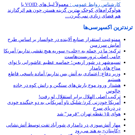
کارشناس روابط عمومی :
معمولاً لیبل‌های VOID یا
هولوگرام‌های کوچک بهترین گزینه هستن چون هم اثرگذارند
هم فضای زیادی نمی‌گیرن....
ترندترین اکسپرسی‌ها
ممنوعیت استقرار صنایع آلاینده در خوانسار بر اساس طرح
آمایش سرزمین
ترکیه: ما در حمله به «حلب» سوریه هیچ نقشی نداریم/ آمریکا
حامی اصلی تروریست‌هاست
نسیم‌شهر در شور اربعین؛ حماسه عظیم عاشورایی با نوای
مداح های نامدار
وزیر دفاع: اعتمادی به آتش بس نداریم/ آماده پاسخی قاطع
هستیم
هشدار ورود موج بارش‌های سنگین و رانش کوه در جاده
چالوس
ترکیب اصلی الهلال برابر استقلال لو رفت!
آمریکا خودزنی کرد/ شلیک ناو آمریکایی به دو جنگنده خودی
در دریای سرخ
هوای ۱۵ نقطه تهران “قرمز” شد
مهار آتش‌سوزی در دامداری شورآباد تفت توسط آتش‌نشانی
«کاپیتان» به هند می‌رود