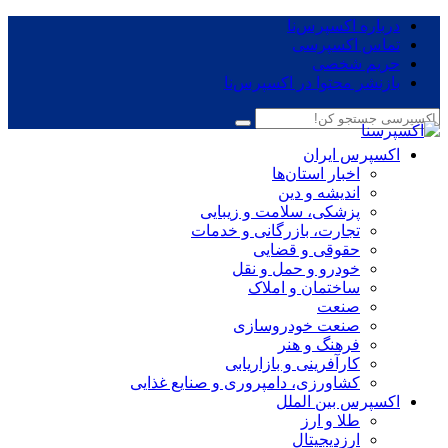
درباره اکسپرس‌نا
تماس اکسپرسی
حریم شخصی
بازنشر محتوا در اکسپرس‌نا
اکسپرس ایران
اخبار استان‌ها
اندیشه و دین
پزشکی، سلامت و زیبایی
تجارت، بازرگانی و خدمات
حقوقی و قضایی
خودرو و حمل و نقل
ساختمان و املاک
صنعت
صنعت خودروسازی
فرهنگ و هنر
کارآفرینی و بازاریابی
کشاورزی، دامپروری و صنایع غذایی
اکسپرس بین الملل
طلا و ارز
ارزدیجیتال