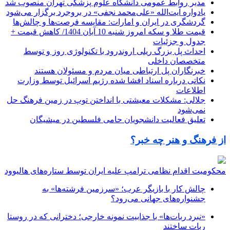
مدیر روابط عمومی دانشگاه علوم پزشکی تهران منصوب شد
یادواره آیت‌الله «علی‌محمد نجفی» در بروجرد برگزار می‌شود
گردشگری در ایران و امارات: مقایسه فرصت‌ها و چالش‌ها
قیمت طلا و سکه امروز شنبه 10 آبان 1404/ کاهش قیمت +
جدول و جزئیات
احداث پل بزرگ ریلی اروندرود با تکنولوژی روز و توسط
متخصصان داخلی
خبرنگاران پل ارتباطی میان مردم و مسئولان هستند
نکاتی درباره اسناد افشا شده رژیم اسرائیل توسط وزارت
اطلاعات
جلالی: مشکلات معیشتی با انداختن توپ در زمین فرهنگ حل
نمی‌شود
تعلیق فعالیت دانشجویان حامی فلسطین در میشیگان
از فرهنگ و هنر چه خبر؟
محکومیت اقدام نظامی ترامپ علیه ایران توسط ستاره‌های هالیوود
چالش کار با بازیگر عرب؛ «سرزمین فرشته‌ها» به
جشنواره‌های جهانی می‌رود؟
«نبرد ربات‌ها» با جذابیت نمونه خارجی؛ دخترانی که در روستا
ربات ساختند