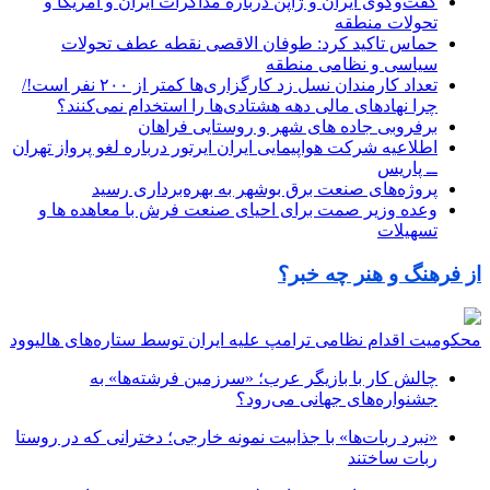
گفت‌وگوی ایران و ژاپن درباره مذاکرات ایران و آمریکا و
تحولات منطقه
حماس تاکید کرد: طوفان الاقصی نقطه عطف تحولات
سیاسی و نظامی منطقه
تعداد کارمندان نسل زد کارگزاری‌ها کمتر از ۲۰۰ نفر است!/
چرا نهاد‌های مالی دهه هشتادی‌ها را استخدام نمی‌کنند؟
برفروبی جاده های شهر و روستایی فراهان
اطلاعیه شرکت هواپیمایی ایران ایرتور درباره لغو پرواز تهران
ــ پاریس
پروژه‌های صنعت برق بوشهر به بهره‌برداری رسید
وعده وزیر صمت برای احیای صنعت فرش با معاهده ها و
تسهیلات
از فرهنگ و هنر چه خبر؟
محکومیت اقدام نظامی ترامپ علیه ایران توسط ستاره‌های هالیوود
چالش کار با بازیگر عرب؛ «سرزمین فرشته‌ها» به
جشنواره‌های جهانی می‌رود؟
«نبرد ربات‌ها» با جذابیت نمونه خارجی؛ دخترانی که در روستا
ربات ساختند