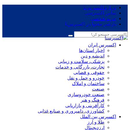
درباره اکسپرس‌نا
تماس اکسپرسی
حریم شخصی
بازنشر محتوا در اکسپرس‌نا
اکسپرس ایران
اخبار استان‌ها
اندیشه و دین
پزشکی، سلامت و زیبایی
تجارت، بازرگانی و خدمات
حقوقی و قضایی
خودرو و حمل و نقل
ساختمان و املاک
صنعت
صنعت خودروسازی
فرهنگ و هنر
کارآفرینی و بازاریابی
کشاورزی، دامپروری و صنایع غذایی
اکسپرس بین الملل
طلا و ارز
ارزدیجیتال