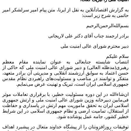
به گزارش اقتصادآنلاین به نقل از ایرنا، متن پیام امیر سرلشکر امیر
حاتمی به شرح زیر است:
بسم‌الله‌الرحمن‌الرحیم
برادر ارجمند جناب آقای دکتر علی لاریجانی
دبیر محترم شورای عالی امنیت ملی
سلام علیکم
انتصاب شایسته جنابعالی به عنوان نماینده مقام معظم
رهبری(مدظله العالی) و دبیر شورای عالی امنیت ملی که حاکی از
حسن اعتماد به سوابق ارزشمند انقلابی و مدیریتی آن برادر متعهد،
متفکر و توانمند در مناصب و مسئولیت‌های راهبردی نظام مقدس
جمهوری اسلامی ایران است، تبریک و تهنیت عرض می‌نمایم.
ان‌شاءالله در این دوره مسئولیت خطیر، با برقراری تعاملات موثر
فی‌مابین دبیرخانه وزین شورای عالی امنیت ملی و ارتش جمهوری
اسلامی ایران به تحقق ماموریت مهم ارتش در پاسداری و حفاظت
از استقلال، تمامیت ارضی و نظام جمهوری اسلامی در این شرایط
خطیر کشور، جامه عمل پوشانده شود.
توفیقات روزافزونتان را از پیشگاه خداوند متعال در پیشبرد اهداف