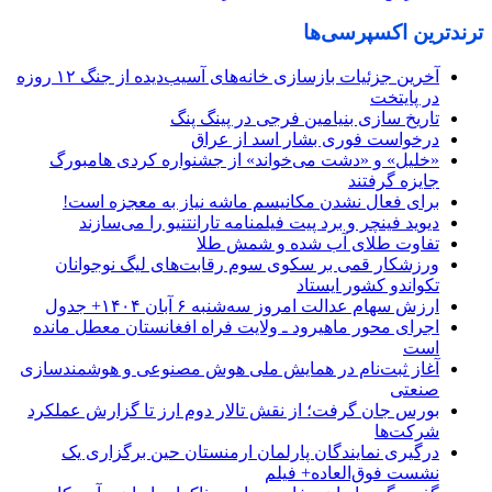
ترندترین اکسپرسی‌ها
آخرین جزئیات بازسازی خانه‌های آسیب‌دیده از جنگ ۱۲ روزه
در پایتخت
تاریخ سازی بنیامین فرجی در پینگ پنگ
درخواست فوری بشار اسد از عراق
«خلیل» و «دشت می‌خواند» از جشنواره کردی هامبورگ
جایزه گرفتند
برای فعال نشدن مکانیسم ماشه نیاز به معجزه است!
دیوید فینچر و برد پیت فیلمنامه تارانتنیو را می‌سازند
تفاوت طلای آب شده و شمش طلا
ورزشکار قمی بر سکوی سوم رقابت‌های لیگ نوجوانان
تکواندو کشور ایستاد
ارزش سهام عدالت امروز سه‌شنبه ۶ آبان ۱۴۰۴+ جدول
اجرای محور ماهیرود ـ ولایت فراه افغانستان ‌معطل مانده
است
آغاز ثبت‌نام در همایش ملی هوش مصنوعی و هوشمندسازی
صنعتی
بورس جان گرفت؛ از نقش تالار دوم ارز تا گزارش عملکرد
شرکت‌ها
درگیری نمایندگان پارلمان ارمنستان حین برگزاری یک
نشست فوق‌العاده+ فیلم