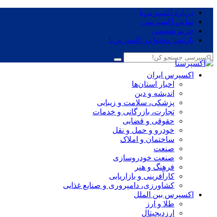
درباره اکسپرس‌نا
تماس اکسپرسی
حریم شخصی
بازنشر محتوا در اکسپرس‌نا
اکسپرس ایران
اخبار استان‌ها
اندیشه و دین
پزشکی، سلامت و زیبایی
تجارت، بازرگانی و خدمات
حقوقی و قضایی
خودرو و حمل و نقل
ساختمان و املاک
صنعت
صنعت خودروسازی
فرهنگ و هنر
کارآفرینی و بازاریابی
کشاورزی، دامپروری و صنایع غذایی
اکسپرس بین الملل
طلا و ارز
ارزدیجیتال