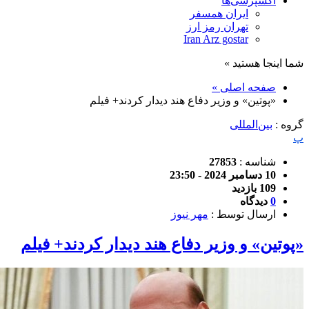
اکسپرسی‌ها
ایران همسفر
تهران رمز ارز
Iran Arz gostar
شما اینجا هستید »
صفحه اصلی »
«پوتین» و وزیر دفاع هند دیدار کردند+ فیلم
گروه :
بین‌المللی
پ
شناسه :
27853
10 دسامبر 2024 - 23:50
109 بازدید
0
دیدگاه
ارسال توسط :
مهر نیوز
«پوتین» و وزیر دفاع هند دیدار کردند+ فیلم