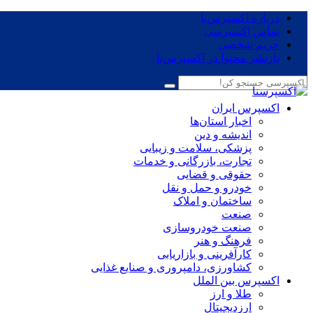
درباره اکسپرس‌نا
تماس اکسپرسی
حریم شخصی
بازنشر محتوا در اکسپرس‌نا
اکسپرس ایران
اخبار استان‌ها
اندیشه و دین
پزشکی، سلامت و زیبایی
تجارت، بازرگانی و خدمات
حقوقی و قضایی
خودرو و حمل و نقل
ساختمان و املاک
صنعت
صنعت خودروسازی
فرهنگ و هنر
کارآفرینی و بازاریابی
کشاورزی، دامپروری و صنایع غذایی
اکسپرس بین الملل
طلا و ارز
ارزدیجیتال