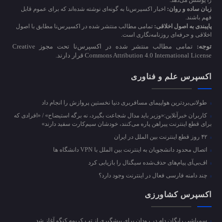
را پوشش می‌دهد.
زبان ساده و روان:
اخبار اکسپرس‌نا به گونه‌ای نوشته شده‌اند که برای عموم قابل
فهم باشند.
پایبندی به اصول اخلاقی:
تمامی مطالب منتشر شده در اکسپرس‌نا مطابق با اصول
اخلاقی و حرفه‌ای روزنامه‌نگاری است.
توجه:
تمامی مطالب منتشر شده در اکسپرس‌نا تحت مجوز Creative
Commons Attribution 4.0 International License قرار دارند.
اکسپرس علم و فناوری
طولانی‌بردترین هواپیمای مسافربری دنیا نخستین پروازش را انجام داد
کاربران خبرآنلاین:«وزیر باید مدال شجاعت بگیرد، نه برگه استیضاح» / «افرادی که
برای قطع اینترنت پیراهن پاره می‌کنند، خودشان سیم‌کارت سفید دارند»
۴۲ روز قطع اینترنت بین الملل در ایران
اتصال محدود دانشجویان به اینترنت بین الملل با VPN دانشگاه ها
اف‌بی‌آی پیام‌های حذف‌شده سیگنال را بازیابی کرد
چند دامنه فارسی فعال در اینترنت وجود دارد؟
اکسپرس کشاورزی
سمپاشی رایگان دام در رودان برای پیشگیری از تب کریمه کنگو آغاز شد