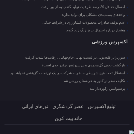
امسال حداقل 30درصد ظرفیت تولید گندم دیم از بین رفت
واحد‌های بسته‌بندی مشکلی برای تولید ندارند
عدم توقف صادرات محصولات کشاورزی در شرایط جنگی
هشدار درباره احتمال بروز زنگ زرد گندم
اکسپرس ورزشی
سورپرایز قلعه‌نویی در لیست نهایی جام‌جهانی / رقابت‌ها شدت گرفت
بازگشت یحیی گل‌محمدی به پرسپولیس چقدر جدی است؟
استقلال تحت هیچ شرایطی حاضر به شرکت در یک تورنمنت گزینشی نخواهد بود
تکلیف سفر تراکتور به عربستان روشن شد
پرسپولیس رکورددار شد
تبلیغ اکسپرس
عصر گردشگری
تورهای ایرانی
خانه بیت کوین