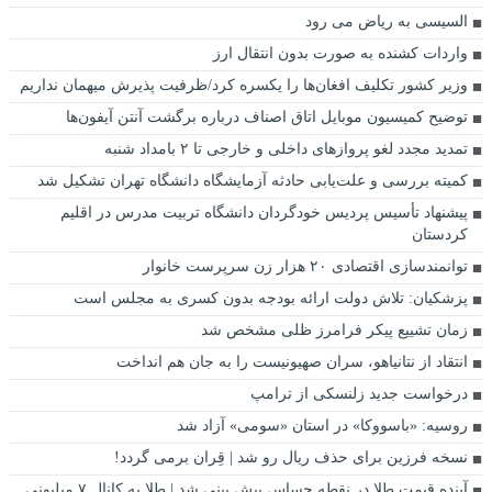
السیسی به ریاض می رود
واردات کشنده به صورت بدون انتقال ارز
وزیر کشور تکلیف افغان‌ها را یکسره کرد/ظرفیت پذیرش میهمان نداریم
توضیح کمیسیون موبایل اتاق اصناف درباره برگشت آنتن آیفون‌ها
تمدید مجدد لغو پروازهای داخلی و خارجی تا ۲ بامداد شنبه
کمیته بررسی و علت‌یابی حادثه آزمایشگاه دانشگاه تهران تشکیل شد
پیشنهاد تأسیس پردیس خودگردان دانشگاه تربیت مدرس در اقلیم
کردستان
توانمندسازی اقتصادی ۲۰ هزار زن سرپرست خانوار
پزشکیان: تلاش دولت ارائه بودجه بدون کسری به مجلس است
زمان تشییع پیکر فرامرز ظلی مشخص شد
انتقاد از نتانیاهو، سران صهیونیست را به جان هم انداخت
درخواست جدید زلنسکی از ترامپ
روسیه: «باسووکا» در استان «سومی» آزاد شد
نسخه فرزین برای حذف ریال رو شد | قِران برمی گردد!
آینده قیمت طلا در نقطه حساس پیش بینی شد | طلا به کانال ۷ میلیونی