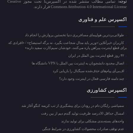
توجه:
تمامی مطالب منتشر شده در اکسپرس‌نا تحت مجوز Creative
Commons Attribution 4.0 International License قرار دارند.
اکسپرس علم و فناوری
طولانی‌بردترین هواپیمای مسافربری دنیا نخستین پروازش را انجام داد
کاربران خبرآنلاین:«وزیر باید مدال شجاعت بگیرد، نه برگه استیضاح» / «افرادی که
برای قطع اینترنت پیراهن پاره می‌کنند، خودشان سیم‌کارت سفید دارند»
۴۲ روز قطع اینترنت بین الملل در ایران
اتصال محدود دانشجویان به اینترنت بین الملل با VPN دانشگاه ها
اف‌بی‌آی پیام‌های حذف‌شده سیگنال را بازیابی کرد
چند دامنه فارسی فعال در اینترنت وجود دارد؟
اکسپرس کشاورزی
سمپاشی رایگان دام در رودان برای پیشگیری از تب کریمه کنگو آغاز شد
امسال حداقل 30درصد ظرفیت تولید گندم دیم از بین رفت
واحد‌های بسته‌بندی مشکلی برای تولید ندارند
عدم توقف صادرات محصولات کشاورزی در شرایط جنگی