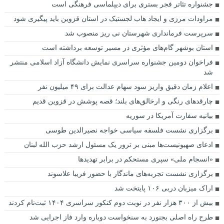
جشنواره تئاتر فجر بستری برای دیپلماسی فرهنگی است
مراودات مرزی و ایجاد هاب لجستیک در استان قزوین باید پیگیری شود
سرپرست فرمانداری شهرستان نی ریز منصوب شد
استان بوشهر گام‌های مؤثری در مسیر توسعه برداشته است
فراخوان دومین جشنواره سراسری نمایش دانشگاه آزاد اسلامی منتشر
شد
اعلام زمان دقیق واریز سود سهام عدالت برای ۴۹ میلیون نفر
چارقدهای رنگی و ارخالق‌های بلند؛ قصه پوشش در قزوین قدیم
بیانیه سفارت آمریکا در سوریه
برگزاری نشست فلسفه سیاسی خواجه نصیرالدین طوسی
ادعای صهیونیست‌ها مبنی بر ترور یک مسئول ارشد حزب الله لبنان
«انسجام ملی» سپری مستحکم در برابر تهدیدها
برگزاری نشست تجربه‌های ماندگار با حضور فریبا علاسوند
اراک میزبان دربی ۱۰۶ پایتخت شد
بیش از ۳۰۰ هزار نفر در نوبت دوم کنکور سراسری ۱۴۰۴ ثبت‌نام کردند
طرح راه اصلی بجنورد به سنخواست دوباره وارد فاز اجرایی شد