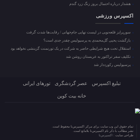
هشدار درباره احتمال بروز زنگ زرد گندم
اکسپرس ورزشی
سورپرایز قلعه‌نویی در لیست نهایی جام‌جهانی / رقابت‌ها شدت گرفت
بازگشت یحیی گل‌محمدی به پرسپولیس چقدر جدی است؟
استقلال تحت هیچ شرایطی حاضر به شرکت در یک تورنمنت گزینشی نخواهد بود
تکلیف سفر تراکتور به عربستان روشن شد
پرسپولیس رکورددار شد
تبلیغ اکسپرس
عصر گردشگری
تورهای ایرانی
خانه بیت کوین
تمام حقوق این وب سایت برای مرکز اکسپرس‌نا محفوظ است.
نشر مطالب با ذکر نام اکسپرس‌نا بلامانع است.
طراحی سایت :
اکسپرس‌نا