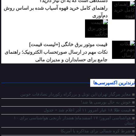
دستگاهی است که به آن نیاز دارید؟
راهنمای کامل خرید قهوه آسیاب شده بر اساس روش
دم‌آوری
قیمت موتور برق خانگی [+لیست قیمت]
نکات مهم در ارسال صورتحساب الکترونیک؛ راهنمای
جامع برای حسابداران و مدیران مالی
ترندترین اکسپرسی‌ها
معابر مرگبار تهران/این تونل و بزرگراه رکوردار تصادفات خونین
خوش به حال بورسی ها شد!
قیمت طلا ۱۸ عیار امروز ۱۱ آذر اعلام شد + جدول
هواشناسی امروز؛ ۱۷ اسفندماه| هشدار نارنجی هواشناسی برای ۱۰
استان
شرط کره شمالی برای مذاکره با آمریکا