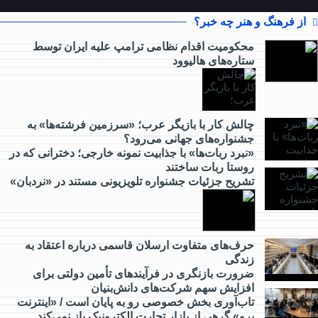
از فرهنگ و هنر چه خبر؟
محکومیت اقدام نظامی ترامپ علیه ایران توسط
ستاره‌های هالیوود
از
کارآفرینی
چالش کار با بازیگر عرب؛ «سرزمین فرشته‌ها» به
جشنواره‌های جهانی می‌رود؟
چه خبر؟
«نبرد ربات‌ها» با جذابیت نمونه خارجی؛ دخترانی که در
روستا ربات ساختند
تشریح جزئیات جشنواره‌ تلویزیونی مستند در «نردبان»
از
گردشگری
چه خبر؟
حرف‌های متفاوت ارسلان قاسمی درباره اعتقاد به
زندگی
ضرورت بازنگری در فرآیندهای تأمین دولتی برای
از
افزایش سهم شرکت‌های دانش‌بنیان
مدارس
تاب‌آوری بخش خصوصی رو به پایان است / «اینترنت
و
پرو» گرهی از بازار تجارت الکترونیک باز نمی‌کند