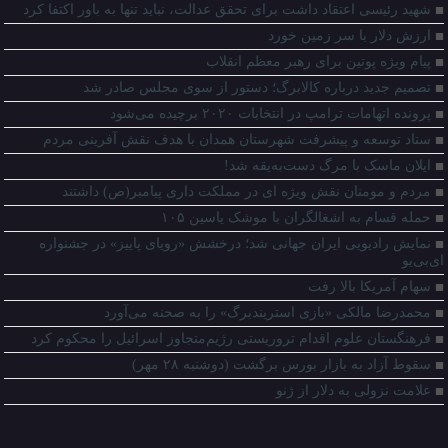
شهید رئیسی اعتقاد داشت برای تحقق عدالت، نباید تنها به باور اکتفا کرد
ارزش دلار با سر زمین خورد
پیام ویژه پوتین برای رهبر معظم انقلاب
تصمیم جدید درباره کالابرگ؛ دستور از سوی مجلس صادر شد
پرونده اتهامات ترامپ در انتخابات ۲۰۲۰ برچیده می‌شود
ستاد توسعه و پیشرفت شهرستان همدان با هدف نقش آفرینی مردم
ایلان ماسک با مرگ دست‌به‌یقه شد!
مردم و مومنان نقش ویژه ای در مملکت داری پیامبر(ص) داشتند
حمله قسام به اشغالگران با موشک یاسین ۱۰۵
نمایش رادیویی ایران جهانی شد؛ درخشش «رویای پاییز» در جشنواره
ای‌بی‌یو
سهام آمریکا بالا رفت
محمدرضا مالکی «بازی استریندبرگ» را به صحنه می‌آورد
فرهنگستان علوم اقدام تروریستی رژیم‌متجاوز اسرائیل را محکوم کرد
سقوط آزاد به بازار بورس برگشت (دوشنبه ۲۸ مهر)
علامت نزولی به دلار از ژنو