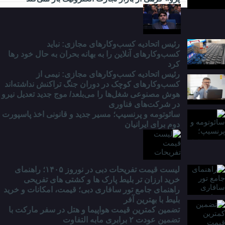
دانشگاه
چه
خبر؟
رئیس اتحادیه کسب‌وکارهای مجازی: نباید
کسب‌وکارهای آنلاین را به بهانه بحران به حال خود رها
کرد
رئیس اتحادیه کسب‌وکارهای مجازی: نیمی از
کسب‌وکارهای کوچک در دوران جنگ‌ تراکنش نداشته‌اند
هوش مصنوعی شغل‌ها را می‌بلعد/ موج جدید تعدیل نیرو
در شرکت‌های فناوری
سائوتومه و پرنسیپ؛ مسیر جدید و قانونی اخذ پاسپورت
دوم برای ایرانیان
لیست قیمت تفریحات دبی در نوروز ۱۴۰۵؛ راهنمای
خرید ارزان تر بلیط پارک ها و کشتی های تفریحی
راهنمای جامع تور سافاری دبی؛ قیمت، امکانات و خرید
بلیط با بهترین آفر
تضمین کمترین قیمت هواپیما و هتل در سفر مارکت با
تضمین عودت ۲ برابری مابه التفاوت