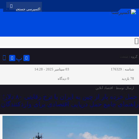
پ
گروه :
صنعت
شناسه :
176329
03 سپتامبر 2025 - 14:28
78 بازدید
0
دیدگاه
ارسال توسط :
اقتصاد آنلاین
حمل خرده بار از چین به ایران با نرخ رقابتی ۸۰ دلار؛
راهنمای جامع حمل دریایی اقتصادی برای واردکنندگان