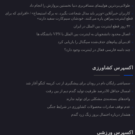
طولانی‌بردترین هواپیمای مسافربری دنیا نخستین پروازش را انجام داد
کاربران خبرآنلاین:«وزیر باید مدال شجاعت بگیرد، نه برگه استیضاح» / «افرادی که برای
قطع اینترنت پیراهن پاره می‌کنند، خودشان سیم‌کارت سفید دارند»
۴۲ روز قطع اینترنت بین الملل در ایران
اتصال محدود دانشجویان به اینترنت بین الملل با VPN دانشگاه ها
اف‌بی‌آی پیام‌های حذف‌شده سیگنال را بازیابی کرد
چند دامنه فارسی فعال در اینترنت وجود دارد؟
اکسپرس کشاورزی
سمپاشی رایگان دام در رودان برای پیشگیری از تب کریمه کنگو آغاز شد
امسال حداقل 30درصد ظرفیت تولید گندم دیم از بین رفت
واحد‌های بسته‌بندی مشکلی برای تولید ندارند
عدم توقف صادرات محصولات کشاورزی در شرایط جنگی
هشدار درباره احتمال بروز زنگ زرد گندم
اکسپرس ورزشی