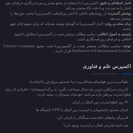
اخبار لحظه‌ای و دقیق:
اکسپرس‌نا با استفاده از منابع معتبر و تیم خبرنگاری حرفه‌ای خود،
اخبار را به سرعت و با دقت بالا منتشر می‌کند.
پوشش گسترده:
از رویدادهای داخلی تا اخبار بین‌المللی، اکسپرس‌نا تمامی حوزه‌ها را
پوشش می‌دهد.
زبان ساده و روان:
اخبار اکسپرس‌نا به گونه‌ای نوشته شده‌اند که برای عموم قابل فهم
باشند.
پایبندی به اصول اخلاقی:
تمامی مطالب منتشر شده در اکسپرس‌نا مطابق با اصول
اخلاقی و حرفه‌ای روزنامه‌نگاری است.
توجه:
تمامی مطالب منتشر شده در اکسپرس‌نا تحت مجوز Creative Commons
Attribution 4.0 International License قرار دارند.
اکسپرس علم و فناوری
طولانی‌بردترین هواپیمای مسافربری دنیا نخستین پروازش را انجام داد
کاربران خبرآنلاین:«وزیر باید مدال شجاعت بگیرد، نه برگه استیضاح» / «افرادی که برای
قطع اینترنت پیراهن پاره می‌کنند، خودشان سیم‌کارت سفید دارند»
۴۲ روز قطع اینترنت بین الملل در ایران
اتصال محدود دانشجویان به اینترنت بین الملل با VPN دانشگاه ها
اف‌بی‌آی پیام‌های حذف‌شده سیگنال را بازیابی کرد
چند دامنه فارسی فعال در اینترنت وجود دارد؟