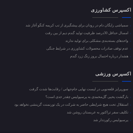
اکسپرس کشاورزی
سمپاشی رایگان دام در رودان برای پیشگیری از تب کریمه کنگو آغاز شد
امسال حداقل 30درصد ظرفیت تولید گندم دیم از بین رفت
واحد‌های بسته‌بندی مشکلی برای تولید ندارند
عدم توقف صادرات محصولات کشاورزی در شرایط جنگی
هشدار درباره احتمال بروز زنگ زرد گندم
اکسپرس ورزشی
سورپرایز قلعه‌نویی در لیست نهایی جام‌جهانی / رقابت‌ها شدت گرفت
بازگشت یحیی گل‌محمدی به پرسپولیس چقدر جدی است؟
استقلال تحت هیچ شرایطی حاضر به شرکت در یک تورنمنت گزینشی نخواهد بود
تکلیف سفر تراکتور به عربستان روشن شد
پرسپولیس رکورددار شد