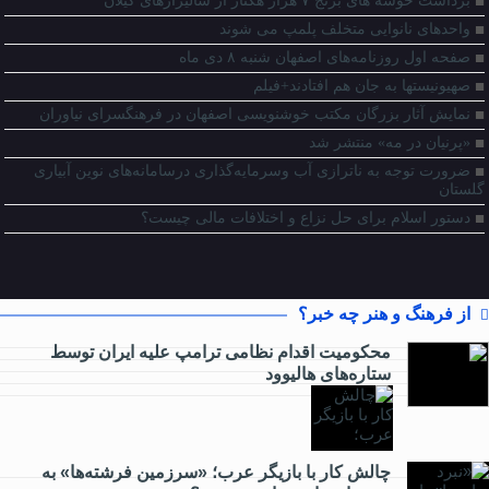
برداشت خوشه های برنج ۷ هزار هکتار از شالیزارهای گیلان
واحدهای نانوایی متخلف پلمپ می شوند
صفحه اول روزنامه‌های اصفهان شنبه ۸ دی ماه
صهیونیستها به جان هم افتادند+فیلم
نمایش آثار بزرگان مکتب خوشنویسی اصفهان در فرهنگسرای نیاوران
«پرنیان در مه» منتشر شد
ضرورت توجه به ناترازی آب وسرمایه‌گذاری درسامانه‌های نوین آبیاری
گلستان
دستور اسلام برای حل نزاع و اختلافات مالی چیست؟
از فرهنگ و هنر چه خبر؟
محکومیت اقدام نظامی ترامپ علیه ایران توسط
ستاره‌های هالیوود
از
کارآفرینی
چالش کار با بازیگر عرب؛ «سرزمین فرشته‌ها» به