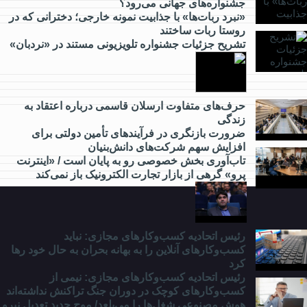
جشنواره‌های جهانی می‌رود؟
چه خبر؟
«نبرد ربات‌ها» با جذابیت نمونه خارجی؛ دخترانی که در
روستا ربات ساختند
تشریح جزئیات جشنواره‌ تلویزیونی مستند در «نردبان»
از
گردشگری
چه خبر؟
حرف‌های متفاوت ارسلان قاسمی درباره اعتقاد به
زندگی
ضرورت بازنگری در فرآیندهای تأمین دولتی برای
از
افزایش سهم شرکت‌های دانش‌بنیان
مدارس
تاب‌آوری بخش خصوصی رو به پایان است / «اینترنت
و
پرو» گرهی از بازار تجارت الکترونیک باز نمی‌کند
دانشگاه
چه
خبر؟
رئیس اتحادیه کسب‌وکارهای مجازی: نباید
کسب‌وکارهای آنلاین را به بهانه بحران به حال خود رها
کرد
رئیس اتحادیه کسب‌وکارهای مجازی: نیمی از
کسب‌وکارهای کوچک در دوران جنگ‌ تراکنش نداشته‌اند
هوش مصنوعی شغل‌ها را می‌بلعد/ موج جدید تعدیل نیرو