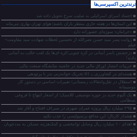
ترندترین اکسپرسی‌ها
اجساد اسرای اسرائیلی به صلیب سرخ تحویل داده شد
این استان‌ها در هفته جاری منتظر باران باشند| هوای تهران بهاری می‌ماند
«خرامان» سوژه‌ای جسورانه دارد
روایت پسر سید حسن نصرالله از نخستین لحظات شهادت سید مقاومت+
فیلم
درخشش یاسر آسانی در کره جنوبی/کره ای‌ها یک لقب جالب به آسانی
دادند!
جزییات انتشار اوراق مالی جدید در حاشیه نمایشگاه صنعت مالی
هسته‌ای در کشاورزی ــ 61| تحریک جوانه‌زنی بذر با پرتودهی
استقلال در نقل‌وانتقالات زمستانی/ تغییرات اساسی در دستور کار
موسیمانه
یک آلبوم جدید در حوزه موسیقی کلاسیک؛ از اشعار ابتهاج تا فروغی
بسطامی
۲۹۵ میلیارد ریال پروژه‌ عمران شهری در سیراف افتتاح و آغاز شد
هشدار کارتال/ این مدافع پرسپولیسی را جذب نکنید
اهدای ۱۰ میلیارد ریال وسایل توانبخشی و کمک‌هزینه مسکن به مددجویان
بانه