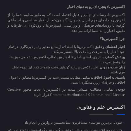
اکسپرس‌نا: پنجره‌ای رو به دنیای اخبار
اکسپرس‌نا، رسانه‌ای جامع و قابل اعتماد است که به طور مداوم شما را از
آخرین رویدادهای مهم ایران و جهان آگاه می‌کند. از اخبار سیاسی و اجتماعی
گرفته تا رویدادهای فرهنگی و ورزشی، اکسپرس‌نا با رویکردی بی‌طرفانه و
دقیق، اخبار را به شما ارائه می‌دهد.
چرا اکسپرس‌نا؟
اخبار لحظه‌ای و دقیق:
اکسپرس‌نا با استفاده از منابع معتبر و تیم خبرنگاری حرفه‌ای
خود، اخبار را به سرعت و با دقت بالا منتشر می‌کند.
پوشش گسترده:
از رویدادهای داخلی تا اخبار بین‌المللی، اکسپرس‌نا تمامی حوزه‌ها
را پوشش می‌دهد.
زبان ساده و روان:
اخبار اکسپرس‌نا به گونه‌ای نوشته شده‌اند که برای عموم قابل
فهم باشند.
پایبندی به اصول اخلاقی:
تمامی مطالب منتشر شده در اکسپرس‌نا مطابق با اصول
اخلاقی و حرفه‌ای روزنامه‌نگاری است.
توجه:
تمامی مطالب منتشر شده در اکسپرس‌نا تحت مجوز Creative
Commons Attribution 4.0 International License قرار دارند.
اکسپرس علم و فناوری
طولانی‌بردترین هواپیمای مسافربری دنیا نخستین پروازش را انجام داد
کاربران خبرآنلاین:«وزیر باید مدال شجاعت بگیرد، نه برگه استیضاح» / «افرادی که