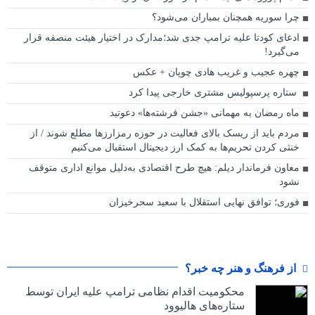
چرا سوریه همچنان بمباران می‌شود؟
ادعای کودتا علیه ترامپ جدی شد؛مدارک در اختیار هیئت منصفه قرار
می‌گیرد!
چهره عجیب و غریب هادی چوپان + عکس
ستاره پرسپولیس مشتری خارجی پیدا کرد
ماه رمضان به مهمانی «جشن فرشته‌ها» دعوتید
مردم باید از ریسک بالای فعالیت در حوزه رمزارزها مطلع شوند / از
خنثی کردن تحریم‌ها به کمک ارز دیجیتال استقبال می‌کنیم
معاون فرماندار دیلم: هیچ طرح اقتصادی به‌دلیل موانع اداری متوقف
نشود
فوری؛ توافق نهایی استقلال با سعید سحرخیزان
از فرهنگ و هنر چه خبر؟
محکومیت اقدام نظامی ترامپ علیه ایران توسط
ستاره‌های هالیوود