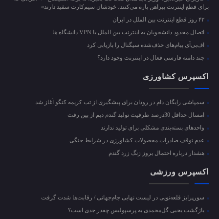
برای قطع اینترنت پیراهن پاره می‌کنند، خودشان سیم‌کارت سفید دارند»
۴۲ روز قطع اینترنت بین الملل در ایران
اتصال محدود دانشجویان به اینترنت بین الملل با VPN دانشگاه ها
اف‌بی‌آی پیام‌های حذف‌شده سیگنال را بازیابی کرد
چند دامنه فارسی فعال در اینترنت وجود دارد؟
اکسپرس کشاورزی
سمپاشی رایگان دام در رودان برای پیشگیری از تب کریمه کنگو آغاز شد
امسال حداقل 30درصد ظرفیت تولید گندم دیم از بین رفت
واحد‌های بسته‌بندی مشکلی برای تولید ندارند
عدم توقف صادرات محصولات کشاورزی در شرایط جنگی
هشدار درباره احتمال بروز زنگ زرد گندم
اکسپرس ورزشی
سورپرایز قلعه‌نویی در لیست نهایی جام‌جهانی / رقابت‌ها شدت گرفت
بازگشت یحیی گل‌محمدی به پرسپولیس چقدر جدی است؟