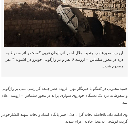
ارومیه- مدیرعامب جنعیت هلال احمر آذربایجان غربی گفت: در اثر سقوط به
دره در محور سلماس – ارومیه ۶ نفر و در واژگونی خودرو در اشنویه ۳ نفر
مصدوم شدند.
حمید محبوبی در گفتگو با خبرنگار مهر، افزود: عصر جمعه گزارشی مبنی بر واژگونی
و سقوط به دره یک دستگاه خودروی سواری پراید در محور سلماس – ارومیه اعلام
شد.
وی ادامه داد: بلافاصله نجات گران هلال‌احمر پایگاه امداد و نجات شهید
افشارجو
در
گردنه
قوشچی
به محل حادثه اعزام شدند.