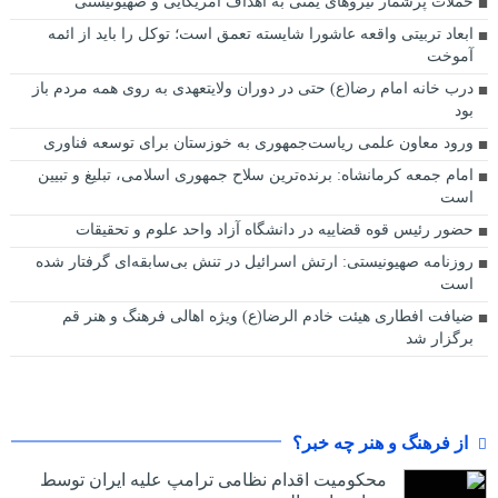
حملات پرشمار نیروهای یمنی به اهداف آمریکایی و صهیونیستی
ابعاد تربیتی واقعه عاشورا شایسته تعمق است؛ توکل را باید از ائمه
آموخت
درب خانه امام رضا(ع) حتی در دوران ولایتعهدی به روی همه مردم باز
بود
ورود معاون علمی ریاست‌جمهوری به خوزستان برای توسعه فناوری
امام جمعه کرمانشاه: برنده‌ترین سلاح جمهوری اسلامی، تبلیغ و تبیین
است
حضور رئیس قوه قضاییه در دانشگاه آزاد واحد علوم و تحقیقات
روزنامه صهیونیستی: ارتش اسرائیل در تنش بی‌سابقه‌ای گرفتار شده
است
ضیافت افطاری هیئت خادم الرضا(ع) ویژه اهالی فرهنگ و هنر قم
برگزار شد
از فرهنگ و هنر چه خبر؟
محکومیت اقدام نظامی ترامپ علیه ایران توسط