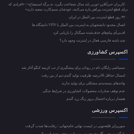
کاربران خبرآنلاین:«وزیر باید مدال شجاعت بگیرد، نه برگه استیضاح» / «افرادی که
برای قطع اینترنت پیراهن پاره می‌کنند، خودشان سیم‌کارت سفید دارند»
۴۲ روز قطع اینترنت بین الملل در ایران
اتصال محدود دانشجویان به اینترنت بین الملل با VPN دانشگاه ها
اف‌بی‌آی پیام‌های حذف‌شده سیگنال را بازیابی کرد
چند دامنه فارسی فعال در اینترنت وجود دارد؟
اکسپرس کشاورزی
سمپاشی رایگان دام در رودان برای پیشگیری از تب کریمه کنگو آغاز شد
امسال حداقل 30درصد ظرفیت تولید گندم دیم از بین رفت
واحد‌های بسته‌بندی مشکلی برای تولید ندارند
عدم توقف صادرات محصولات کشاورزی در شرایط جنگی
هشدار درباره احتمال بروز زنگ زرد گندم
اکسپرس ورزشی
سورپرایز قلعه‌نویی در لیست نهایی جام‌جهانی / رقابت‌ها شدت گرفت
بازگشت یحیی گل‌محمدی به پرسپولیس چقدر جدی است؟