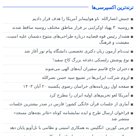
ترندترین اکسپرسی‌ها
جنبش انصارالله: ناو هواپیمابر آمریکا را هدف قرار دادیم
روسیه: ۳ پهپاد اوکراینی بر فراز مناطق مختلف روسیه ساقط شدند
هشدار رئیس قوه قضاییه درباره طراحی‌های متنوع دشمنان علیه امنیت،
معیشت و فرهنگ
ثبت‌نام آزمون زبان دکتری تخصصی دانشگاه پیام نور آغاز شد
نوع پوشش زلنسکی دغدغه بزرگ کاخ سفید!
دختران حاج قاسم سفیران آیه‌های الهی می‌شوند
لزوم شرکت ایرانی‌ها در تشییع سید حسن نصرالله
صفحه اول روزنامه‌های خراسان رضوی یکشنبه ۲٠ آبان ۱۴٠۳
آمریکا لغو تحریم‌های اولیه ایران را مطرح کرد
آماری از جلسات قرآن خانگی کشور؛ فارس در صدر بیشترین جلسات
فراخوان ارسال طرح و ایده نمایشنامه کوتاه «تئاتر بچه‌های مسجد»
منتشر شد
جرمی کوربن: انگلیس به همکاری امنیتی و نظامی با تل‌آویو پایان دهد