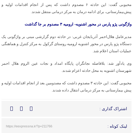
محبوبی گفت: این حادثه ۶ مصدوم داشت که پس از انجام اقدامات اولیه و
پیش‌بیمارستانی، برای ادامه درمان به مرکز درمانی منتقل شدند.
واژگونی پژو پارس در محور اشنویه- ارومیه ٣ مصدوم بر جا گذاشت
مدیرعامل هلال‌احمر آذربایجان غربی: در حادثه دوم گزارشی مبنی بر واژگونی یک
دستگاه پژو پارس در محور اشنویه ارومیه روستای
گرکول
به مرکز کنترل و هماهنگی
عملیات استان اعلام شد.
وی یادآور شد: بلافاصله
نجاتگران
پایگاه امداد و نجات عین
الروم
هلال احمر
شهرستان اشنویه به محل حادثه اعزام شدند.
محبوبی گفت: این حادثه ٣ مصدوم داشت که مصدومین بعد از انجام اقدامات اولیه و
پیش بیمارستانی به مرکز درمانی انتقال داده شدند.
اشتراک گذاری :
لینک کوتاه :
https://eexpressna.ir/?p=211766